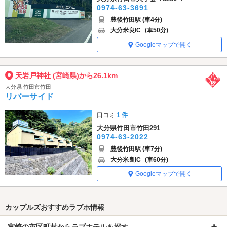
0974-63-3691
豊後竹田駅 (車4分)
大分米良IC
(車50分)
Googleマップで開く
天岩戸神社 (宮崎県)から26.1km
大分県 竹田市竹田
リバーサイド
口コミ
1 件
大分県竹田市竹田291
0974-63-2022
豊後竹田駅 (車7分)
大分米良IC
(車60分)
Googleマップで開く
カップルズおすすめラブホ情報
宮崎の市区町村からラブホテルを探す