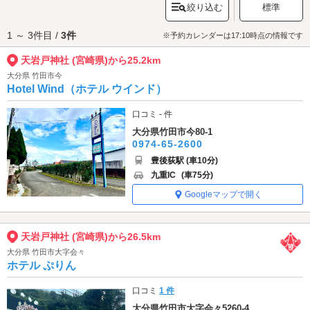
絞り込む
標準
集まって会議を開いた場所とされています。こちらにもぜひ足をのばして
みましょう。
1 ～ 3件目 /
3件
天岩戸神社 (宮崎県)へは、
延岡・新浜町エリアのラブホテル
からもアクセ
※予約カレンダーは17:10時点の情報です
スが便利です。
天岩戸神社 (宮崎県)から25.2km
大分県 竹田市今
Hotel Wind（ホテル ウインド）
口コミ - 件
大分県竹田市今80-1
0974-65-2600
豊後荻駅 (車10分)
九重IC
(車75分)
Googleマップで開く
天岩戸神社 (宮崎県)から26.5km
大分県 竹田市大字会々
ホテル ぷりん
口コミ
1 件
大分県竹田市大字会々5260-4