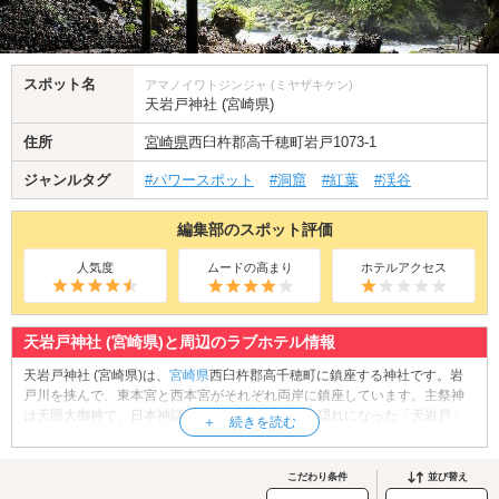
スポット名
アマノイワトジンジャ (ミヤザキケン)
天岩戸神社 (宮崎県)
住所
宮崎県
西臼杵郡高千穂町岩戸1073-1
ジャンルタグ
#パワースポット
#洞窟
#紅葉
#渓谷
編集部のスポット評価
人気度
ムードの高まり
ホテルアクセス
天岩戸神社 (宮崎県)と周辺のラブホテル情報
天岩戸神社 (宮崎県)は、
宮崎県
西臼杵郡高千穂町に鎮座する神社です。岩
戸川を挟んで、東本宮と西本宮がそれぞれ両岸に鎮座しています。主祭神
は天照大御神で、日本神話の中で天照大御神がお隠れになった「天岩戸」
と呼ばれる洞窟を御神体としてお祀りしています。出世や昇進、諸願成就
のご利益のあるパワースポットへぜひお参りください。さらに、天岩戸神
社西本宮から岩戸川に沿って約10分程歩くと「天安河原」に辿り着きま
こだわり条件
並び替え
す。こちらは天照大御神が天岩戸にお隠れになった際に、八百万の神々が