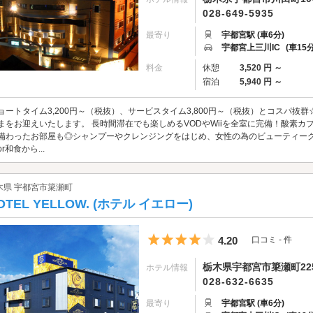
028-649-5935
最寄り
宇都宮駅 (車6分)
宇都宮上三川IC
(車15分
料金
休憩
3,520 円 ～
宿泊
5,940 円 ～
ョートタイム3,200円～（税抜）、サービスタイム3,800円～（税抜）とコスパ
まをお迎えいたします。 長時間滞在でも楽しめるVODやWiiを全室に完備！酸素
備わったお部屋も◎シャンプーやクレンジングをはじめ、女性の為のビューティーグ
r和食から...
木県 宇都宮市簗瀬町
OTEL YELLOW. (ホテル イエロー)
5つ星のうち4
4.20
口コミ - 件
栃木県宇都宮市簗瀬町22
ホテル情報
028-632-6635
最寄り
宇都宮駅 (車6分)