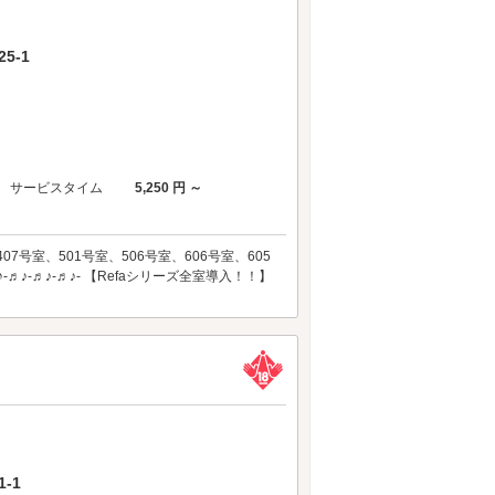
5-1
サービスタイム
5,250 円 ～
407号室、501号室、506号室、606号室、605
-♬♪-♬♪-♬♪-♬♪- 【Refaシリーズ全室導入！！】
-1