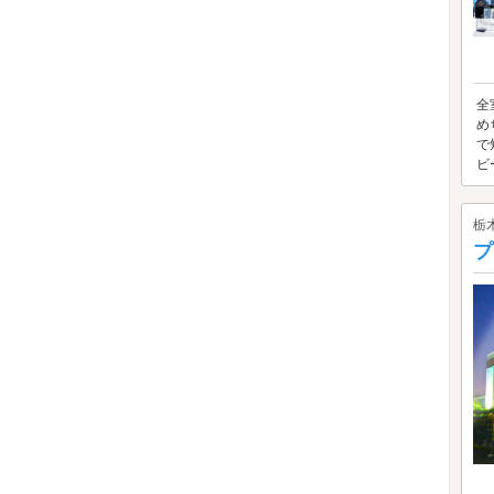
全
め
で
ビー
栃
プ