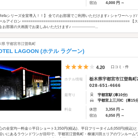
宿泊
4,000 円 ～
Refaシリーズ全室導入！！】 全てのお部屋でご利用いただけます♪ シャワーヘッド/ド
ールアイロン =============================================
お部屋の大画面でお楽しみいただけます♪ -------------------...
木県 宇都宮市江曽島町
OTEL LAGOON (ホテル ラグーン)
5つ星のうち4
4.20
口コミ - 件
栃木県宇都宮市江曽島町20
ホテル情報
028-651-4666
最寄り
宇都宮駅 (車10分)
宇都宮上三川IC
(車15分
料金
休憩
3,350 円 ～
宿泊
6,050 円 ～
心の全室均一料金☆平日ショート3,350円(税込)、平日フリータイム6,050円(税
沿いにあるラウンドワンが目印で、宇都宮江曽島町・柳瀬川田エリアのワンルーム