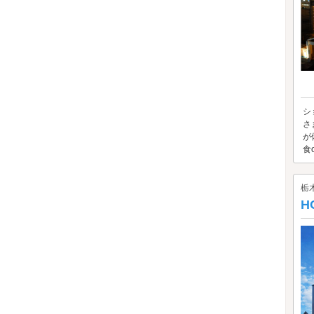
シ
さ
が
食o
栃
H