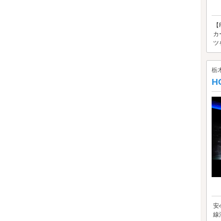
【
カ
ツを
栃
H
安
線