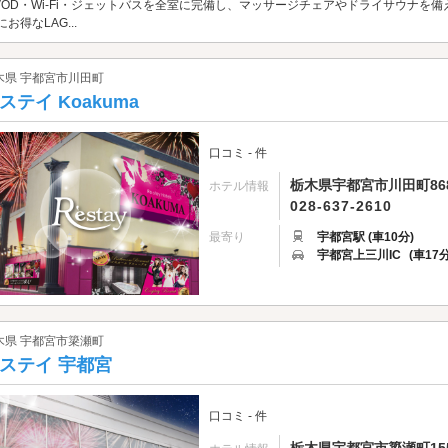
 VOD・Wi-Fi・ジェットバスを全室に完備し、マッサージチェアやドライサウナ
にお得なLAG...
木県 宇都宮市川田町
ステイ Koakuma
口コミ - 件
栃木県宇都宮市川田町868
ホテル情報
028-637-2610
最寄り
宇都宮駅 (車10分)
宇都宮上三川IC
(車17分
木県 宇都宮市簗瀬町
ステイ 宇都宮
口コミ - 件
栃木県宇都宮市簗瀬町155