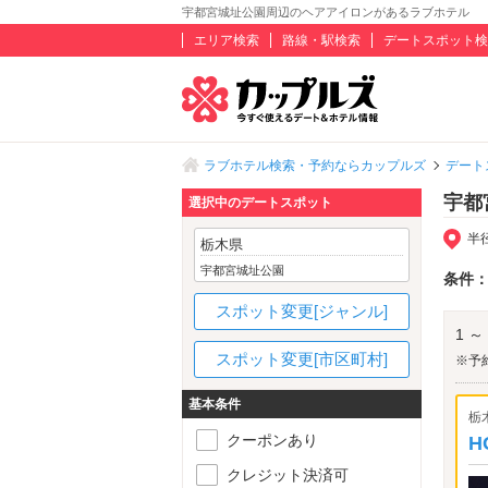
宇都宮城址公園周辺のヘアアイロンがあるラブホテル
エリア検索
路線・駅検索
デートスポット検
ラブホテル検索・予約ならカップルズ
デート
宇都
選択中のデートスポット
半
栃木県
宇都宮城址公園
条件
スポット変更[ジャンル]
1 ～
スポット変更[市区町村]
※予
基本条件
栃
クーポンあり
H
クレジット決済可