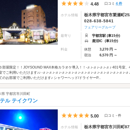
5つ星のうち4
4.48
口コミ
4 件
栃木県宇都宮市簗瀬町252
ホテル情報
028-638-5841
フェアリーグループ
最寄り
宇都宮駅 (車15分)
鹿沼IC
(車15分)
料金
休憩
3,270 円 ～
宿泊
6,570 円 ～
６部屋限定！！JOYSOUND MAX本格カラオケ導入！！-♬♪-♬♪-♬♪-♬♪ 401号室、
室でご利用いただけます♪♪ -♬♪-♬♪-♬♪-♬♪-♬♪-♬♪-♬♪-♬♪-♬♪-♬♪-♬♪-♬♪-♬♪
てのお部屋でご利用いただけます♪ シャワーヘッド/ドライヤーP...
木県 宇都宮市川田町
テル テイクワン
5つ星のうち5
5.00
口コミ - 件
栃木県宇都宮市川田町871
ホテル情報