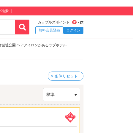
プ検索
カップルズポイント
- pt
無料会員登録
ログイン
宮城址公園 ヘアアイロンがあるラブホテル
× 条件リセット
標準