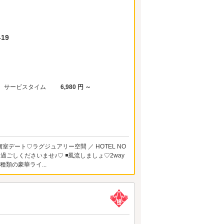
19
サービスタイム
6,980 円 ～
個室デート♡ラグジュアリー空間 ／ HOTEL NO
お過ごしくださいませ♪♡ ◾️風流しましょ♡2way
類の豪華ライ...