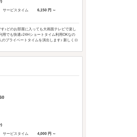
)
サービスタイム
6,150 円 ～
能です♪どのお部屋に入っても大画面テレビで楽し
利用でも快適♪24Hショートタイム利用OKなの
人のプライベートタイムを演出します♪ 新しくロ
60
)
サービスタイム
4,000 円 ～