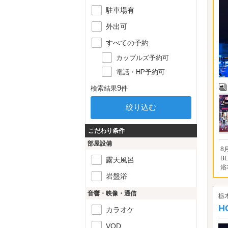
駐車場有
外出可
すべての予約
カップルズ予約可
電話・HP予約可
9
検索結果
件
こだわり条件
部屋設備
8
B
露天風呂
浴
岩盤浴
音響・映像・通信
栃
H
カラオケ
VOD