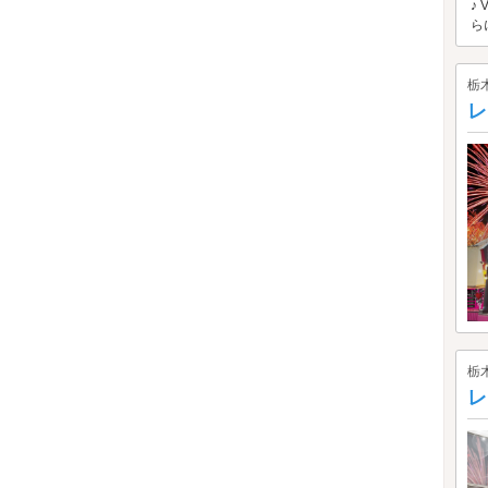
♪
ら
栃
レ
栃
レ