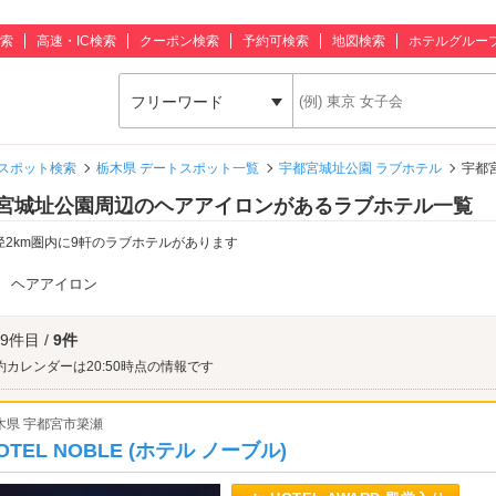
索
高速・IC検索
クーポン検索
予約可検索
地図検索
ホテルグルー
フリーワード
スポット検索
栃木県 デートスポット一覧
宇都宮城址公園 ラブホテル
宇都
宮城址公園周辺のヘアアイロンがあるラブホテル一覧
径2km圏内に9軒のラブホテルがあります
：
ヘアアイロン
 9件目 /
9件
約カレンダーは20:50時点の情報です
木県 宇都宮市簗瀬
OTEL NOBLE (ホテル ノーブル)