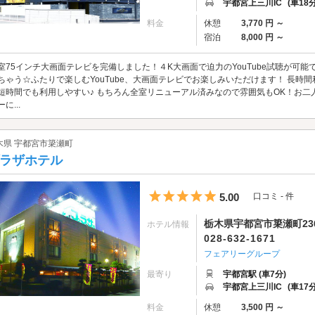
宇都宮上三川IC
(車18分
料金
休憩
3,770 円 ～
宿泊
8,000 円 ～
室75インチ大画面テレビを完備しました！４K大画面で迫力のYouTube試聴が可
ちゃう☆ふたりで楽しむYouTube、大画面テレビでお楽しみいただけます！ 長時間
短時間でも利用しやすい♪ もちろん全室リニューアル済みなので雰囲気もOK！お二
に...
木県 宇都宮市簗瀬町
ラザホテル
5つ星のうち5
5.00
口コミ - 件
栃木県宇都宮市簗瀬町23
ホテル情報
028-632-1671
フェアリーグループ
最寄り
宇都宮駅 (車7分)
宇都宮上三川IC
(車17分
料金
休憩
3,500 円 ～