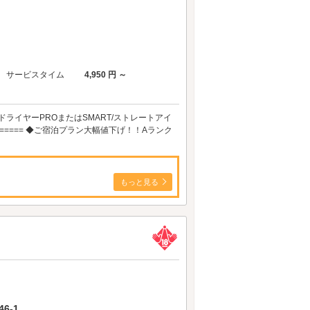
サービスタイム
4,950 円 ～
ドライヤーPROまたはSMART/ストレートアイ
=========== ◆ご宿泊プラン大幅値下げ！！Aランク
もっと見る
6-1