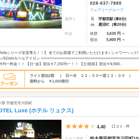
028-637-7880
フェアリーグループ
最寄り
宇都宮駅 (車8分)
鹿沼IC
(車20分)
料金
休憩
3,630 円 ～
宿泊
5,900 円 ～
Refaシリーズ全室導入！！】 全てのお部屋でご利用いただけます♪ シャワーヘッド/
ン/32mmカールアイロン =======================================
外均一料金！！ 【日~金】宿泊￥7,150均一！！ 【土/祝前】宿泊￥9,680...
ライト宿泊2部 （ 日〜木 ２２：００〜翌１２：００ ）
室料から ￥1,000割引
木県 宇都宮市川田町
OTEL Luxe (ホテル リュクス)
5つ星のうち4
4.40
口コミ - 件
栃木県宇都宮市川田町104
ホテル情報