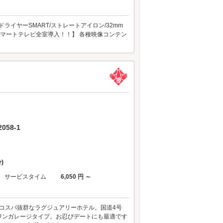
ライヤーSMART/ストレートアイロン/32mm
===== 【スマートテレビ全室導入！！】 各種映像コンテン
58-1
)
サービスタイム
6,050 円 ～
込)とコスパ抜群なラグジュアリーホテル。国道4号
ワンガレージタイプ。お忍びデートにも最適です