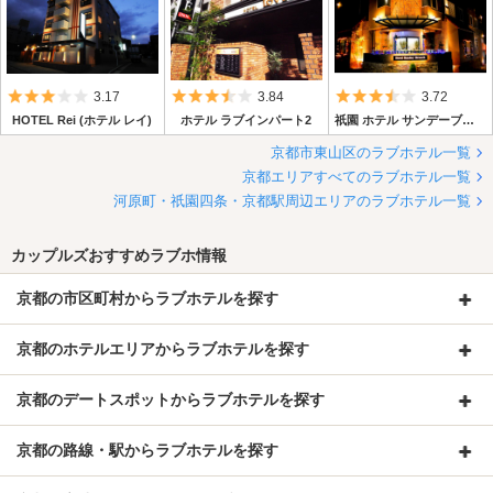
5つ星のうち3
5つ星のうち3.5
5つ星のうち3.
3.17
3.84
3.72
HOTEL Rei (ホテル レイ)
ホテル ラブインパート2
祇園 ホテル サンデーブランチ
京都市東山区のラブホテル一覧
京都エリアすべてのラブホテル一覧
河原町・祇園四条・京都駅周辺エリアのラブホテル一覧
カップルズおすすめラブホ情報
京都の市区町村からラブホテルを探す
京都のホテルエリアからラブホテルを探す
京都のデートスポットからラブホテルを探す
京都の路線・駅からラブホテルを探す