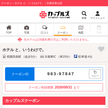
クーポン：ホテル と、いうわけで。 / 京都市東山区
検索
マイメニュー
TOP
写真
口コミ
クーポン
地図
予約
当ホテルは18歳未満の方はご利用いただけません。
ホテル と、いうわけで。
祇園四条駅 （徒歩5分）
京都東IC （車20分）
駐車場:4台
983-97847
クーポンID
コピー
2026/08/31
クーポン有効期限
まで
カップルズクーポン