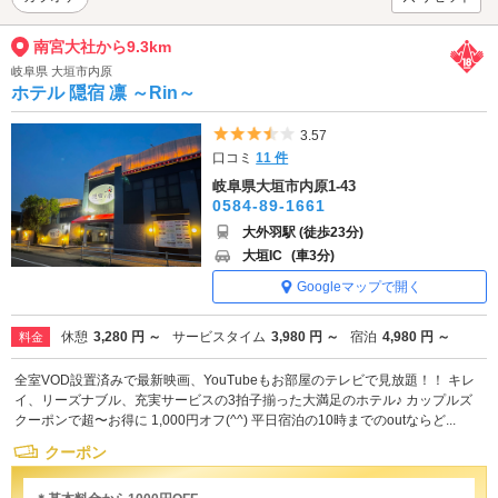
南宮大社から9.3km
岐阜県 大垣市内原
ホテル 隠宿 凛 ～Rin～
5つ星のうち3.5
3.57
口コミ
11 件
岐阜県大垣市内原1-43
0584-89-1661
大外羽駅 (徒歩23分)
大垣IC
(車3分)
Googleマップで開く
休憩
3,280 円 ～
サービスタイム
3,980 円 ～
宿泊
4,980 円 ～
料金
全室VOD設置済みで最新映画、YouTubeもお部屋のテレビで見放題！！ キレ
イ、リーズナブル、充実サービスの3拍子揃った大満足のホテル♪ カップルズ
クーポンで超〜お得に 1,000円オフ(^^) 平日宿泊の10時までのoutならど...
クーポン