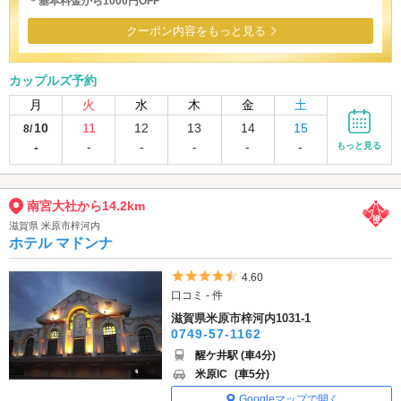
＊基本料金から1000円OFF
クーポン内容をもっと見る
カップルズ予約
月
火
水
木
金
土
10
11
12
13
14
15
8/
-
-
-
-
-
-
もっと見る
南宮大社から14.2km
滋賀県 米原市梓河内
ホテル マドンナ
5つ星のうち4.5
4.60
口コミ - 件
滋賀県米原市梓河内1031-1
0749-57-1162
醒ケ井駅 (車4分)
米原IC
(車5分)
Googleマップで開く