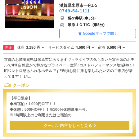
滋賀県米原市一色1-5
0749-54-1111
醒ケ井駅 (車3分)
米原ＪＣＴIC
(車5分)
Googleマップで開く
休憩
3,180 円 ～
サービスタイム
4,680 円 ～
宿泊
6,680 円 ～
料金
京都のお隣滋賀県は米原市にありますヴィラタイプの落ち着いた雰囲気のホテ
ルです‼ 自然豊かで静かなプライベート空間‼コストパフォーマンス地域No１‼
昭和レトロ感あふれるホテルです‼近頃お得に旅を楽しみたい方のご来店が増
えてます！ 14...
クーポン
【平日限定】
◆御宿泊：1,000円OFF！！
◆休憩：500円OFF！！※100分休憩適用不可。
※3時間以上のご利用またはご宿泊の...
クーポン内容をもっと見る