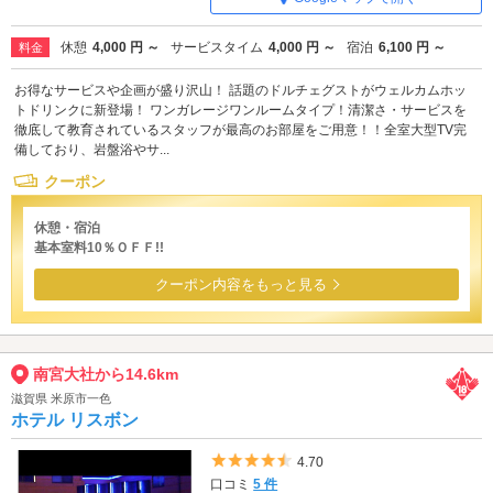
休憩
4,000 円 ～
サービスタイム
4,000 円 ～
宿泊
6,100 円 ～
料金
お得なサービスや企画が盛り沢山！ 話題のドルチェグストがウェルカムホッ
トドリンクに新登場！ ワンガレージワンルームタイプ！清潔さ・サービスを
徹底して教育されているスタッフが最高のお部屋をご用意！！全室大型TV完
備しており、岩盤浴やサ...
クーポン
休憩・宿泊
基本室料10％ＯＦＦ!!
クーポン内容をもっと見る
南宮大社から14.6km
滋賀県 米原市一色
ホテル リスボン
5つ星のうち4.5
4.70
口コミ
5 件