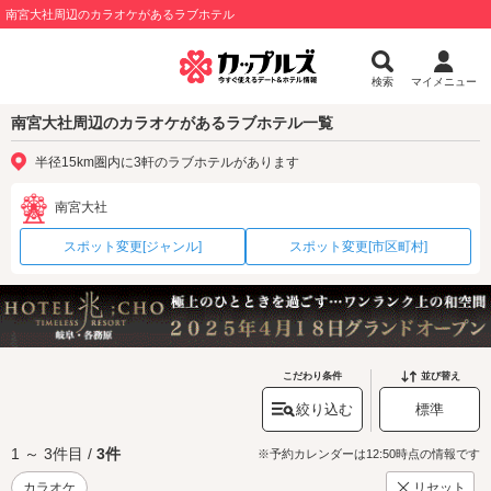
南宮大社周辺のカラオケがあるラブホテル
検索
マイメニュー
南宮大社周辺のカラオケがあるラブホテル一覧
半径15km圏内に3軒のラブホテルがあります
南宮大社
スポット変更[ジャンル]
スポット変更[市区町村]
こだわり条件
並び替え
絞り込む
標準
1 ～ 3件目 /
3件
※予約カレンダーは12:50時点の情報です
カラオケ
リセット