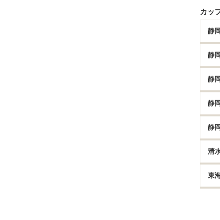
カッ
静
静
静
静
静
清
東