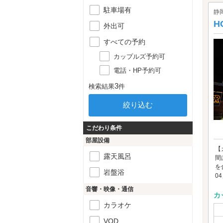
駐車場有
静
H
外出可
すべての予約
カップルズ予約可
電話・HP予約可
3
検索結果
件
こだわり条件
部屋設備
【
露天風呂
間
を
岩盤浴
0
音響・映像・通信
カ
カラオケ
VOD