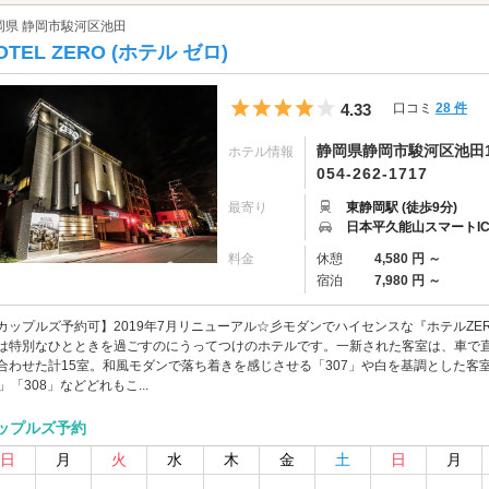
岡県 静岡市駿河区池田
OTEL ZERO (ホテル ゼロ)
5つ星のうち4
4.33
口コミ
28 件
静岡県静岡市駿河区池田14
ホテル情報
054-262-1717
最寄り
東静岡駅 (徒歩9分)
日本平久能山スマートI
料金
休憩
4,580 円 ～
宿泊
7,980 円 ～
カップルズ予約可】2019年7月リニューアル☆彡モダンでハイセンスな『ホテルZ
は特別なひとときを過ごすのにうってつけのホテルです。一新された客室は、車で直
合わせた計15室。和風モダンで落ち着きを感じさせる「307」や白を基調とした客
4」「308」などどれもこ...
ップルズ予約
日
月
火
水
木
金
土
日
月