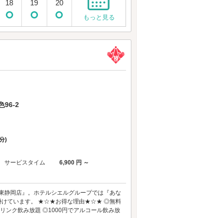
18
19
20
もっと見る
96-2
分)
サービスタイム
6,900 円 ～
 東静岡店』。ホテルシエルグループでは『あな
掛けています。 ★☆★お得な理由★☆★ ◎無料
リンク飲み放題 ◎1000円でアルコール飲み放