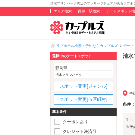
清水マリンパーク周辺のマッサージチェアがあるラブホ
エリア検索
路線・駅検索
デートスポット検
ラブホテル検索・予約ならカップルズ
デート
清水
選択中のデートスポット
静岡県
清水マリンパーク
スポット変更[ジャンル]
半
スポット変更[市区町村]
条件
基本条件
1 ～
クーポンあり
※予
クレジット決済可