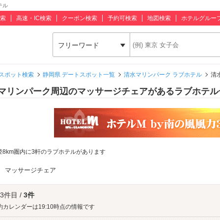
テル
索
高速・IC検索
クーポン検索
予約可検索
地図検索
ホテルグルー
フリーワード
スポット検索
静岡県 デートスポット一覧
清水マリンパーク ラブホテル
清
マリンパーク周辺のマッサージチェアがあるラブホテル
径8km圏内に3軒のラブホテルがあります
：
マッサージチェア
 3件目 /
3件
約カレンダーは19:10時点の情報です