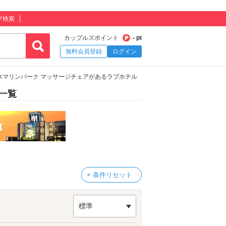
プ検索
カップルズポイント
- pt
無料会員登録
ログイン
水マリンパーク マッサージチェアがあるラブホテル
一覧
× 条件リセット
標準