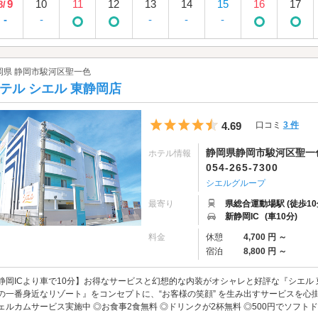
9
10
11
12
13
14
15
16
17
8/
-
-
-
-
-
岡県 静岡市駿河区聖一色
テル シエル 東静岡店
5つ星のうち4.5
4.69
口コミ
3 件
静岡県静岡市駿河区聖一色
ホテル情報
054-265-7300
シエルグループ
最寄り
県総合運動場駅 (徒歩10
新静岡IC
(車10分)
料金
休憩
4,700 円 ～
宿泊
8,800 円 ～
静岡ICより車で10分】お得なサービスと幻想的な内装がオシャレと好評な『シエル
の一番身近なリゾート』をコンセプトに、“お客様の笑顔” を生み出すサービスを心
ェルカムサービス実施中 ◎お食事2食無料 ◎ドリンクが2杯無料 ◎500円でソフトド