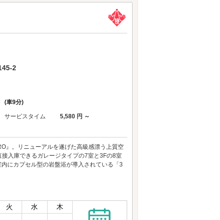
5-2
C
(車9分)
サービスタイム
5,580 円 ～
ERO』。リニューアルを遂げた高級感漂う上質空
接入庫できるガレージタイプの7室と3Fの8室
室内にカプセル型の岩盤浴が導入されている「3
火
水
木