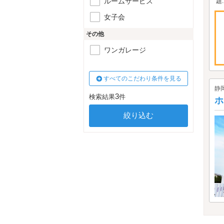
ルームサービス
題..
女子会
その他
ワンガレージ
すべてのこだわり条件を見る
静
3
検索結果
件
ホ