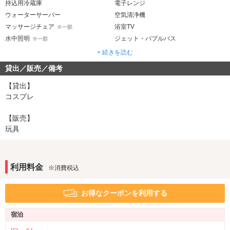
持込用冷蔵庫
電子レンジ
ウォーターサーバー
空気清浄機
マッサージチェア
浴室TV
※一部
水中照明
ジェット・バブルバス
※一部
露天風呂
※一部
+ 続きを読む
貸出／販売／備考
音響・映像・通信
VOD
Wi-Fi
【貸出】
DVDプレーヤー
コスプレ
アメニティ
【販売】
セレクトシャンプー
カールドライヤー
玩具
ヘアアイロン
コスプレ
※一部
部屋タイプ
利用料金
※消費税込
3名以上利用可
1名利用可
サービス
お得なクーポンを利用する
ルームサービス
宿泊