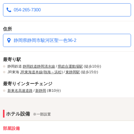
054-265-7300
住所
静岡県静岡市駿河区聖一色96-2
最寄り駅
静岡鉄道
静岡鉄道静岡清水線
/
県総合運動場駅
(徒歩10分)
JR東海
JR東海道本線(熱海～浜松)
/
東静岡駅
(徒歩15分)
最寄りインターチェンジ
新東名高速道路
/
新静岡
(車10分)
ホテル設備
※一部設置
部屋設備