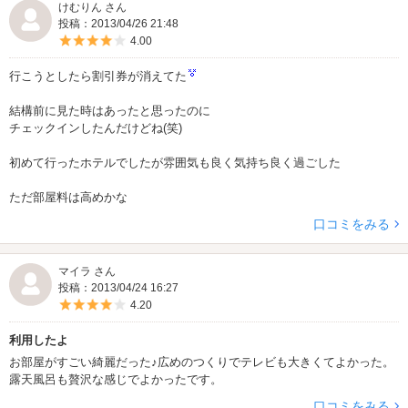
けむりん さん
投稿：2013/04/26 21:48
5つ星のうち4
4.00
行こうとしたら割引券が消えてた
結構前に見た時はあったと思ったのに
チェックインしたんだけどね(笑)
初めて行ったホテルでしたが雰囲気も良く気持ち良く過ごした
ただ部屋料は高めかな
口コミをみる
マイラ さん
投稿：2013/04/24 16:27
5つ星のうち4
4.20
利用したよ
お部屋がすごい綺麗だった♪広めのつくりでテレビも大きくてよかった。
露天風呂も贅沢な感じでよかったです。
口コミをみる