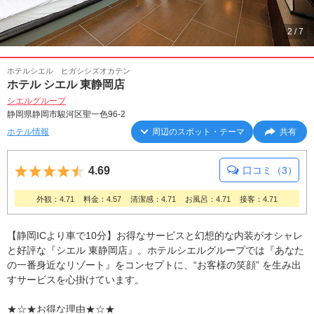
2
/
7
ホテルシエル ヒガシシズオカテン
ホテル シエル 東静岡店
シエルグループ
静岡県静岡市駿河区聖一色96-2
ホテル情報
周辺のスポット・テーマ
共有
5つ星のうち4.5
4.69
口コミ（3）
外観：4.71
料金：4.57
清潔感：4.71
お風呂：4.71
接客：4.71
【静岡ICより車で10分】お得なサービスと幻想的な内装がオシャレ
と好評な『シエル 東静岡店』。ホテルシエルグループでは『あなた
の一番身近なリゾート』をコンセプトに、“お客様の笑顔” を生み出
すサービスを心掛けています。
★☆★お得な理由★☆★