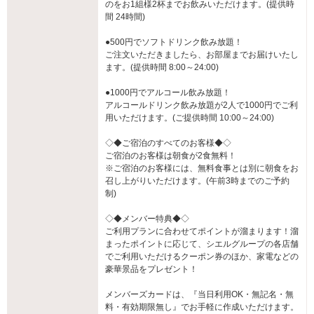
のをお1組様2杯までお飲みいただけます。(提供時
間 24時間)
●500円でソフトドリンク飲み放題！
ご注文いただきましたら、お部屋までお届けいたし
ます。(提供時間 8:00～24:00)
●1000円でアルコール飲み放題！
アルコールドリンク飲み放題が2人で1000円でご利
用いただけます。(ご提供時間 10:00～24:00)
◇◆ご宿泊のすべてのお客様◆◇
ご宿泊のお客様は朝食が2食無料！
※ご宿泊のお客様には、無料食事とは別に朝食をお
召し上がりいただけます。(午前3時までのご予約
制)
◇◆メンバー特典◆◇
ご利用プランに合わせてポイントが溜まります！溜
まったポイントに応じて、シエルグループの各店舗
でご利用いただけるクーポン券のほか、家電などの
豪華景品をプレゼント！
メンバーズカードは、『当日利用OK・無記名・無
料・有効期限無し』でお手軽に作成いただけます。