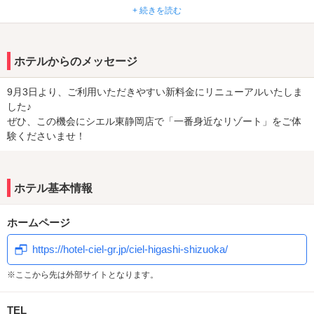
◎無料ウェルカムサービス実施中
+ 続きを読む
◎お食事2食無料
◎ドリンクが2杯無料
◎500円でソフトドリンク飲み放題
ホテルからのメッセージ
◎1000円でアルコール飲み放題
◎＜宿泊限定＞朝食が2食無料
9月3日より、ご利用いただきやすい新料金にリニューアルいたしま
◎＜メンバー限定＞溜まったポイントでクーポンや豪華景品プレゼ
した♪
ント
ぜひ、この機会にシエル東静岡店で「一番身近なリゾート」をご体
験くださいませ！
★☆★おすすめポイント★☆★
◎人気の限定設備
・露天風呂･･･401号室
・65インチ大型TV･･･201･202･203･205･206･207･301･302･303･
ホテル基本情報
305･306･307･308･309･403･405･406･407･408･409号室
・ReFa(ファインバブルシャワー)･･･201･207･309･403･409号室
ホームページ
・ムービング・ラブ・ソファ･･･206･308号室
◎18:00INで最大18時間滞在できる平日宿泊がお得
https://hotel-ciel-gr.jp/ciel-higashi-shizuoka/
※ ご予約の際は、各予約プランの条件が優先されますのでご了承く
※ここから先は外部サイトとなります。
ださい。
TEL