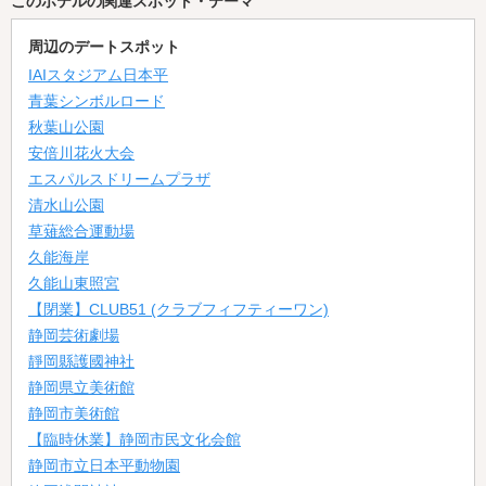
このホテルの関連スポット・テーマ
周辺のデートスポット
IAIスタジアム日本平
青葉シンボルロード
秋葉山公園
安倍川花火大会
エスパルスドリームプラザ
清水山公園
草薙総合運動場
久能海岸
久能山東照宮
【閉業】CLUB51 (クラブフィフティーワン)
静岡芸術劇場
靜岡縣護國神社
静岡県立美術館
静岡市美術館
【臨時休業】静岡市民文化会館
静岡市立日本平動物園