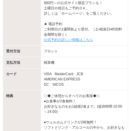
980円～の公式サイト限定プランも！
土曜日や祝日もご予約ＯＫ。
詳しくは「ホームページ」をご覧ください。
★ 電話予約
ご利用日の1週間前より受付。（土•祝前日•特別料
金期間を除く）
公式予約の詳しい情報はこちら
受付方法
フロント
支払方法
精算機
カード
VISA
MasterCard
JCB
AMERICAN EXPRESS
DC NICOS
特典
◇◆ご休憩からすべてのお客様◆◇
●お食事が2食無料！
お好きなものをお1組様2食まで。(提供時間 10:00
～24:00)
●ウェルカムドリンクが2杯無料！
ソフトドリンク・アルコールの中から、お好きなも