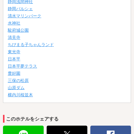
静岡浅間神社
静岡パルシェ
清水マリンパーク
水神社
駿府城公園
清見寺
ちびまる子ちゃんランド
東光寺
日本平
日本平夢テラス
豊好園
三保の松原
山原ダム
横内川桜並木
このホテルをシェアする