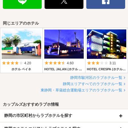
同じエリアのホテル
5つ星のうち4
5つ星のうち4.5
5つ星のうち3
4.20
4.60
3.11
ホテル ペイネ
HOTEL JALAN (ホテル ジャラン)
HOTEL CRESPA (ホテル クレスパ)
静岡市駿河区のラブホテル一覧
静岡エリアすべてのラブホテル一覧
東静岡・草薙総合運動場エリアのラブホテル一覧
カップルズおすすめラブホ情報
静岡の市区町村からラブホテルを探す