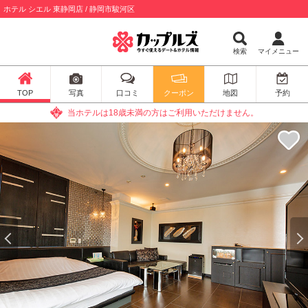
ホテル シエル 東静岡店 / 静岡市駿河区
検索
マイメニュー
TOP
写真
口コミ
クーポン
地図
予約
当ホテルは18歳未満の方はご利用いただけません。