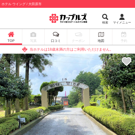
ホテル ウイング / 大田原市
検索
マイメニュー
TOP
写真
口コミ
クーポン
地図
予約
当ホテルは18歳未満の方はご利用いただけません。