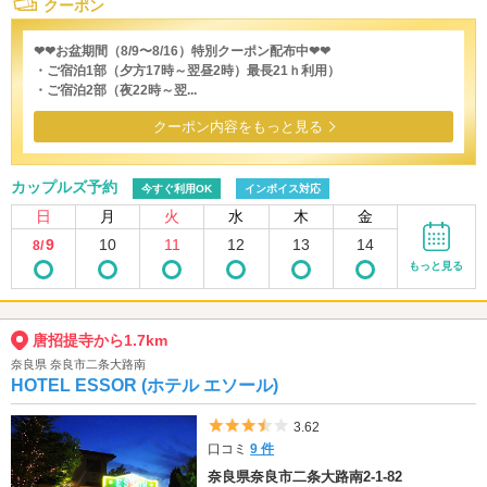
クーポン
❤❤お盆期間（8/9〜8/16）特別クーポン配布中❤❤
・ご宿泊1部（夕方17時～翌昼2時）最長21ｈ利用）
・ご宿泊2部（夜22時～翌...
クーポン内容をもっと見る
カップルズ予約
今すぐ利用OK
インボイス対応
日
月
火
水
木
金
9
10
11
12
13
14
8/
もっと見る
唐招提寺から1.7km
奈良県 奈良市二条大路南
HOTEL ESSOR (ホテル エソール)
5つ星のうち3.5
3.62
口コミ
9 件
奈良県奈良市二条大路南2-1-82