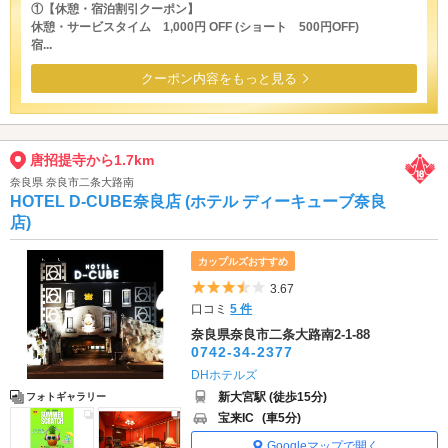
①【休憩・宿泊割引クーポン】
休憩・サービスタイム 1,000円 OFF (ショート 500円OFF)
宿...
クーポン内容をもっと見る
唐招提寺から1.7km
奈良県 奈良市二条大路南
HOTEL D-CUBE奈良店 (ホテル ディーキューブ奈良
店)
カップルズおすすめ
5つ星のうち3.5
3.67
口コミ
5 件
奈良県奈良市二条大路南2-1-88
0742-34-2377
DHホテルズ
新大宮駅 (徒歩15分)
フォトギャラリー
宝来IC
(車5分)
Googleマップで開く