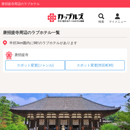
唐招提寺周辺のラブホテル
検索
マイメニュー
唐招提寺周辺のラブホテル一覧
半径3km圏内に9軒のラブホテルがあります
唐招提寺
スポット変更[ジャンル]
スポット変更[市区町村]