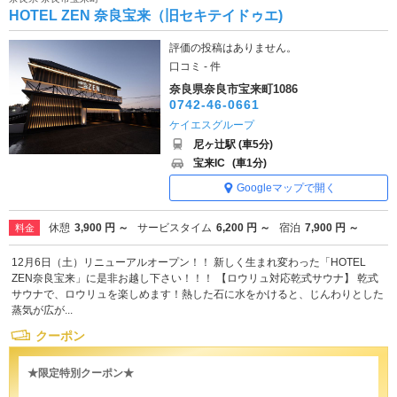
HOTEL ZEN 奈良宝来（旧セキテイドゥエ)
評価の投稿はありません。
口コミ - 件
奈良県奈良市宝来町1086
0742-46-0661
ケイエスグループ
尼ヶ辻駅 (車5分)
宝来IC
(車1分)
Googleマップで開く
休憩
3,900 円 ～
サービスタイム
6,200 円 ～
宿泊
7,900 円 ～
料金
12月6日（土）リニューアルオープン！！ 新しく生まれ変わった「HOTEL
ZEN奈良宝来」に是非お越し下さい！！！ 【ロウリュ対応乾式サウナ】 乾式
サウナで、ロウリュを楽しめます！熱した石に水をかけると、じんわりとした
蒸気が広が...
クーポン
★限定特別クーポン★