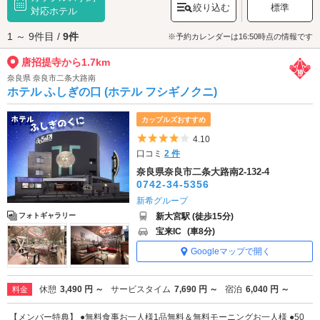
絞り込む
標準
います。苔が青々と茂る境内を歩きながら、四季折々の景観をお楽しみく
対応ホテル
ださい。
1 ～ 9件目 /
9件
唐招提寺へは、
奈良エリアのラブホテル
からもアクセスが便利です。
※予約カレンダーは16:50時点の情報です
唐招提寺から1.7km
奈良県 奈良市二条大路南
ホテル ふしぎの口 (ホテル フシギノクニ)
カップルズおすすめ
5つ星のうち4
4.10
口コミ
2 件
奈良県奈良市二条大路南2-132-4
0742-34-5356
新希グループ
新大宮駅 (徒歩15分)
フォトギャラリー
宝来IC
(車8分)
Googleマップで開く
休憩
3,490 円 ～
サービスタイム
7,690 円 ～
宿泊
6,040 円 ～
料金
【メンバー特典】 ●無料食事お一人様1品無料＆無料モーニングお一人様 ●50