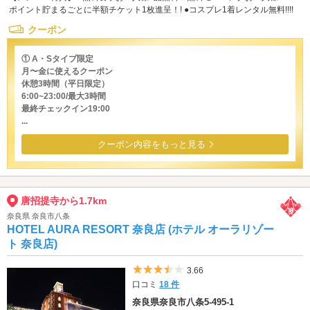
ポイント貯まるごとに半額チケット1枚進呈！! ●コスプレ1着レンタル無料!!!!
クーポン
① A・Sタイプ限定
月〜金に使えるクーポン
休憩3時間（平日限定）
6:00~23:00/最大3時間
最終チェックイン19:00
...
クーポン内容をもっと見る
唐招提寺から1.7km
奈良県 奈良市八条
HOTEL AURA RESORT 奈良店 (ホテル オーラリゾー
ト 奈良店)
5つ星のうち3.5
3.66
口コミ
18 件
奈良県奈良市八条5-495-1