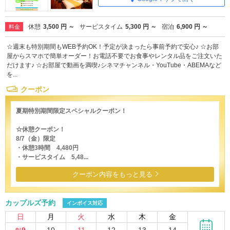
休憩
3,500 円 ～
サービスタイム
5,300 円 ～
宿泊
6,900 円 ～
料金
☆週末も特別期間もWEB予約OK！予定が決まったら事前予約で安心♪ ☆お部
屋からスマホで簡単オーダー！お電話不要でお食事やレンタル品をご注文いた
だけます♪ ☆お部屋で動画を満喫♪シネマチャンネル・YouTube・ABEMAなど
を...
クーポン
夏期特別期間限定スペシャルクーポン！
☆休憩クーポン！
8/7（金）限定
・休憩3時間 4,480円
・サービスタイム 5,48...
クーポン内容をもっと見る
カップルズ予約
インボイス対応
日
月
火
水
木
金
9
10
11
12
13
14