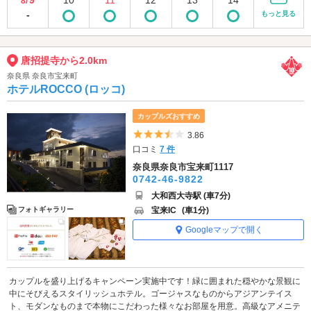
8/
-
もっと見る
唐招提寺から2.0km
奈良県 奈良市宝来町
ホテルROCCO (ロッコ)
カップルズおすすめ
5つ星のうち3.5
3.86
口コミ
7 件
奈良県奈良市宝来町1117
0742-46-9822
大和西大寺駅 (車7分)
宝来IC
(車1分)
フォトギャラリー
Googleマップで開く
カップルを盛り上げるキャンペーン実施中です！緑に囲まれた穏やかな景観に
中にそびえるスタイリッシュホテル。ゴージャスなものからアジアンテイス
ト、モダンなものまで本物にこだわった様々なお部屋を用意。高級なアメニテ