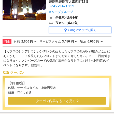
奈良県奈良市大森西町13-5
0742-34-1919
オリーブグループ
奈良駅 (徒歩8分)
宝来IC
(車12分)
Googleマップで開く
休憩
2,600 円 ～
サービスタイム
3,450 円 ～
宿泊
6,060 円 ～
料金
【ガラスのシンデレラ】シンデレラの落としたガラスの靴がお部屋のどこかに
あるかも。。。！発見したらフロントまでお知らせください。５００円割引き
になります。メンバーズカードの併用が出来かなりお得に♪６時～24時迄のイ
ベントになります。他割引サー...
クーポン
【平日限定】
休憩、サービスタイム 300円引き
宿泊 700円引き
クーポン内容をもっと見る