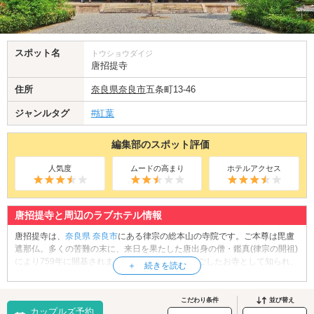
スポット名
トウショウダイジ
唐招提寺
住所
奈良県
奈良市
五条町13-46
ジャンルタグ
#紅葉
編集部のスポット評価
人気度
ムードの高まり
ホテルアクセス
唐招提寺と周辺のラブホテル情報
唐招提寺は、
奈良県
奈良市
にある律宗の総本山の寺院です。ご本尊は毘盧
遮那仏。多くの苦難の末に、来日を果たした唐出身の僧・鑑真(律宗の開祖)
により759年に開基されました。鑑真が晩年を過ごしたお寺として知られ、
1998年には世界遺産に登録されています。境内には講堂、礼堂をはじめと
する数々の国宝・文化財が保存されていますが、中でも奈良時代の建立の
「金堂」は見応えがあります。堂内には本尊・盧舎那仏坐像、薬師如来立
こだわり条件
並び替え
カップルズ予約
像、千手観音立像の3体の巨像が安置されており、参拝者を温かく見守って