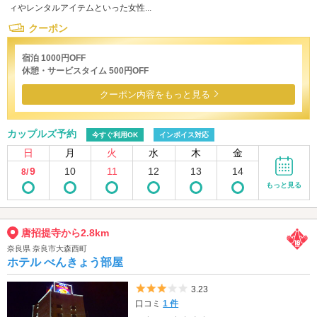
ィやレンタルアイテムといった女性...
クーポン
宿泊 1000円OFF
休憩・サービスタイム 500円OFF
クーポン内容をもっと見る
カップルズ予約
今すぐ利用OK
インボイス対応
日
月
火
水
木
金
9
10
11
12
13
14
8/
もっと見る
唐招提寺から2.8km
奈良県 奈良市大森西町
ホテル べんきょう部屋
5つ星のうち3
3.23
口コミ
1 件