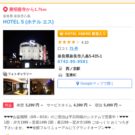
唐招提寺から1.7km
奈良県 奈良市八条
HOTEL S (ホテル エス)
HOTEL AWARD 殿堂入り
5つ星のうち4
4.10
口コミ
75 件
奈良県奈良市八条5-435-1
0742-95-9581
西ノ京駅
フォトギャラリー
宝来IC
Googleマップで開く
休憩
3,290 円 ～
サービスタイム
4,390 円 ～
宿泊
5,490 円 ～
料金
❤❤❤お盆期間（8/9～8/16）のご宿泊は平日同様のシステムで営業中！❤❤❤
1部：夕方18時～翌昼14時 2部：夜22時～翌夕方18時 ごゆっくり おくつろぎ
下さいませ。 ❤❤全館フルリニューアルにてグランドオープン❤❤ ...