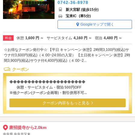
0742-36-8978
新大宮駅 (徒歩15分)
宝来IC
(車5分)
Googleマップで開く
休憩
1,600 円 ～
サービスタイム
4,160 円 ～
宿泊
4,480 円 ～
料金
☆お得なクーポン発行中☆ 【平日 キャンペーン 休憩】2時間3,100円(税込)サ
ウナ付3,600円(税込)（４:00~24:00の入室） 【土日祝キャンペーン 休憩】2時
間3,900円(税込)サウナ付4,400円(税込)（４:00~2...
クーポン
◆◆◆◆◆◆◆◆◆◆◆◆◆◆◆◆◆◆◆◆◆
休憩・サービスタイム・宿泊 500円OFF
※他クーポン(クーポン企画等)・割引併用不可...
クーポン内容をもっと見る
唐招提寺から2.0km
奈良県 奈良市宝来