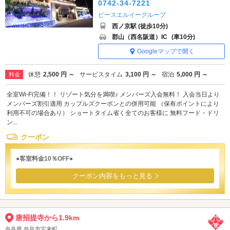
0742-34-7221
ピースエルイーグループ
西ノ京駅 (徒歩10分)
郡山（西名阪道）IC
(車10分)
Googleマップで開く
休憩
2,500 円 ～
サービスタイム
3,100 円 ～
宿泊
5,000 円 ～
料金
全室Wi-Fi完備！！ リゾート気分を満喫♪ メンバーズ入会無料！ 入会当日より
メンバーズ割引適用 カップルズクーポンとの併用可能 （保有ポイントにより
利用不可の場合あり） ショートタイム省く全てのお客様に 無料フード・ドリ
ン...
クーポン
●客室料金10％OFF●
クーポン内容をもっと見る
唐招提寺から1.9km
奈良県 奈良市宝来町