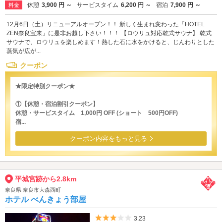
休憩
3,900 円 ～
サービスタイム
6,200 円 ～
宿泊
7,900 円 ～
料金
12月6日（土）リニューアルオープン！！ 新しく生まれ変わった「HOTEL
ZEN奈良宝来」に是非お越し下さい！！！ 【ロウリュ対応乾式サウナ】 乾式
サウナで、ロウリュを楽しめます！熱した石に水をかけると、じんわりとした
蒸気が広が...
クーポン
★限定特別クーポン★
①【休憩・宿泊割引クーポン】
休憩・サービスタイム 1,000円 OFF (ショート 500円OFF)
宿...
クーポン内容をもっと見る
平城宮跡から2.8km
奈良県 奈良市大森西町
ホテル べんきょう部屋
5つ星のうち3
3.23