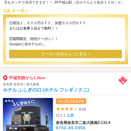
済もタッチで決済できます！！ JR平城山駅（当ホテルより徒歩１２分）か...
クーポン
①宿泊１，０００円ＯＦＦ、休憩５００円ＯＦＦ
またはお食事２品まで無料！！
②期間限定 特別クーポン！！
Googleに当ホテルの...
クーポン内容をもっと見る
平城宮跡から1.3km
奈良県 奈良市二条大路南
ホテル ふしぎの口 (ホテル フシギノクニ)
カップルズおすすめ
5つ星のうち4
4.10
口コミ
2 件
奈良県奈良市二条大路南2-132-4
0742-34-5356