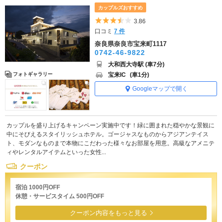
カップルズおすすめ
5つ星のうち3.5
3.86
口コミ
7 件
奈良県奈良市宝来町1117
0742-46-9822
大和西大寺駅 (車7分)
宝来IC
(車1分)
フォトギャラリー
Googleマップで開く
カップルを盛り上げるキャンペーン実施中です！緑に囲まれた穏やかな景観に
中にそびえるスタイリッシュホテル。ゴージャスなものからアジアンテイス
ト、モダンなものまで本物にこだわった様々なお部屋を用意。高級なアメニテ
ィやレンタルアイテムといった女性...
クーポン
宿泊 1000円OFF
休憩・サービスタイム 500円OFF
クーポン内容をもっと見る