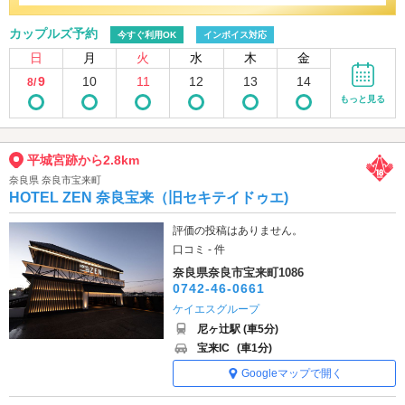
カップルズ予約
今すぐ利用OK
インボイス対応
日
月
火
水
木
金
9
10
11
12
13
14
8/
もっと見る
平城宮跡から2.8km
奈良県 奈良市宝来町
HOTEL ZEN 奈良宝来（旧セキテイドゥエ)
評価の投稿はありません。
口コミ - 件
奈良県奈良市宝来町1086
0742-46-0661
ケイエスグループ
尼ヶ辻駅 (車5分)
宝来IC
(車1分)
Googleマップで開く