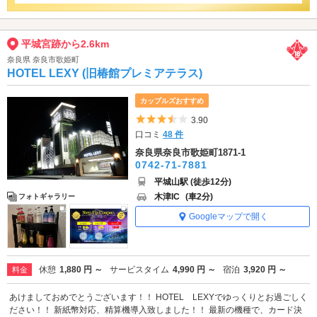
平城宮跡から2.6km
奈良県 奈良市歌姫町
HOTEL LEXY (旧椿館プレミアテラス)
カップルズおすすめ
5つ星のうち3.5
3.90
口コミ
48 件
奈良県奈良市歌姫町1871-1
0742-71-7881
平城山駅 (徒歩12分)
木津IC
(車2分)
フォトギャラリー
Googleマップで開く
休憩
1,880 円 ～
サービスタイム
4,990 円 ～
宿泊
3,920 円 ～
料金
あけましておめでとうございます！！ HOTEL LEXYでゆっくりとお過ごしく
ださい！！ 新紙幣対応、精算機導入致しました！！ 最新の機種で、カード決