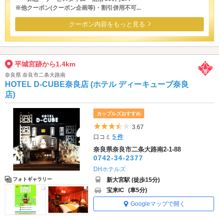
※他クーポン(クーポン企画等)・割引併用不可...
クーポン内容をもっと見る
平城宮跡から1.4km
奈良県 奈良市二条大路南
HOTEL D-CUBE奈良店 (ホテル ディーキューブ奈良
店)
カップルズおすすめ
5つ星のうち3.5
3.67
口コミ
5 件
奈良県奈良市二条大路南2-1-88
0742-34-2377
DHホテルズ
新大宮駅 (徒歩15分)
フォトギャラリー
宝来IC
(車5分)
Googleマップで開く