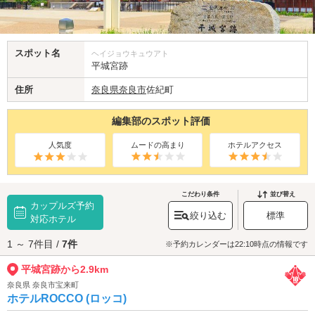
スポット名
ヘイジョウキュウアト
平城宮跡
住所
奈良県
奈良市
佐紀町
編集部のスポット評価
人気度
ムードの高まり
ホテルアクセス
こだわり条件
並び替え
カップルズ予約
絞り込む
標準
対応ホテル
1 ～ 7件目 /
7件
※予約カレンダーは22:10時点の情報です
平城宮跡から2.9km
奈良県 奈良市宝来町
ホテルROCCO (ロッコ)