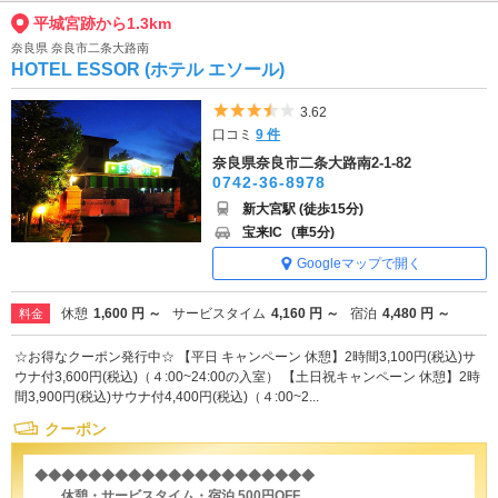
平城宮跡から1.3km
奈良県 奈良市二条大路南
HOTEL ESSOR (ホテル エソール)
5つ星のうち3.5
3.62
口コミ
9 件
奈良県奈良市二条大路南2-1-82
0742-36-8978
新大宮駅 (徒歩15分)
宝来IC
(車5分)
Googleマップで開く
休憩
1,600 円 ～
サービスタイム
4,160 円 ～
宿泊
4,480 円 ～
料金
☆お得なクーポン発行中☆ 【平日 キャンペーン 休憩】2時間3,100円(税込)サ
ウナ付3,600円(税込)（４:00~24:00の入室） 【土日祝キャンペーン 休憩】2時
間3,900円(税込)サウナ付4,400円(税込)（４:00~2...
クーポン
◆◆◆◆◆◆◆◆◆◆◆◆◆◆◆◆◆◆◆◆◆
休憩・サービスタイム・宿泊 500円OFF