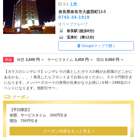
口コミ
1 件
奈良県奈良市大森西町13-5
0742-34-1919
オリーブグループ
奈良駅 (徒歩8分)
宝来IC
(車12分)
Googleマップで開く
休憩
2,600 円 ～
サービスタイム
3,450 円 ～
宿泊
6,060 円 ～
料金
【ガラスのシンデレラ】シンデレラの落としたガラスの靴がお部屋のどこかに
あるかも。。。！発見したらフロントまでお知らせください。５００円割引き
になります。メンバーズカードの併用が出来かなりお得に♪６時～24時迄のイ
ベントになります。他割引サー...
クーポン
【平日限定】
休憩、サービスタイム 300円引き
宿泊 700円引き
クーポン内容をもっと見る