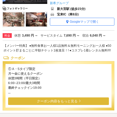
新希グループ
新大宮駅 (徒歩15分)
フォトギャラリー
宝来IC
(車8分)
Googleマップで開く
休憩
3,490 円 ～
サービスタイム
7,690 円 ～
宿泊
6,040 円 ～
料金
【メンバー特典】 ●無料食事お一人様1品無料＆無料モーニングお一人様 ●50
ポイント貯まるごとに半額チケット1枚進呈！! ●コスプレ1着レンタル無料!!!!
クーポン
① A・Sタイプ限定
月〜金に使えるクーポン
休憩3時間（平日限定）
6:00~23:00/最大3時間
最終チェックイン19:00
...
クーポン内容をもっと見る