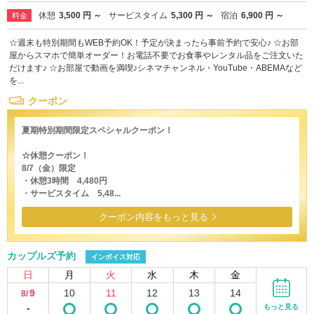
休憩
3,500 円 ～
サービスタイム
5,300 円 ～
宿泊
6,900 円 ～
料金
☆週末も特別期間もWEB予約OK！予定が決まったら事前予約で安心♪ ☆お部
屋からスマホで簡単オーダー！お電話不要でお食事やレンタル品をご注文いた
だけます♪ ☆お部屋で動画を満喫♪シネマチャンネル・YouTube・ABEMAなど
を...
クーポン
夏期特別期間限定スペシャルクーポン！
☆休憩クーポン！
8/7（金）限定
・休憩3時間 4,480円
・サービスタイム 5,48...
クーポン内容をもっと見る
カップルズ予約
インボイス対応
日
月
火
水
木
金
9
10
11
12
13
14
8/
-
もっと見る