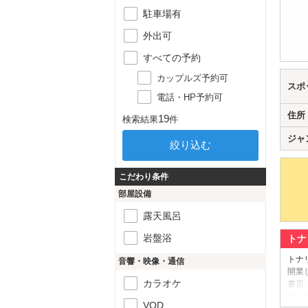
駐車場有
外出可
すべての予約
カップルズ予約可
スポ
電話・HP予約可
住所
19
検索結果
件
ジャ
こだわり条件
部屋設備
露天風呂
岩盤浴
トナ
トナ
音響・映像・通信
開業
カラオケ
書店
す。
VOD