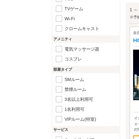
トナ
TVゲーム
1 ～
※予
Wi-Fi
クロームキャスト
奈
アメニティ
H
電気マッサージ器
コスプレ
部屋タイプ
SMルーム
禁煙ルーム
3名以上利用可
1名利用可
イ
VIPルーム(特室)
ェ
の
サービス