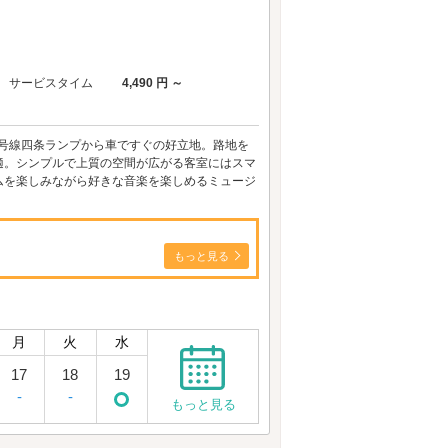
サービスタイム
4,490 円 ～
4号線四条ランプから車ですぐの好立地。路地を
適。シンプルで上質の空間が広がる客室にはスマ
イムを楽しみながら好きな音楽を楽しめるミュージ
もっと見る
月
火
水
17
18
19
-
-
もっと見る