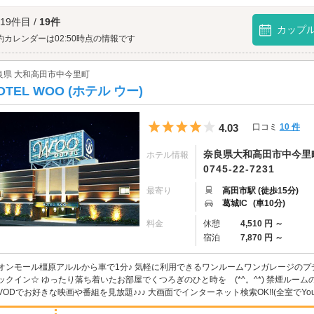
リエ大和高田へは、
橿原・大和高田エリアのラブホテル
からもアクセスが便利です
 19件目 /
19件
カップ
約カレンダーは02:50時点の情報です
良県 大和高田市中今里町
OTEL WOO (ホテル ウー)
5つ星のうち4
4.03
口コミ
10 件
奈良県大和高田市中今里町1
ホテル情報
0745-22-7231
最寄り
高田市駅 (徒歩15分)
葛城IC
(車10分)
料金
休憩
4,510 円 ～
宿泊
7,870 円 ～
オンモール橿原アルルから車で1分♪ 気軽に利用できるワンルームワンガレージのプ
ックイン☆ ゆったり落ち着いたお部屋でくつろぎのひと時を (*^。^*) 禁煙ルーム
VODでお好きな映画や番組を見放題♪♪♪ 大画面でインターネット検索OK!!(全室でYou