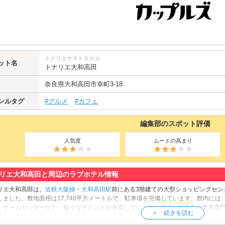
トナリエヤマトタカダ
ット名
トナリエ大和高田
奈良県
大和高田市
幸町3-18
ンルタグ
#グルメ
#カフェ
編集部のスポット評価
人気度
ムードの高まり
リエ大和高田と周辺のラブホテル情報
リエ大和高田は、
近鉄大阪線
・
大和高田駅
前にある3階建ての大型ショッピングセン
しました。敷地面積は17,740平方メートルで、駐車場を完備しています。館内に
、ゲームセンターなど、様々なテナントが出店しています。中でも鮮魚店や青果専
飲食店のラインナップも豊富なので、お仕事帰りに待ち合わせて食事を楽しむのも