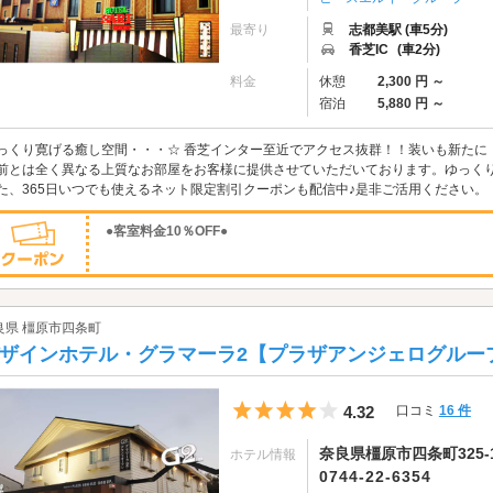
最寄り
志都美駅 (車5分)
香芝IC
(車2分)
料金
休憩
2,300 円 ～
宿泊
5,880 円 ～
っくり寛げる癒し空間・・・☆ 香芝インター至近でアクセス抜群！！装いも新たに「S
前とは全く異なる上質なお部屋をお客様に提供させていただいております。ゆっく
た、365日いつでも使えるネット限定割引クーポンも配信中♪是非ご活用ください。
●客室料金10％OFF●
良県 橿原市四条町
ザインホテル・グラマーラ2【プラザアンジェログルー
5つ星のうち4
4.32
口コミ
16 件
奈良県橿原市四条町325-
ホテル情報
0744-22-6354