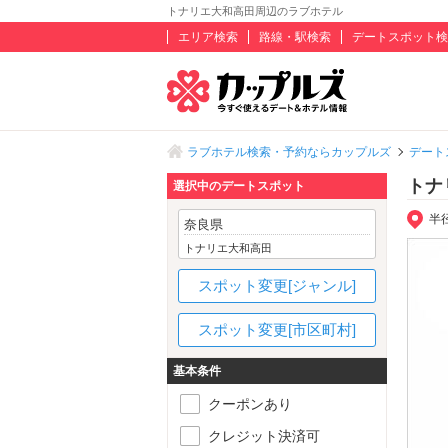
トナリエ大和高田周辺のラブホテル
エリア検索
路線・駅検索
デートスポット検
ラブホテル検索・予約ならカップルズ
デート
トナ
選択中のデートスポット
半
奈良県
トナリエ大和高田
スポット変更[ジャンル]
スポット変更[市区町村]
基本条件
クーポンあり
クレジット決済可