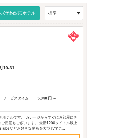
。
ルズ予約対応ホテル
標準
0-31
サービスタイム
5,040 円 ～
チホテルです。 ガレージからすぐにお部屋にチ
のご用意もございます。 最新1200タイトル以上
Tubeなどお好きな動画を大型TVでご...