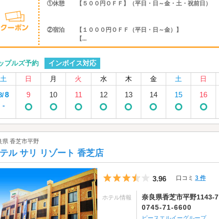
①休憩 【５００円ＯＦＦ】（平日・日～金・土・祝前日）
②宿泊 【１０００円ＯＦＦ（平日・日～金）】
【...
インボイス対応
ップルズ予約
土
日
月
火
水
木
金
土
日
8
9
10
11
12
13
14
15
16
8/
-
良県 香芝市平野
テル サリ リゾート 香芝店
5つ星のうち3.5
3.96
口コミ
3 件
奈良県香芝市平野1143-7
ホテル情報
0745-71-6600
ピースエルイーグループ