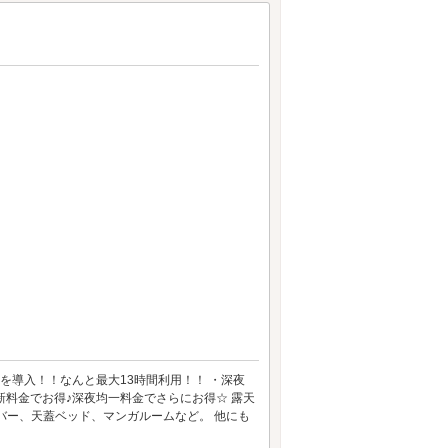
ムを導入！！なんと最大13時間利用！！ ・深夜
新料金でお得♪深夜均一料金でさらにお得☆ 露天
バー、天蓋ベッド、マンガルームなど。 他にも