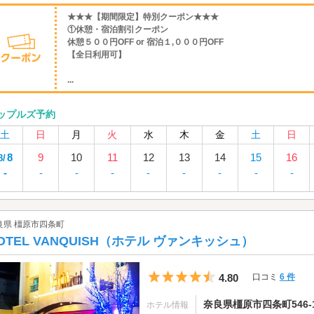
★★★【期間限定】特別クーポン★★★
①休憩・宿泊割引クーポン
休憩５００円OFF or 宿泊１,０００円OFF
【全日利用可】
...
ップルズ予約
土
日
月
火
水
木
金
土
日
8
9
10
11
12
13
14
15
16
8/
-
-
-
-
-
-
-
-
-
良県 橿原市四条町
OTEL VANQUISH（ホテル ヴァンキッシュ）
5つ星のうち4.5
4.80
口コミ
6 件
奈良県橿原市四条町546-
ホテル情報