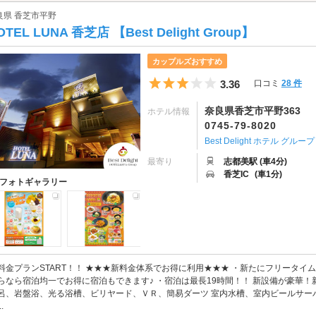
良県 香芝市平野
OTEL LUNA 香芝店 【Best Delight Group】
カップルズおすすめ
5つ星のうち3
3.36
口コミ
28 件
奈良県香芝市平野363
ホテル情報
0745-79-8020
Best Delight ホテル グループ
最寄り
志都美駅 (車4分)
香芝IC
(車1分)
フォトギャラリー
料金プランSTART！！ ★★★新料金体系でお得に利用★★★ ・新たにフリータイ
らなら宿泊均一でお得に宿泊もできます♪ ・宿泊は最長19時間！！ 新設備が豪華！
呂、岩盤浴、光る浴槽、ビリヤード、ＶＲ、簡易ダーツ 室内水槽、室内ビールサー
.