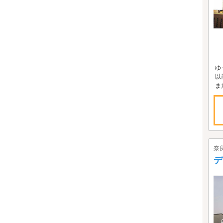
ゆ
以
ま
奈
デ