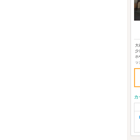
大
少
ホ
ッ
カ