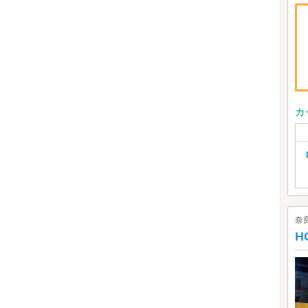
カ
奈
H