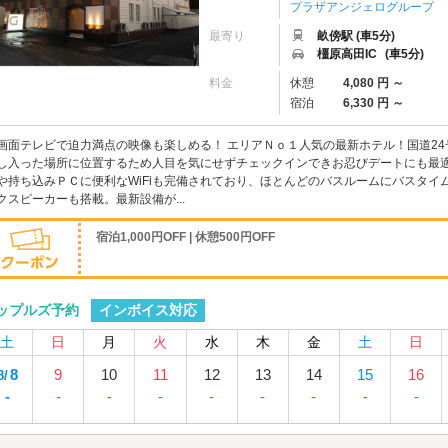
プラザアンジェログループ
最寄り
畝傍駅 (車5分)
橿原高田IC
(車5分)
料金
休憩
4,080 円 ～
宿泊
6,330 円 ～
画面テレビで迫力満点の映像も楽しめる！ エリアＮｏ１人気の最新ホテル！国道2
し入った場所に位置するため人目を気にせずチェックインできお忍びデートにも最
や持ち込みＰＣに便利なWiFiも完備されており、ほとんどのバスルームにバスタ
クスピーカーも搭載。最新設備が...
宿泊1,000円OFF | 休憩500円OFF
インボイス対応
ップルズ予約
土
日
月
火
水
木
金
土
日
8
9
10
11
12
13
14
15
16
8/
-
-
-
-
-
-
-
-
-