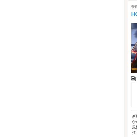
奈
H
新
か
風
嬉..