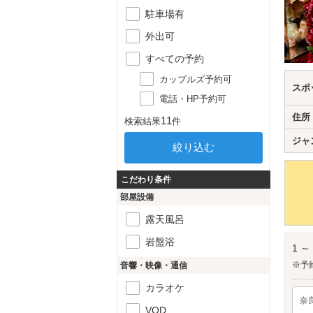
駐車場有
外出可
すべての予約
カップルズ予約可
スポ
電話・HP予約可
住所
11
検索結果
件
ジャ
こだわり条件
部屋設備
露天風呂
岩盤浴
1 ～
※予
音響・映像・通信
カラオケ
奈
VOD