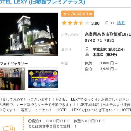
OTEL LEXY (旧椿館プレミアテラス)
カップルズおすすめ
5つ星のうち3.5
3.90
口コミ
48 件
奈良県奈良市歌姫町1871
ホテル情報
0742-71-7881
最寄り
平城山駅 (徒歩12分)
木津IC
(車2分)
料金
休憩
1,880 円 ～
フォトギャラリー
宿泊
3,920 円 ～
けましておめでとうございます！！ HOTEL LEXYでゆっくりとお過ごしください
の機種で、カード決済もタッチで決済できます！！ JR平城山駅（当ホテルより徒歩
９分です！！ 浴室リニューアル！！ HOTEL LEXYでおくつろぎ下さい！！ HOTEL LE
①宿泊１，０００円ＯＦＦ、休憩５００円ＯＦＦ
またはお食事２品まで無料！！