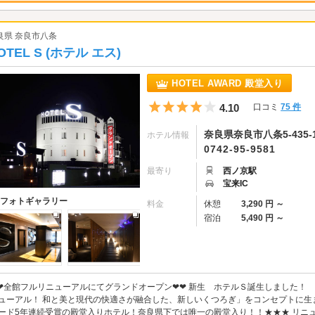
良県 奈良市八条
OTEL S (ホテル エス)
HOTEL AWARD 殿堂入り
5つ星のうち4
4.10
口コミ
75 件
奈良県奈良市八条5-435-
ホテル情報
0742-95-9581
最寄り
西ノ京駅
宝来IC
フォトギャラリー
料金
休憩
3,290 円 ～
宿泊
5,490 円 ～
❤全館フルリニューアルにてグランドオープン❤❤ 新生 ホテルＳ誕生しました！
ューアル！ 和と美と現代の快適さが融合した、新しいくつろぎ」をコンセプトに生
ード5年連続受賞の殿堂入りホテル！奈良県下では唯一の殿堂入り！！★★★ リニュ