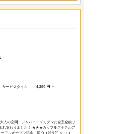
1
サービスタイム
4,390 円 ～
 大人の空間、ジャパニーズモダンに全室全館リ
まれ変わりました！ ★★★カップルズホテルア
ーアルオープン記念！宿泊（最長21ｈuse）