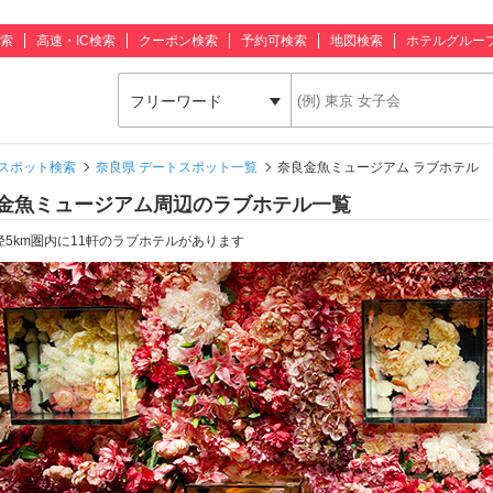
索
高速・IC検索
クーポン検索
予約可検索
地図検索
ホテルグルー
フリーワード
スポット検索
奈良県 デートスポット一覧
奈良金魚ミュージアム ラブホテル
金魚ミュージアム周辺のラブホテル一覧
径5km圏内に11軒のラブホテルがあります