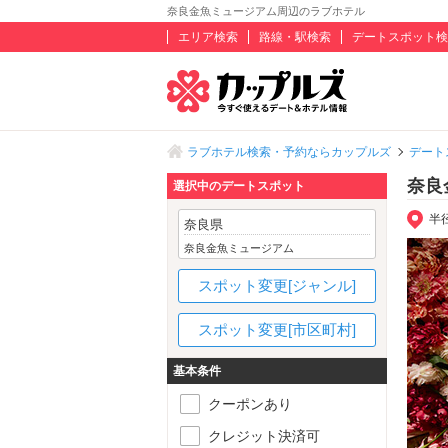
奈良金魚ミュージアム周辺のラブホテル
エリア検索
路線・駅検索
デートスポット検
ラブホテル検索・予約ならカップルズ
デート
奈良
選択中のデートスポット
半
奈良県
奈良金魚ミュージアム
スポット変更[ジャンル]
スポット変更[市区町村]
基本条件
クーポンあり
クレジット決済可