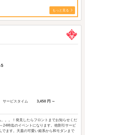
もっと見る
5
サービスタイム
3,450 円 ～
も。。。！発見したらフロントまでお知らせくだ
～24時迄のイベントになります。他割引サービ
んでます。天蓋の可愛い姫系から和モダンまで