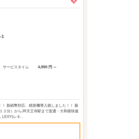
-1
サービスタイム
4,990 円 ～
！！ 新紙幣対応、精算機導入致しました！！ 最
１２分）からJR天王寺駅まで直通・大和路快速
XY(レキ...