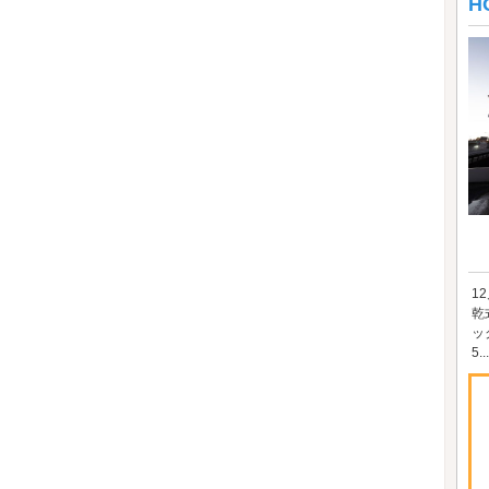
H
1
乾
ッ
5...