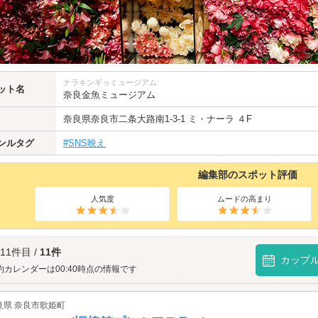
ナラキンギョミュージアム
ット名
奈良金魚ミュージアム
奈良県
奈良市
二条大路南1-3-1 ミ・ナーラ ４F
ンルタグ
#SNS映え
編集部のスポット評価
人気度
ムードの高まり
 11件目 /
11件
カップ
約カレンダーは00:40時点の情報です
良県 奈良市歌姫町