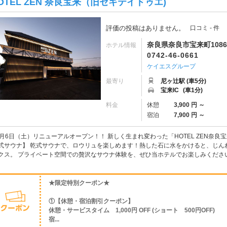
OTEL ZEN 奈良宝来（旧セキテイドゥエ)
評価の投稿はありません。
口コミ - 件
奈良県奈良市宝来町1086
ホテル情報
0742-46-0661
ケイエスグループ
最寄り
尼ヶ辻駅 (車5分)
宝来IC
(車1分)
料金
休憩
3,900 円 ～
宿泊
7,900 円 ～
2月6日（土）リニューアルオープン！！ 新しく生まれ変わった「HOTEL ZEN奈
式サウナ】 乾式サウナで、ロウリュを楽しめます！熱した石に水をかけると、じん
クス。 プライベート空間での贅沢なサウナ体験を、ぜひ当ホテルでお楽しみください！
★限定特別クーポン★
①【休憩・宿泊割引クーポン】
休憩・サービスタイム 1,000円 OFF (ショート 500円OFF)
宿...