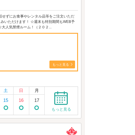
話せずにお食事やレンタル品等をご注文いただ
楽しみいただけます！ ☆週末も特別期間もWEB予
☆大人気禁煙ルーム！（２０２...
もっと見る
土
日
月
15
16
17
もっと見る