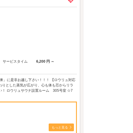
サービスタイム
6,200 円 ～
良宝来」に是非お越し下さい！！！ 【ロウリュ対応
わりとした蒸気が広がり、心も体も芯からリラ
 ロウリュサウナ設置ルーム 305号室 ☆7
もっと見る