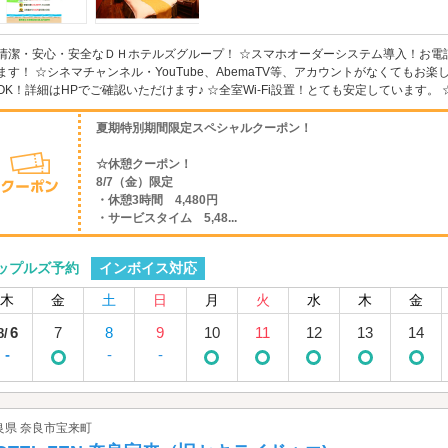
清潔・安心・安全なＤＨホテルズグループ！ ☆スマホオーダーシステム導入！お電
ます！ ☆シネマチャンネル・YouTube、AbemaTV等、アカウントがなくてもお
OK！詳細はHPでご確認いただけます♪ ☆全室Wi-Fi設置！とても安定しています。 
夏期特別期間限定スペシャルクーポン！
☆休憩クーポン！
8/7（金）限定
・休憩3時間 4,480円
・サービスタイム 5,48...
インボイス対応
ップルズ予約
木
金
土
日
月
火
水
木
金
6
7
8
9
10
11
12
13
14
8/
-
-
-
良県 奈良市宝来町