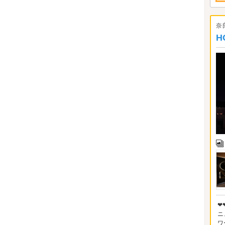
奈
H
❤
ニ
ワ