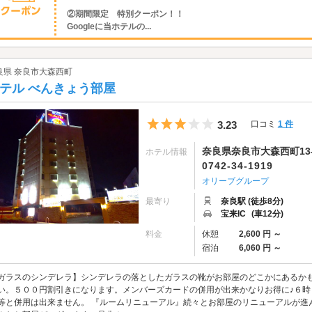
②期間限定 特別クーポン！！
Googleに当ホテルの...
良県 奈良市大森西町
テル べんきょう部屋
5つ星のうち3
3.23
口コミ
1 件
奈良県奈良市大森西町13-
ホテル情報
0742-34-1919
オリーブグループ
最寄り
奈良駅 (徒歩8分)
宝来IC
(車12分)
料金
休憩
2,600 円 ～
宿泊
6,060 円 ～
ガラスのシンデレラ】シンデレラの落としたガラスの靴がお部屋のどこかにあるか
い。５００円割引きになります。メンバーズカードの併用が出来かなりお得に♪６時
等と併用は出来ません。 『ルームリニューアル』続々とお部屋のリニューアルが進