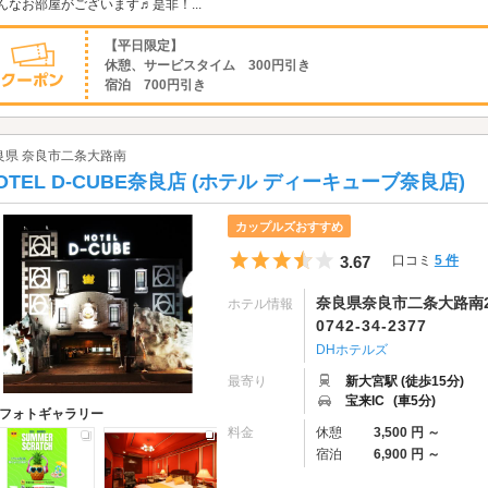
んなお部屋がございます♬是非！...
【平日限定】
休憩、サービスタイム 300円引き
宿泊 700円引き
良県 奈良市二条大路南
OTEL D-CUBE奈良店 (ホテル ディーキューブ奈良店)
カップルズおすすめ
5つ星のうち3.5
3.67
口コミ
5 件
奈良県奈良市二条大路南2-
ホテル情報
0742-34-2377
DHホテルズ
最寄り
新大宮駅 (徒歩15分)
宝来IC
(車5分)
フォトギャラリー
料金
休憩
3,500 円 ～
宿泊
6,900 円 ～