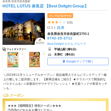
奈良県 奈良市奈良阪町
HOTEL LOTUS 奈良店 【Best Delight Group】
カップルズおすすめ
5つ星のうち3
3.01
口コミ
25 件
奈良県奈良市奈良阪町2793-1
0742-25-2711
Best Delight ホテル グループ
平城山駅 (車6分)
フォトギャラリー
木津IC
(車6分)
Googleマップで開く
＼2023年11月リニューアルオープン／ 新設備導入でさらにランクアップ！極
上の癒しをご提供致します。 【豪華設備をご紹介】 ★テラスバスで開放的な
バスタイムを♪ ☆岩盤浴やサウナでリフレッシュ！ ★天蓋ベッドや客室キッチ
ンも...
クーポン
★★★【期間限定】特別クーポン★★★
①②③のどれかをお選びください。