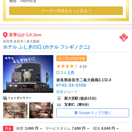
宿泊 700円引き
クーポン内容をもっと見る
若草山から5.1km
奈良県 奈良市二条大路南
ホテル ふしぎの口 (ホテル フシギノクニ)
カップルズおすすめ
5つ星のうち4
4.10
口コミ
2 件
奈良県奈良市二条大路南2-132-4
0742-34-5356
新希グループ
新大宮駅 (徒歩15分)
フォトギャラリー
宝来IC
(車8分)
Googleマップで開く
休憩
3,490 円 ～
サービスタイム
7,690 円 ～
宿泊
6,040 円 ～
料金