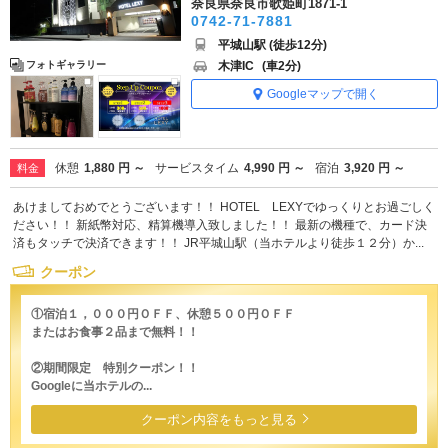
奈良県奈良市歌姫町1871-1
0742-71-7881
平城山駅 (徒歩12分)
木津IC
(車2分)
フォトギャラリー
Googleマップで開く
休憩
1,880 円 ～
サービスタイム
4,990 円 ～
宿泊
3,920 円 ～
料金
あけましておめでとうございます！！ HOTEL LEXYでゆっくりとお過ごしく
ださい！！ 新紙幣対応、精算機導入致しました！！ 最新の機種で、カード決
済もタッチで決済できます！！ JR平城山駅（当ホテルより徒歩１２分）か...
クーポン
①宿泊１，０００円ＯＦＦ、休憩５００円ＯＦＦ
またはお食事２品まで無料！！
②期間限定 特別クーポン！！
Googleに当ホテルの...
クーポン内容をもっと見る