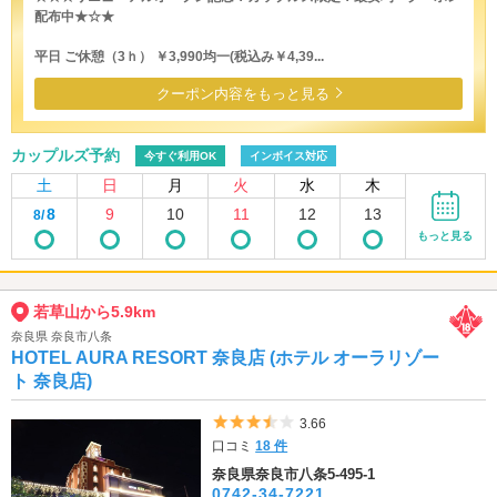
配布中★☆★
平日 ご休憩（3ｈ） ￥3,990均一(税込み￥4,39...
クーポン内容をもっと見る
カップルズ予約
今すぐ利用OK
インボイス対応
土
日
月
火
水
木
8
9
10
11
12
13
8/
もっと見る
若草山から5.9km
奈良県 奈良市八条
HOTEL AURA RESORT 奈良店 (ホテル オーラリゾー
ト 奈良店)
5つ星のうち3.5
3.66
口コミ
18 件
奈良県奈良市八条5-495-1
0742-34-7221