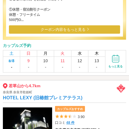
①休憩・宿泊割引クーポン
休憩・フリータイム
500円O...
クーポン内容をもっと見る
カップルズ予約
土
日
月
火
水
木
8
9
10
11
12
13
8/
-
-
-
-
-
-
もっと見る
若草山から4.7km
奈良県 奈良市歌姫町
HOTEL LEXY (旧椿館プレミアテラス)
カップルズおすすめ
5つ星のうち3.5
3.90
口コミ
48 件