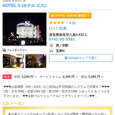
奈良県 奈良市八条
HOTEL S (ホテル エス)
HOTEL AWARD 殿堂入り
5つ星のうち4
4.10
口コミ
75 件
奈良県奈良市八条5-435-1
0742-95-9581
西ノ京駅
フォトギャラリー
宝来IC
Googleマップで開く
休憩
3,290 円 ～
サービスタイム
4,390 円 ～
宿泊
5,490 円 ～
料金
❤❤❤お盆期間（8/9～8/16）のご宿泊は平日同様のシステムで営業中！❤❤❤
1部：夕方18時～翌昼14時 2部：夜22時～翌夕方18時 ごゆっくり おくつろぎ
下さいませ。 ❤❤全館フルリニューアルにてグランドオープン❤❤ ...
クーポン
★☆★リニューアルオープン記念！カップルズ限定！最安均一クーポン