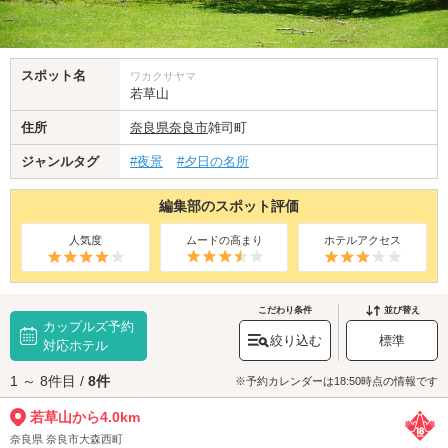
スポット名
ワカクサヤマ
若草山
住所
奈良県
奈良市
雑司町
ジャンルタグ
#夜景
#夕日の名所
編集部のスポット評価
人気度
ムードの高まり
ホテルアクセス
こだわり条件
並び替え
カップルズ予約
絞り込む
標準
対応ホテル
1 ～ 8件目 /
8件
※予約カレンダーは18:50時点の情報です
若草山から4.0km
奈良県 奈良市大森西町