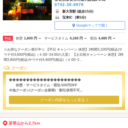
0742-36-8978
新大宮駅 (徒歩15分)
宝来IC
(車5分)
Googleマップで開く
休憩
1,600 円 ～
サービスタイム
4,160 円 ～
宿泊
4,480 円 ～
料金
☆お得なクーポン発行中☆ 【平日 キャンペーン 休憩】2時間3,100円(税込)サ
ウナ付3,600円(税込)（４:00~24:00の入室） 【土日祝キャンペーン 休憩】2時
間3,900円(税込)サウナ付4,400円(税込)（４:00~2...
クーポン
◆◆◆◆◆◆◆◆◆◆◆◆◆◆◆◆◆◆◆◆◆
休憩・サービスタイム・宿泊 500円OFF
※他クーポン(クーポン企画等)・割引併用不可...
クーポン内容をもっと見る
若草山から2.7km