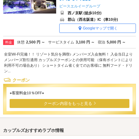
ピースエルイーグループ
西ノ京駅 (徒歩10分)
郡山（西名阪道）IC
(車10分)
Googleマップで開く
休憩
2,500 円 ～
サービスタイム
3,100 円 ～
宿泊
5,000 円 ～
料金
全室Wi-Fi完備！！ リゾート気分を満喫♪ メンバーズ入会無料！ 入会当日より
メンバーズ割引適用 カップルズクーポンとの併用可能 （保有ポイントにより
利用不可の場合あり） ショートタイム省く全てのお客様に 無料フード・ドリ
ン...
クーポン
●客室料金10％OFF●
クーポン内容をもっと見る
カップルズおすすめラブホ情報