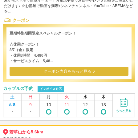
屋からスマホで簡単オーダー！お電話不要でお食事やレンタル品をご注文いた
だけます♪ ☆お部屋で動画を満喫♪シネマチャンネル・YouTube・ABEMAなど
を...
クーポン
夏期特別期間限定スペシャルクーポン！
☆休憩クーポン！
8/7（金）限定
・休憩3時間 4,480円
・サービスタイム 5,48...
クーポン内容をもっと見る
カップルズ予約
インボイス対応
土
日
月
火
水
木
8
9
10
11
12
13
8/
-
-
もっと見る
若草山から5.6km