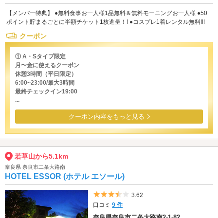
【メンバー特典】 ●無料食事お一人様1品無料＆無料モーニングお一人様 ●50
ポイント貯まるごとに半額チケット1枚進呈！! ●コスプレ1着レンタル無料!!!
クーポン
① A・Sタイプ限定
月〜金に使えるクーポン
休憩3時間（平日限定）
6:00~23:00/最大3時間
最終チェックイン19:00
...
クーポン内容をもっと見る
若草山から5.1km
奈良県 奈良市二条大路南
HOTEL ESSOR (ホテル エソール)
5つ星のうち3.5
3.62
口コミ
9 件
奈良県奈良市二条大路南2-1-82