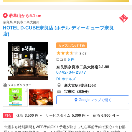
若草山から5.1km
奈良県 奈良市二条大路南
HOTEL D-CUBE奈良店 (ホテル ディーキューブ奈良
店)
カップルズおすすめ
5つ星のうち3.5
3.67
口コミ
5 件
奈良県奈良市二条大路南2-1-88
0742-34-2377
DHホテルズ
新大宮駅 (徒歩15分)
フォトギャラリー
宝来IC
(車5分)
Googleマップで開く
休憩
3,500 円 ～
サービスタイム
5,300 円 ～
宿泊
6,900 円 ～
料金
☆週末も特別期間もWEB予約OK！予定が決まったら事前予約で安心♪ ☆お部