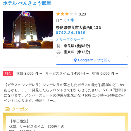
ホテル べんきょう部屋
5つ星のうち3
3.23
口コミ
1 件
奈良県奈良市大森西町13-5
0742-34-1919
オリーブグループ
奈良駅 (徒歩8分)
宝来IC
(車12分)
Googleマップで開く
休憩
2,600 円 ～
サービスタイム
3,450 円 ～
宿泊
6,060 円 ～
料金
【ガラスのシンデレラ】シンデレラの落としたガラスの靴がお部屋のどこかに
あるかも。。。！発見したらフロントまでお知らせください。５００円割引き
になります。メンバーズカードの併用が出来かなりお得に♪６時～24時迄のイ
ベントになります。他割引サー...
クーポン
【平日限定】
休憩、サービスタイム 300円引き