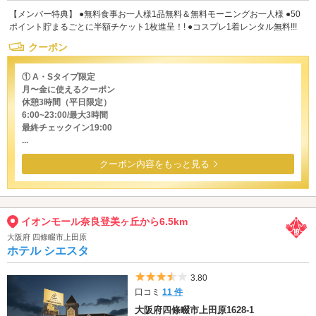
【メンバー特典】 ●無料食事お一人様1品無料＆無料モーニングお一人様 ●50
ポイント貯まるごとに半額チケット1枚進呈！! ●コスプレ1着レンタル無料!!!
クーポン
① A・Sタイプ限定
月〜金に使えるクーポン
休憩3時間（平日限定）
6:00~23:00/最大3時間
最終チェックイン19:00
...
クーポン内容をもっと見る
イオンモール奈良登美ヶ丘から6.5km
大阪府 四條畷市上田原
ホテル シエスタ
5つ星のうち3.5
3.80
口コミ
11 件
大阪府四條畷市上田原1628-1