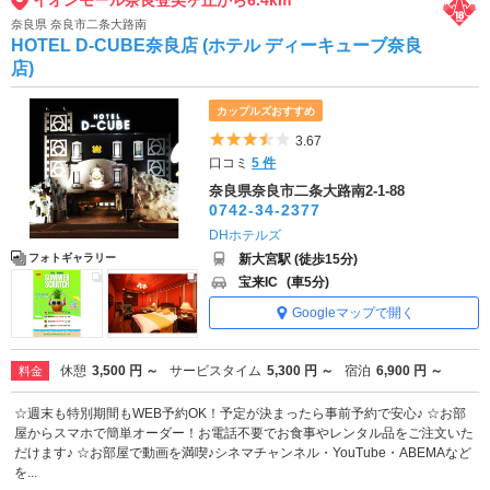
奈良県 奈良市二条大路南
HOTEL D-CUBE奈良店 (ホテル ディーキューブ奈良
店)
カップルズおすすめ
5つ星のうち3.5
3.67
口コミ
5 件
奈良県奈良市二条大路南2-1-88
0742-34-2377
DHホテルズ
新大宮駅 (徒歩15分)
フォトギャラリー
宝来IC
(車5分)
Googleマップで開く
休憩
3,500 円 ～
サービスタイム
5,300 円 ～
宿泊
6,900 円 ～
料金
☆週末も特別期間もWEB予約OK！予定が決まったら事前予約で安心♪ ☆お部
屋からスマホで簡単オーダー！お電話不要でお食事やレンタル品をご注文いた
だけます♪ ☆お部屋で動画を満喫♪シネマチャンネル・YouTube・ABEMAなど
を...