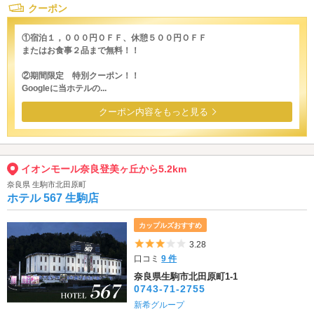
クーポン
①宿泊１，０００円ＯＦＦ、休憩５００円ＯＦＦ
またはお食事２品まで無料！！
②期間限定 特別クーポン！！
Googleに当ホテルの...
クーポン内容をもっと見る
イオンモール奈良登美ヶ丘から5.2km
奈良県 生駒市北田原町
ホテル 567 生駒店
カップルズおすすめ
5つ星のうち3
3.28
口コミ
9 件
奈良県生駒市北田原町1-1
0743-71-2755
新希グループ