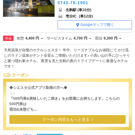
0743-78-1901
生駒駅 (車10分)
壱分IC
(車12分)
Googleマップで開く
休憩
4,400 円 ～
サービスタイム
4,700 円 ～
宿泊
6,300 円 ～
料金
天然温泉が自慢のホテルシエスタ！ 年中、リーズナブルなお値段にて かけ流
しのラドン温泉がナント全室♨️ ご堪能いただけます♪ 小高い山の手にひっそり
と建つ隠れ家ホテル。 夜景を見た生駒の夜のドライブデートに最適なホテル
です！
クーポン
◆シエスタ公式アプリ取得の方へ◆
↓↓↓
『500円券&美味しいたこ焼き』をお部屋にお持ちします。こちらの
500円券は
宿泊&休憩どち...
クーポン内容をもっと見る