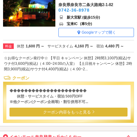
奈良県奈良市二条大路南2-1-82
0742-36-8978
新大宮駅 (徒歩15分)
宝来IC
(車5分)
Googleマップで開く
休憩
1,600 円 ～
サービスタイム
4,160 円 ～
宿泊
4,480 円 ～
料金
☆お得なクーポン発行中☆ 【平日 キャンペーン 休憩】2時間3,100円(税込)サ
ウナ付3,600円(税込)（４:00~24:00の入室） 【土日祝キャンペーン 休憩】2時
間3,900円(税込)サウナ付4,400円(税込)（４:00~2...
クーポン
◆◆◆◆◆◆◆◆◆◆◆◆◆◆◆◆◆◆◆◆◆
休憩・サービスタイム・宿泊 500円OFF
※他クーポン(クーポン企画等)・割引併用不可...
クーポン内容をもっと見る
イオンモール奈良登美ヶ丘から6.4km