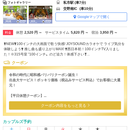
私市駅 (車7分)
フォトギャラリー
交野南IC
(車10分)
Googleマップで開く
休憩
2,520 円 ～
サービスタイム
5,820 円 ～
宿泊
3,950 円 ～
料金
❣️NEW❣️100インチの大画面で歌う快感! JOYSOUNDカラオケで ライブ気分を
体験しよう❣️ 推し曲も盛り上がりMAX! ❣️西日本初！100インチTV入りまし
た！※315号室 ”100インチ〟のど迫力！体感下さい❣...
クーポン
令和の時代に昭和感バリバリクーポン誕生！
出血大サービス！ポッキリ価格（税込みサービス料込）でお客様に大還
元！
【平日休憩クーポン】...
クーポン内容をもっと見る
カップルズ予約
土
日
月
火
水
木