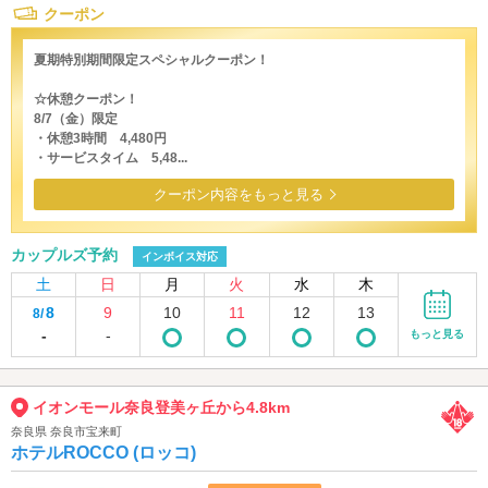
クーポン
夏期特別期間限定スペシャルクーポン！
☆休憩クーポン！
8/7（金）限定
・休憩3時間 4,480円
・サービスタイム 5,48...
クーポン内容をもっと見る
カップルズ予約
インボイス対応
土
日
月
火
水
木
8
9
10
11
12
13
8/
-
-
もっと見る
イオンモール奈良登美ヶ丘から4.8km
奈良県 奈良市宝来町
ホテルROCCO (ロッコ)