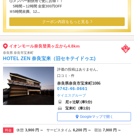
①メンバー割併用で更にお得！！
5時間～12時間 全室300円OFF
※5時間未満、12...
クーポン内容をもっと見る
イオンモール奈良登美ヶ丘から4.8km
奈良県 奈良市宝来町
HOTEL ZEN 奈良宝来（旧セキテイドゥエ)
評価の投稿はありません。
口コミ - 件
奈良県奈良市宝来町1086
0742-46-0661
ケイエスグループ
尼ヶ辻駅 (車5分)
宝来IC
(車1分)
Googleマップで開く
休憩
3,900 円 ～
サービスタイム
6,200 円 ～
宿泊
7,900 円 ～
料金