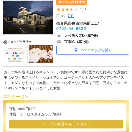
カップルズおすすめ
5つ星のうち3.5
3.86
口コミ
7 件
奈良県奈良市宝来町1117
0742-46-9822
大和西大寺駅 (車7分)
宝来IC
(車1分)
フォトギャラリー
Googleマップで開く
カップルを盛り上げるキャンペーン実施中です！緑に囲まれた穏やかな景観に
中にそびえるスタイリッシュホテル。ゴージャスなものからアジアンテイス
ト、モダンなものまで本物にこだわった様々なお部屋を用意。高級なアメニテ
ィやレンタルアイテムといった女性...
クーポン
宿泊 1000円OFF
休憩・サービスタイム 500円OFF
クーポン内容をもっと見る