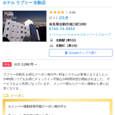
ホテル ラブリー 生駒店
5つ星のうち4
4.06
口コミ
275 件
奈良県生駒市俵口町1080
0743-74-0952
ドリームパークホテルズ＆リゾートグループ
生駒駅 (車5分)
生駒IC
(車1分)
Googleマップで開く
休憩
2,290 円 ～
料金
ラブリー生駒店 お得なクーポン発行中♪ 料金システムが変更になりました☆
24時間いつでもお得にチェックイン可能な24時間休憩が開始されました。 サ
ービスもより充実になっています。 メンバー様ならクーポン価格から更にお
安くなりま...
クーポン
☆メンバー様割併用可能クーポン発行中☆