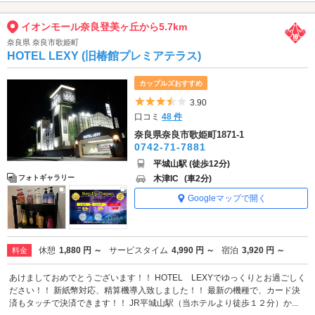
イオンモール奈良登美ヶ丘から5.7km
奈良県 奈良市歌姫町
HOTEL LEXY (旧椿館プレミアテラス)
カップルズおすすめ
5つ星のうち3.5
3.90
口コミ
48 件
奈良県奈良市歌姫町1871-1
0742-71-7881
平城山駅 (徒歩12分)
木津IC
(車2分)
フォトギャラリー
Googleマップで開く
休憩
1,880 円 ～
サービスタイム
4,990 円 ～
宿泊
3,920 円 ～
料金
あけましておめでとうございます！！ HOTEL LEXYでゆっくりとお過ごしく
ださい！！ 新紙幣対応、精算機導入致しました！！ 最新の機種で、カード決
済もタッチで決済できます！！ JR平城山駅（当ホテルより徒歩１２分）か...