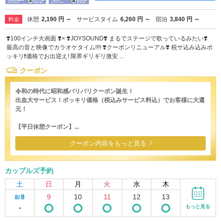
休憩
2,190 円 ～
サービスタイム
6,260 円 ～
宿泊
3,840 円 ～
料金
❣️100インチ大画面 ❣️× ❣️JOYSOUND❣️ まるでステージで歌っているみたい❣️
最高の音と映像でカラオケタイム!!!! ❣️クーポンリニューアル❣️ 税サ込み込みポ
ッキリ❗️価格でお出迎え! 限界ギリギリ激安 ...
クーポン
令和の時代に昭和感バリバリクーポン誕生！
出血大サービス！ポッキリ価格（税込みサービス料込）でお客様に大還
元！
【平日休憩クーポン】...
クーポン内容をもっと見る
カップルズ予約
土
日
月
火
水
木
8
9
10
11
12
13
8/
-
もっと見る