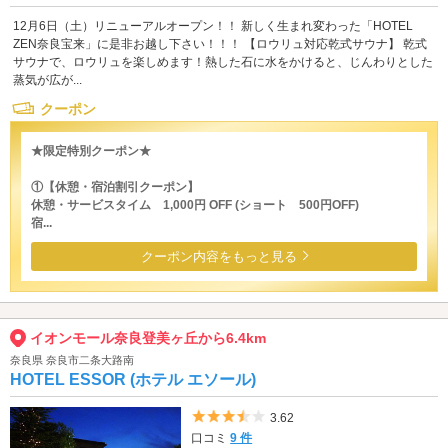
12月6日（土）リニューアルオープン！！ 新しく生まれ変わった「HOTEL
ZEN奈良宝来」に是非お越し下さい！！！ 【ロウリュ対応乾式サウナ】 乾式
サウナで、ロウリュを楽しめます！熱した石に水をかけると、じんわりとした
蒸気が広が...
クーポン
★限定特別クーポン★
①【休憩・宿泊割引クーポン】
休憩・サービスタイム 1,000円 OFF (ショート 500円OFF)
宿...
クーポン内容をもっと見る
イオンモール奈良登美ヶ丘から6.4km
奈良県 奈良市二条大路南
HOTEL ESSOR (ホテル エソール)
5つ星のうち3.5
3.62
口コミ
9 件