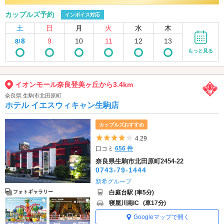
カップルズ予約
インボイス対応
土
日
月
火
水
木
8
9
10
11
12
13
8/
もっと見る
イオンモール奈良登美ヶ丘から3.4km
奈良県 生駒市北田原町
ホテル イエスウィキャン生駒店
カップルズおすすめ
5つ星のうち4
4.29
口コミ
656 件
奈良県生駒市北田原町2454-22
0743-79-1444
新希グループ
白庭台駅 (車5分)
フォトギャラリー
寝屋川南IC
(車17分)
Googleマップで開く