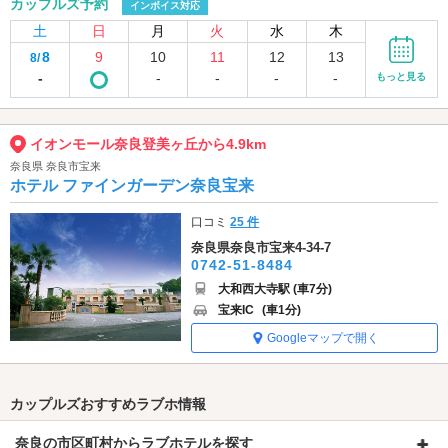
カップルズ予約
インボイス対応
土
日
月
火
水
木
8
9
10
11
12
13
8/
-
-
-
-
-
もっと見る
イオンモール奈良登美ヶ丘から4.9km
奈良県 奈良市宝来
ホテル ファインガーデン奈良宝来
口コミ
25 件
奈良県奈良市宝来4-34-7
0742-51-8484
大和西大寺駅 (車7分)
宝来IC
(車1分)
Googleマップで開く
カップルズおすすめラブホ情報
奈良の市区町村からラブホテルを探す