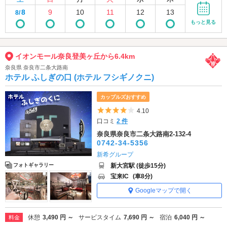
8
9
10
11
12
13
8/
もっと見る
イオンモール奈良登美ヶ丘から6.4km
奈良県 奈良市二条大路南
ホテル ふしぎの口 (ホテル フシギノクニ)
カップルズおすすめ
5つ星のうち4
4.10
口コミ
2 件
奈良県奈良市二条大路南2-132-4
0742-34-5356
新希グループ
新大宮駅 (徒歩15分)
フォトギャラリー
宝来IC
(車8分)
Googleマップで開く
休憩
3,490 円 ～
サービスタイム
7,690 円 ～
宿泊
6,040 円 ～
料金