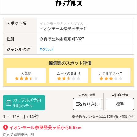
スポット名
イオンモールナラトミガオカ
イオンモール奈良登美ヶ丘
住所
奈良県
生駒市
鹿畑町3027
ジャンルタグ
#グルメ
編集部のスポット評価
人気度
ムードの高まり
ホテルアクセス
こだわり条件
並び替え
カップルズ予約
絞り込む
標準
対応ホテル
1 ～ 11件目 /
11件
※予約カレンダーは11:50時点の情報です
イオンモール奈良登美ヶ丘から5.5km
奈良県 生駒市俵口町