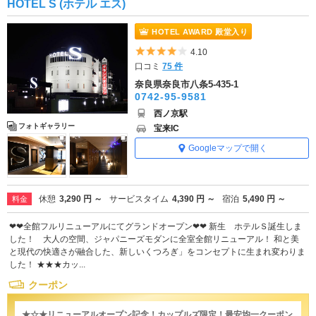
HOTEL S (ホテル エス)
HOTEL AWARD 殿堂入り
5つ星のうち4
4.10
口コミ
75 件
奈良県奈良市八条5-435-1
0742-95-9581
西ノ京駅
フォトギャラリー
宝来IC
Googleマップで開く
休憩
3,290 円 ～
サービスタイム
4,390 円 ～
宿泊
5,490 円 ～
料金
❤❤全館フルリニューアルにてグランドオープン❤❤ 新生 ホテルＳ誕生しま
した！ 大人の空間、ジャパニーズモダンに全室全館リニューアル！ 和と美
と現代の快適さが融合した、新しいくつろぎ」をコンセプトに生まれ変わりま
した！ ★★★カッ...
クーポン
★☆★リニューアルオープン記念！カップルズ限定！最安均一クーポン