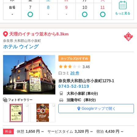
6
7
8
9
10
11
8/
-
-
-
もっと見る
天理のイチョウ並木から8.3km
奈良県 大和郡山市小泉町
ホテル ウイング
カップルズおすすめ
5つ星のうち3
3.46
口コミ
20 件
奈良県大和郡山市小泉町1279-1
0743-52-9119
大和小泉駅 (車4分)
法隆寺IC
(車8分)
フォトギャラリー
Googleマップで開く
休憩
1,650 円 ～
サービスタイム
3,320 円 ～
宿泊
4,430 円 ～
料金