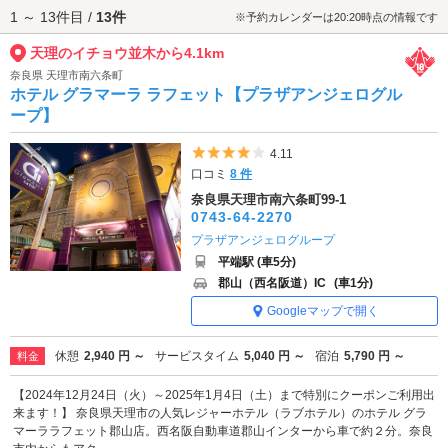
1 ～ 13件目 /
13件
が便利です。
※予約カレンダーは20:20時点の情報です
天理のイチョウ並木から4.1km
奈良県 天理市南六条町
ホテル グラマーラ ラフェット【プラザアンジェログル
ープ】
5つ星のうち4
4.11
口コミ
8 件
奈良県天理市南六条町99-1
0743-64-2270
プラザアンジェログループ
平端駅 (車5分)
郡山（西名阪道）IC
(車1分)
Googleマップで開く
休憩
2,940 円 ～
サービスタイム
5,040 円 ～
宿泊
5,790 円 ～
料金
【2024年12月24日（火）～2025年1月4日（土）まで特別にクーポンご利用出
来ます！】 奈良県天理市の人気レジャーホテル（ラブホテル）のホテル グラ
マーララフェット郡山店。西名阪自動車道郡山インターから車で約２分。奈良