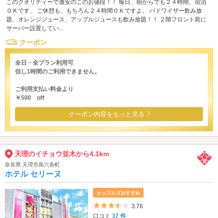
このクオリティーで激安のこのお値段！！ 毎日、朝からでも２４時間、宿泊
ＯＫです、 ご休憩も、もちろん２４時間ＯＫですよ。 バドワイザー飲み放
題、オレンジジュース、アップルジュースも飲み放題！！ ２階フロント前に
サーバー設置してい...
クーポン
全日・全プラン利用可
但し1時間のご利用できません。
ご利用支払い料金より
￥500 off
クーポン内容をもっと見る
天理のイチョウ並木から4.1km
奈良県 天理市南六条町
ホテル セリーヌ
カップルズおすすめ
5つ星のうち3.5
3.76
口コミ
37 件