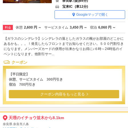
奈良駅 (徒歩8分)
宝来IC
(車12分)
Googleマップで開く
休憩
2,600 円 ～
サービスタイム
3,450 円 ～
宿泊
6,060 円 ～
料金
【ガラスのシンデレラ】シンデレラの落としたガラスの靴がお部屋のどこかに
あるかも。。。！発見したらフロントまでお知らせください。５００円割引き
になります。メンバーズカードの併用が出来かなりお得に♪６時～24時迄のイ
ベントになります。他割引サー...
クーポン
【平日限定】
休憩、サービスタイム 300円引き
宿泊 700円引き
クーポン内容をもっと見る
天理のイチョウ並木から8.1km
奈良県 奈良市八条