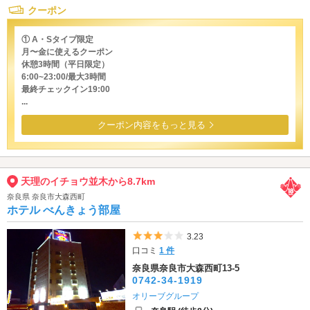
クーポン
① A・Sタイプ限定
月〜金に使えるクーポン
休憩3時間（平日限定）
6:00~23:00/最大3時間
最終チェックイン19:00
...
クーポン内容をもっと見る
天理のイチョウ並木から8.7km
奈良県 奈良市大森西町
ホテル べんきょう部屋
5つ星のうち3
3.23
口コミ
1 件
奈良県奈良市大森西町13-5
0742-34-1919
オリーブグループ