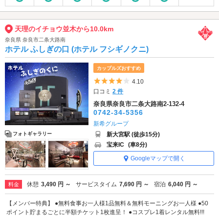
天理のイチョウ並木から10.0km
奈良県 奈良市二条大路南
ホテル ふしぎの口 (ホテル フシギノクニ)
カップルズおすすめ
5つ星のうち4
4.10
口コミ
2 件
奈良県奈良市二条大路南2-132-4
0742-34-5356
新希グループ
新大宮駅 (徒歩15分)
フォトギャラリー
宝来IC
(車8分)
Googleマップで開く
休憩
3,490 円 ～
サービスタイム
7,690 円 ～
宿泊
6,040 円 ～
料金
【メンバー特典】 ●無料食事お一人様1品無料＆無料モーニングお一人様 ●50
ポイント貯まるごとに半額チケット1枚進呈！ ●コスプレ1着レンタル無料!!!