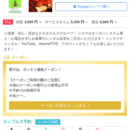
Googleマップで開く
休憩
3,500 円 ～
サービスタイム
5,300 円 ～
宿泊
6,900 円 ～
料金
☆清潔・安心・安全なＤＨホテルズグループ！ ☆スマホオーダーシステム導
入！お電話せずにお食事やレンタル品等をご注文いただけます！ ☆シネマチ
ャンネル・YouTube、AbemaTV等、アカウントがなくてもお楽しみいただけ
ます！ ...
クーポン
税サ込、ポッキリ価格クーポン！
【クーポンご利用の際のご注意】
※他のクーポンや割引との併用は不可
※予約での利用不可
※各クー...
クーポン内容をもっと見る
カップルズ予約
インボイス対応
木
金
土
日
月
火