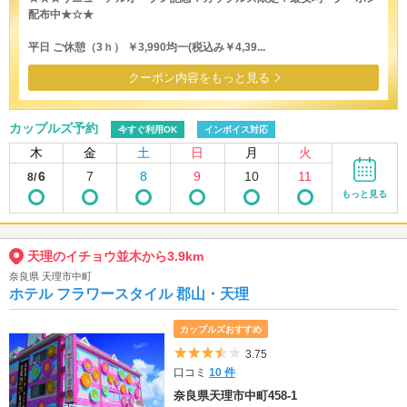
配布中★☆★
平日 ご休憩（3ｈ） ￥3,990均一(税込み￥4,39...
クーポン内容をもっと見る
カップルズ予約
今すぐ利用OK
インボイス対応
木
金
土
日
月
火
6
7
8
9
10
11
8/
もっと見る
天理のイチョウ並木から3.9km
奈良県 天理市中町
ホテル フラワースタイル 郡山・天理
カップルズおすすめ
5つ星のうち3.5
3.75
口コミ
10 件
奈良県天理市中町458-1