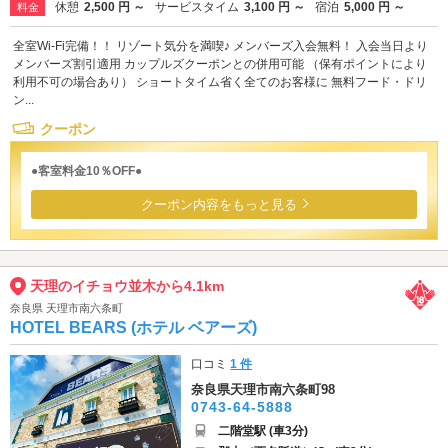
休憩
2,500 円 ～
サービスタイム
3,100 円 ～
宿泊
5,000 円 ～
料金
全室Wi-Fi完備！！ リゾート気分を満喫♪ メンバーズ入会無料！ 入会当日より
メンバーズ割引適用 カップルズクーポンとの併用可能 （保有ポイントにより
利用不可の場合あり） ショートタイム省く全てのお客様に 無料フード・ドリ
ン...
クーポン
●客室料金10％OFF●
クーポン内容をもっと見る
天理のイチョウ並木から4.1km
奈良県 天理市南六条町
HOTEL BEARS (ホテル ベアーズ)
口コミ
1 件
奈良県天理市南六条町98
0743-64-5888
二階堂駅 (車3分)