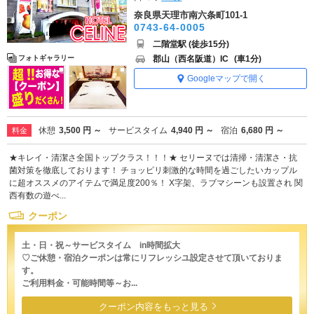
奈良県天理市南六条町101-1
0743-64-0005
二階堂駅 (徒歩15分)
郡山（西名阪道）IC
(車1分)
フォトギャラリー
Googleマップで開く
休憩
3,500 円 ～
サービスタイム
4,940 円 ～
宿泊
6,680 円 ～
料金
★キレイ・清潔さ全国トップクラス！！！★ セリーヌでは清掃・清潔さ・抗
菌対策を徹底しております！ チョッピリ刺激的な時間を過ごしたいカップル
に超オススメのアイテムで満足度200％！ X字架、ラブマシーンも設置され 関
西有数の遊べ...
クーポン
土・日・祝～サービスタイム in時間拡大
♡ご休憩・宿泊クーポンは常にリフレッシユ設定させて頂いておりま
す。
ご利用料金・可能時間等～お...
クーポン内容をもっと見る