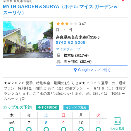
奈良県 奈良市米谷町
MYTH GARDEN＆SURYA（ホテル マイス ガーデン＆
スーリヤ）
5つ星のうち3
3.47
口コミ - 件
奈良県奈良市米谷町958-3
0742-62-9208
マイスグループ
櫟本駅 (車17分)
五ヶ谷IC
(車1分)
Googleマップで開く
★★２０２６ 夏季 特別料金 期間のお知らせ★★ ２０２６ 夏季 の 通常
プラン 特別料金 期間は ８/７（金）宿泊プラン ～ ８/１６（日）休憩プ
ラン となります。ご了承のほどお願いいたします。 尚、詳しくは、下記ホー
ムページ（公...
カップルズ予約
今すぐ利用OK
インボイス対応
木
金
土
日
月
火
6
7
8
9
10
11
8/
もっと見る