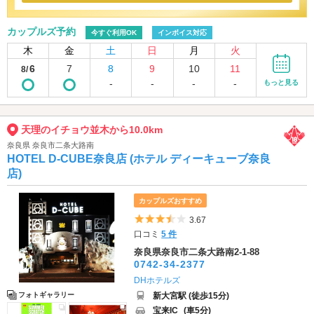
カップルズ予約
今すぐ利用OK
インボイス対応
木
金
土
日
月
火
6
7
8
9
10
11
8/
-
-
-
-
もっと見る
天理のイチョウ並木から10.0km
奈良県 奈良市二条大路南
HOTEL D-CUBE奈良店 (ホテル ディーキューブ奈良
店)
カップルズおすすめ
5つ星のうち3.5
3.67
口コミ
5 件
奈良県奈良市二条大路南2-1-88
0742-34-2377
DHホテルズ
新大宮駅 (徒歩15分)
フォトギャラリー
宝来IC
(車5分)