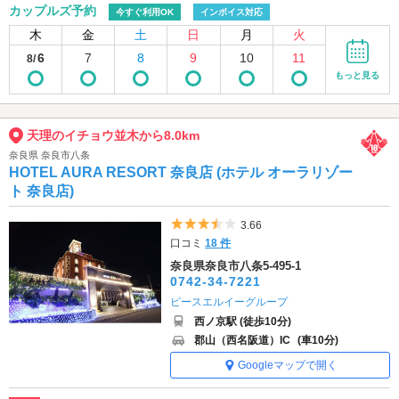
カップルズ予約
今すぐ利用OK
インボイス対応
木
金
土
日
月
火
6
7
8
9
10
11
8/
もっと見る
天理のイチョウ並木から8.0km
奈良県 奈良市八条
HOTEL AURA RESORT 奈良店 (ホテル オーラリゾー
ト 奈良店)
5つ星のうち3.5
3.66
口コミ
18 件
奈良県奈良市八条5-495-1
0742-34-7221
ピースエルイーグループ
西ノ京駅 (徒歩10分)
郡山（西名阪道）IC
(車10分)
Googleマップで開く