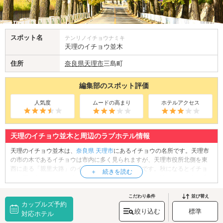
スポット名
テンリノイチョウナミキ
天理のイチョウ並木
住所
奈良県
天理市
三島町
編集部のスポット評価
人気度
ムードの高まり
ホテルアクセス
天理のイチョウ並木と周辺のラブホテル情報
天理のイチョウ並木は、
奈良県
天理市
にあるイチョウの名所です。天理市
の市の木であるイチョウは市内に多く見られますが、天理市役所北側を東
西に走る「親里大路」のイチョウ並木は特に見事です。秋になるとイチョ
ウの葉があたり一面を金色に染め上げ、毎年多くの人が訪れます。車に乗
ってイチョウ並木のトンネルをドライブしたり、黄金色の落ち葉を踏みし
めながらお散歩をしたりと、様々な楽しみ方があります。美しいイチョウ
こだわり条件
並び替え
カップルズ予約
並木を背景に写真撮影もお忘れなく。紅葉のシーズンはぜひ天理のイチョ
絞り込む
標準
ウ並木へお出かけください。
対応ホテル
天理のイチョウ並木へは、
天理・桜井エリアのラブホテル
からもアクセス