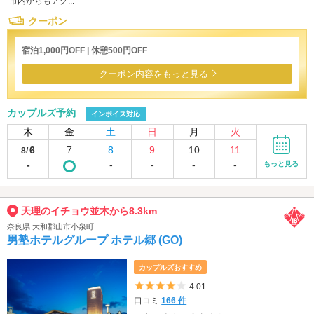
市内からもアク...
クーポン
宿泊1,000円OFF | 休憩500円OFF
クーポン内容をもっと見る
カップルズ予約
インボイス対応
木
金
土
日
月
火
6
7
8
9
10
11
8/
-
-
-
-
-
もっと見る
天理のイチョウ並木から8.3km
奈良県 大和郡山市小泉町
男塾ホテルグループ ホテル郷 (GO)
カップルズおすすめ
5つ星のうち4
4.01
口コミ
166 件