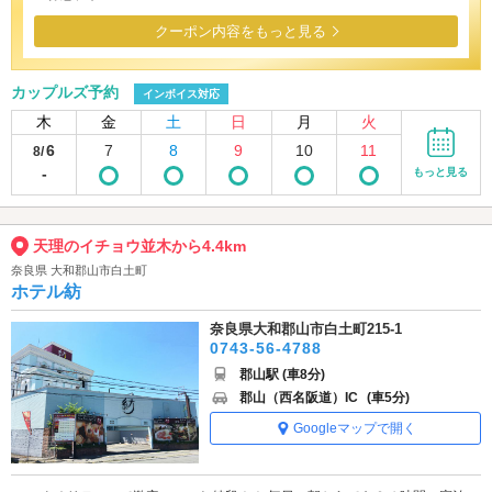
クーポン内容をもっと見る
カップルズ予約
インボイス対応
木
金
土
日
月
火
6
7
8
9
10
11
8/
-
もっと見る
天理のイチョウ並木から4.4km
奈良県 大和郡山市白土町
ホテル紡
奈良県大和郡山市白土町215-1
0743-56-4788
郡山駅 (車8分)
郡山（西名阪道）IC
(車5分)
Googleマップで開く