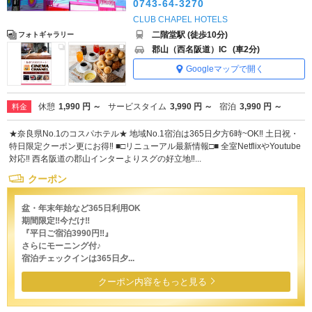
0743-64-3270
CLUB CHAPEL HOTELS
二階堂駅 (徒歩10分)
フォトギャラリー
郡山（西名阪道）IC
(車2分)
Googleマップで開く
休憩
1,990 円 ～
サービスタイム
3,990 円 ～
宿泊
3,990 円 ～
料金
★奈良県No.1のコスパホテル★ 地域No.1宿泊は365日夕方6時~OK‼ 土日祝・
特日限定クーポン更にお得‼ ■□リニューアル最新情報□■ 全室NetflixやYoutube
対応‼ 西名阪道の郡山インターよりスグの好立地‼...
クーポン
盆・年末年始など365日利用OK
期間限定‼今だけ‼
『平日ご宿泊3990円‼』
さらにモーニング付♪
宿泊チェックインは365日夕...
クーポン内容をもっと見る