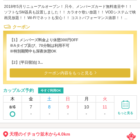
2018年5月リニューアルオープン！ 只今、メンバーズカード無料進呈中！！
ソフトなSM器具も設置しました！！ カラオケ歌い放題！！ VODシステムで映
画見放題！！ Wi-Fiでネットも安心！！ コストパフォーマンス抜群！！ ...
クーポン
【1】メンバーズ料金より休憩300円OFF
※Aタイプ及び、70分制は利用不可
※特別期間中も深夜休憩OK
【2】[平日宿泊] 3...
クーポン内容をもっと見る
カップルズ予約
今すぐ利用OK
木
金
土
日
月
火
6
7
8
9
10
11
8/
-
-
-
-
-
もっと見る
天理のイチョウ並木から4.0km