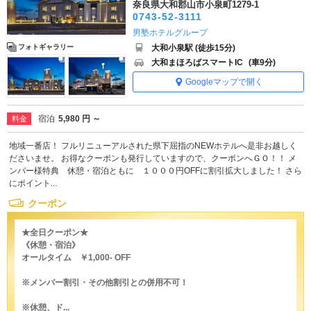
奈良県大和郡山市小泉町1279-1
0743-52-3111
男塾ホテルグループ
大和小泉駅 (徒歩15分)
フォトギャラリー
大和まほろばスマートIC
(車9分)
Googleマップで開く
宿泊
5,980 円 ～
料金
地域一番店！ フルリニューアルされた県下屈指のNEWホテルへ是非お越しく
ださいませ。 お得なクーポンも発行していますので、クーポンへＧＯ！！ メ
ンバー様特典 休憩・宿泊ともに １０００円OFFに割引拡大しました！ さら
にポイント...
クーポン
★全日クーポン★
《休憩・宿泊》
オールタイム ￥1,000- OFF
※メンバー割引・その他割引との併用不可！
※休憩、ド...