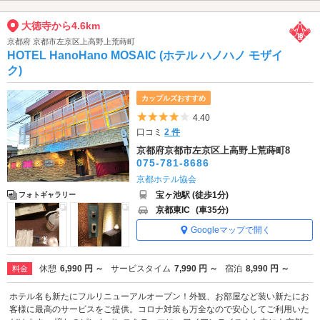
大徳寺から4.6km
京都府 京都市左京区上高野上荒蒔町
HOTEL HanoHano MOSAIC (ホテル ハノハノ モザイ
ク)
カップルズおすすめ
5つ星のうち4
4.40
口コミ
2 件
京都府京都市左京区上高野上荒蒔町8
075-781-8686
京都ホテル協会
宝ヶ池駅 (徒歩1分)
フォトギャラリー
京都東IC
(車35分)
Googleマップで開く
休憩
6,990 円 ～
サービスタイム
7,990 円 ～
宿泊
8,990 円 ～
料金
ホテル名も新たにフルリニューアルオープン！外観、お部屋など装い新たにお
客様に最高のサービスをご提供。コロナ対策も万全なので安心してご利用いた