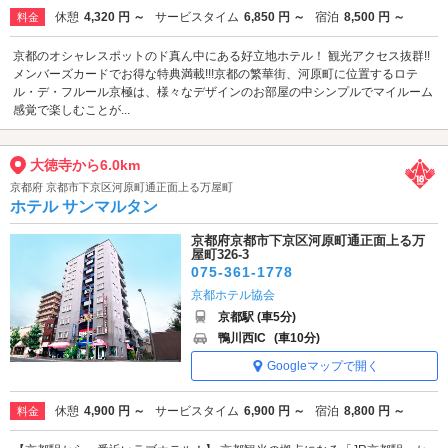
休憩
4,320 円 ～
サービスタイム
6,850 円 ～
宿泊
8,500 円 ～
料金
京都のオシャレスポットのド真ん中にある好立地ホテル！ 観光アクセス抜群!!
メンバーズカードでお得な特典満載!!!京都の繁華街、河原町に位置するロテ
ル・デ・フルール京極は、様々なデザインのお部屋の中シンプルでマイルーム
感覚で楽しむことが...
大徳寺から6.0km
京都府 京都市下京区河原町通正面上る万屋町
ホテル サンマルタン
京都府京都市下京区河原町通正面上る万
屋町326-3
075-361-1778
京都ホテル協会
京都駅 (車5分)
鴨川西IC
(車10分)
Googleマップで開く
休憩
4,900 円 ～
サービスタイム
6,900 円 ～
宿泊
8,800 円 ～
料金