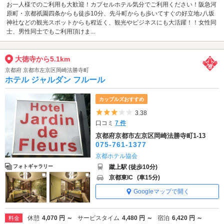
お一人様でのご利用も大歓迎！カプセルホテル気分でご利用ください！阪急河
原町・京都祇園四条からも徒歩10分、先斗町からも歩いてすぐの好立地♪八坂
神社などの観光スポットからも程近く、観光やビジネスにも大活躍！！女性同
士、男性同士でもご利用頂けま...
大徳寺から5.1km
京都府 京都市左京区岡崎法勝寺町
ホテル ジャルダン フルール
カップルズおすすめ
5つ星のうち3
3.38
口コミ
7 件
京都府京都市左京区岡崎法勝寺町1-13
075-761-1377
京都ホテル協会
蹴上駅 (徒歩10分)
フォトギャラリー
京都東IC
(車15分)
Googleマップで開く
休憩
4,070 円 ～
サービスタイム
4,480 円 ～
宿泊
6,420 円 ～
料金