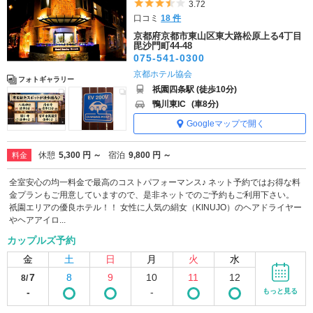
5つ星のうち3.5
3.72
口コミ
18 件
京都府京都市東山区東大路松原上る4丁目
毘沙門町44-48
075-541-0300
京都ホテル協会
フォトギャラリー
祇園四条駅 (徒歩10分)
鴨川東IC
(車8分)
Googleマップで開く
休憩
5,300 円 ～
宿泊
9,800 円 ～
料金
全室安心の均一料金で最高のコストパフォーマンス♪ ネット予約ではお得な料
金プランもご用意していますので、是非ネットでのご予約もご利用下さい。
祇園エリアの優良ホテル！！ 女性に人気の絹女（KINUJO）のヘアドライヤー
やヘアアイロ...
カップルズ予約
金
土
日
月
火
水
7
8
9
10
11
12
8/
-
-
もっと見る