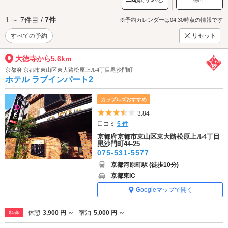
1 ～ 7件目 /
7件
※予約カレンダーは04:30時点の情報です
すべての予約
リセット
大徳寺から5.6km
京都府 京都市東山区東大路松原上ル4丁目毘沙門町
ホテル ラブインパート2
カップルズおすすめ
5つ星のうち3.5
3.84
口コミ
5 件
京都府京都市東山区東大路松原上ル4丁目
毘沙門町44-25
075-531-5577
京都河原町駅 (徒歩10分)
京都東IC
Googleマップで開く
休憩
3,900 円 ～
宿泊
5,000 円 ～
料金