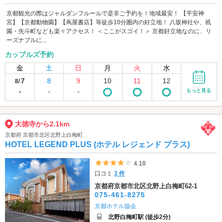
京都観光の際はジャルダンフルールで是非ご予約を！地域最安！ 【平安神
宮】【京都動物園】【蔦屋書店】等徒歩10分圏内の好立地！ 八坂神社や、祇
園・先斗町なども楽々アクセス！ ＜ここがスゴイ！＞ 京都好立地なのに、リ
ーズナブルに...
カップルズ予約
金
土
日
月
火
水
7
8
9
10
11
12
8/
-
-
-
もっと見る
大徳寺から2.1km
京都府 京都市北区北野上白梅町
HOTEL LEGEND PLUS (ホテル レジェンド プラス)
5つ星のうち4
4.18
口コミ
3 件
京都府京都市北区北野上白梅町62-1
075-461-8275
京都ホテル協会
北野白梅町駅 (徒歩2分)