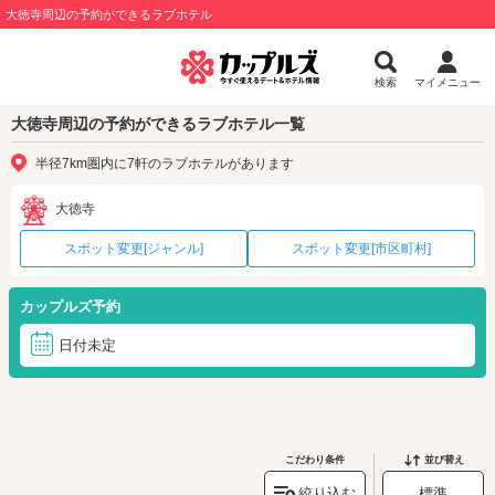
大徳寺周辺の予約ができるラブホテル
検索
マイメニュー
大徳寺周辺の予約ができるラブホテル一覧
半径7km圏内に7軒のラブホテルがあります
大徳寺
スポット変更[ジャンル]
スポット変更[市区町村]
カップルズ予約
日付未定
こだわり条件
並び替え
絞り込む
標準