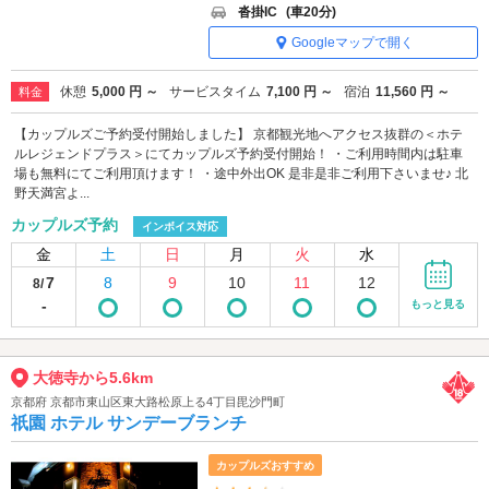
沓掛IC
(車20分)
Googleマップで開く
休憩
5,000 円 ～
サービスタイム
7,100 円 ～
宿泊
11,560 円 ～
料金
【カップルズご予約受付開始しました】 京都観光地へアクセス抜群の＜ホテ
ルレジェンドプラス＞にてカップルズ予約受付開始！ ・ご利用時間内は駐車
場も無料にてご利用頂けます！ ・途中外出OK 是非是非ご利用下さいませ♪ 北
野天満宮よ...
カップルズ予約
インボイス対応
金
土
日
月
火
水
7
8
9
10
11
12
8/
-
もっと見る
大徳寺から5.6km
京都府 京都市東山区東大路松原上る4丁目毘沙門町
祇園 ホテル サンデーブランチ
カップルズおすすめ