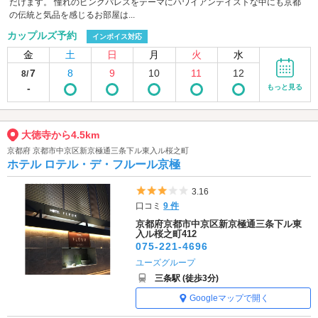
だけます。 憧れのピンクパレスをテーマにハワイアンテイストな中にも京都
の伝統と気品を感じるお部屋は...
カップルズ予約
インボイス対応
金
土
日
月
火
水
7
8
9
10
11
12
8/
-
もっと見る
大徳寺から4.5km
京都府 京都市中京区新京極通三条下ル東入ル桜之町
ホテル ロテル・デ・フルール京極
5つ星のうち3
3.16
口コミ
9 件
京都府京都市中京区新京極通三条下ル東
入ル桜之町412
075-221-4696
ユーズグループ
三条駅 (徒歩3分)
Googleマップで開く