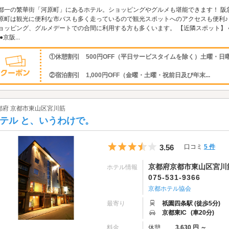
都一の繁華街「河原町」にあるホテル。ショッピングやグルメも堪能できます！ 阪
原町は観光に便利な市バスも多く走っているので観光スポットへのアクセスも便利♪
ョッピング、グルメデートでの合間に利用する方も多くいます。 【近隣スポット】 ●
●京阪...
①休憩割引 500円OFF（平日サービスタイムを除く）土曜・日
②宿泊割引 1,000円OFF（金曜・土曜・祝前日及び年末...
都府 京都市東山区宮川筋
テル と、いうわけで。
5つ星のうち3.5
3.56
口コミ
5 件
京都府京都市東山区宮川筋2
ホテル情報
075-531-9366
京都ホテル協会
最寄り
祇園四条駅 (徒歩5分)
京都東IC
(車20分)
料金
休憩
3,630 円 ～