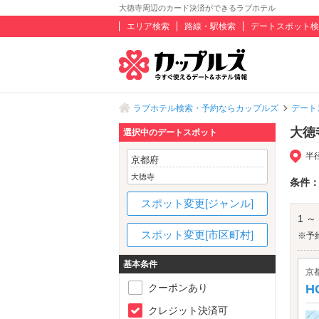
大徳寺周辺のカード決済ができるラブホテル
エリア検索
路線・駅検索
デートスポット検
ラブホテル検索・予約ならカップルズ
デート
大徳
選択中のデートスポット
半
京都府
大徳寺
条件
スポット変更[ジャンル]
1 ～
スポット変更[市区町村]
※予
基本条件
京
クーポンあり
H
クレジット決済可