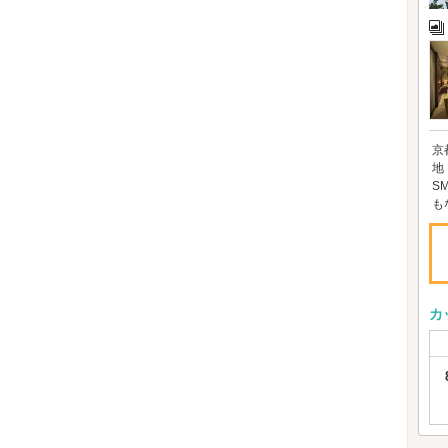
京
地
S
も
カ