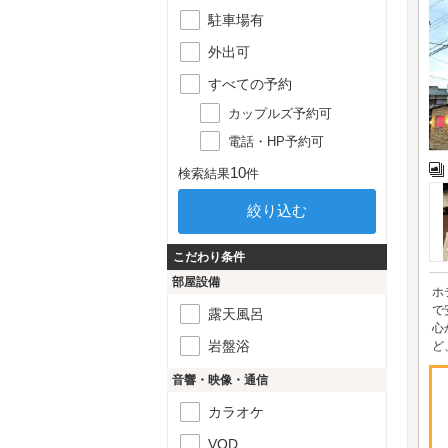
駐車場有
外出可
すべての予約
カップルズ予約可
電話・HP予約可
10
検索結果
件
こだわり条件
部屋設備
ホ
で
露天風呂
心
岩盤浴
ど
音響・映像・通信
カラオケ
VOD