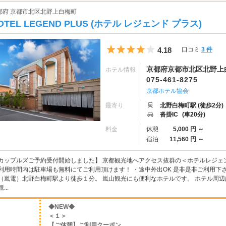
都府 京都市北区北野上白梅町
OTEL LEGEND PLUS (ホテル レジェンド プラス)
5つ星のうち4
4.18
口コミ
3 件
京都府京都市北区北野上白
ホテル情報
075-461-8275
京都ホテル協会
最寄り
北野白梅町駅 (徒歩2分)
沓掛IC
(車20分)
料金
休憩
5,000 円 ～
宿泊
11,560 円 ～
カップルズご予約受付開始しました】 京都観光地へアクセス抜群の＜ホテルレジェ
利用時間内は駐車場も無料にてご利用頂けます！ ・途中外出OK 是非是非ご利用下さ
（嵐電）北野白梅町駅より徒歩１分。 嵐山観光にも便利なホテルです。 ホテル周辺
...
◆NEW◆
＜１＞
【ご休憩】ご利用クーポン