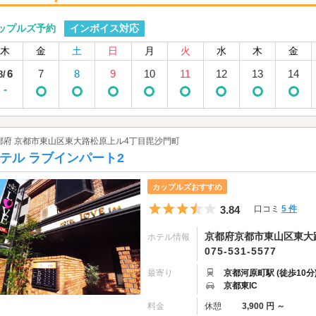
インボイス対応
ップルズ予約
木
金
土
日
月
火
水
木
金
6
7
8
9
10
11
12
13
14
8/
-
都府 京都市東山区東大路松原上ル4丁目毘沙門町
テル ラブインパート2
カップルズおすすめ
5つ星のうち3.5
3.84
口コミ
5 件
京都府京都市東山区東大路
ホテル情報
075-531-5577
最寄り
京都河原町駅 (徒歩10分
京都東IC
料金
休憩
3,900 円 ～