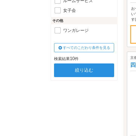
ルームサービス
お
女子会
い
す(
その他
ワンガレージ
すべてのこだわり条件を見る
京
10
検索結果
件
四