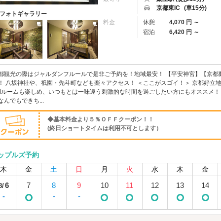
京都東IC
(車15分)
フォトギャラリー
料金
休憩
4,070 円 ～
宿泊
6,420 円 ～
都観光の際はジャルダンフルールで是非ご予約を！地域最安！ 【平安神宮】【京都
！ 八坂神社や、祇園・先斗町なども楽々アクセス！ ＜ここがスゴイ！＞ 京都好立
Mルームも楽しめ、いつもとは一味違う刺激的な時間を過ごしたい方にもオススメ！
なんでもできち...
◆基本料金より５％ＯＦＦクーポン！！
(終日ショートタイムは利用不可とします）
ップルズ予約
木
金
土
日
月
火
水
木
金
6
7
8
9
10
11
12
13
14
8/
-
-
-