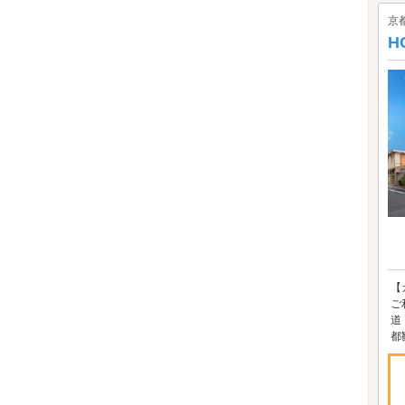
京
H
【
ご
道
都観