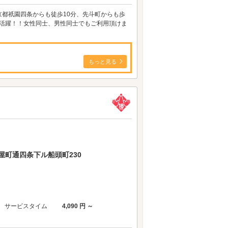
都祇園四条からも徒歩10分、先斗町からも歩
大活躍！！女性同士、男性同士でもご利用頂けま
もっと見る
屋町通四条下ル船頭町230
サービスタイム
4,090 円 ～