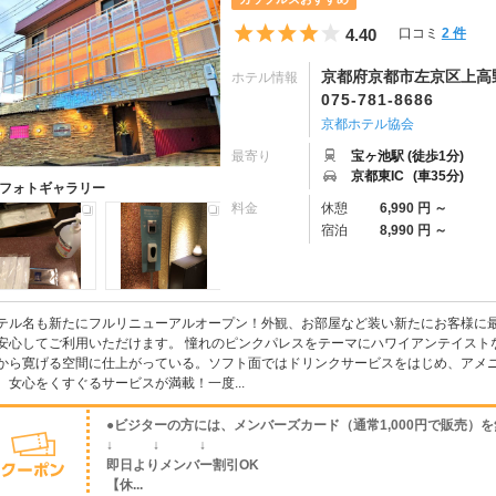
5つ星のうち4
4.40
口コミ
2 件
京都府京都市左京区上高
ホテル情報
075-781-8686
京都ホテル協会
最寄り
宝ヶ池駅 (徒歩1分)
京都東IC
(車35分)
フォトギャラリー
料金
休憩
6,990 円 ～
宿泊
8,990 円 ～
テル名も新たにフルリニューアルオープン！外観、お部屋など装い新たにお客様に
安心してご利用いただけます。 憧れのピンクパレスをテーマにハワイアンテイスト
から寛げる空間に仕上がっている。ソフト面ではドリンクサービスをはじめ、アメ
、女心をくすぐるサービスが満載！一度...
●ビジターの方には、メンバーズカード（通常1,000円で販売）
↓ ↓ ↓
即日よりメンバー割引OK
【休...