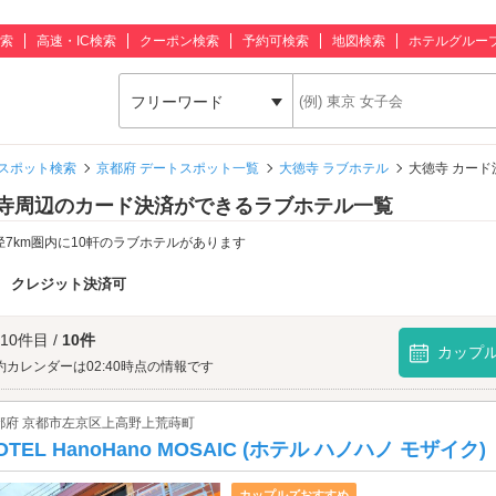
索
高速・IC検索
クーポン検索
予約可検索
地図検索
ホテルグルー
フリーワード
スポット検索
京都府 デートスポット一覧
大徳寺 ラブホテル
大徳寺 カー
寺周辺のカード決済ができるラブホテル一覧
径7km圏内に10軒のラブホテルがあります
：
クレジット決済可
 10件目 /
10件
カップ
約カレンダーは02:40時点の情報です
都府 京都市左京区上高野上荒蒔町
OTEL HanoHano MOSAIC (ホテル ハノハノ モザイク)
カップルズおすすめ