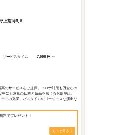
野上荒蒔町8
サービスタイム
7,990 円 ～
最高のサービスをご提供。コロナ対策も万全なの
な中にも京都の伝統と気品を感じるお部屋は、
ニティの充実、バスタイムのゴージャスな演出な
を無料でプレゼント！
もっと見る