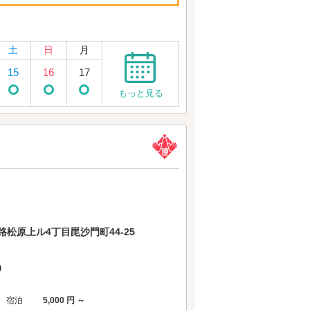
土
日
月
15
16
17
もっと見る
松原上ル4丁目毘沙門町44-25
)
宿泊
5,000 円 ～