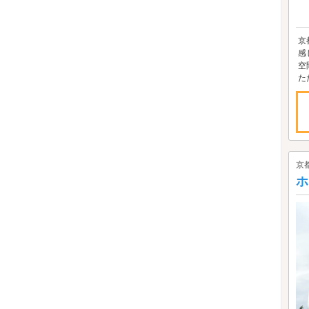
京
感
空
た
京
ホ