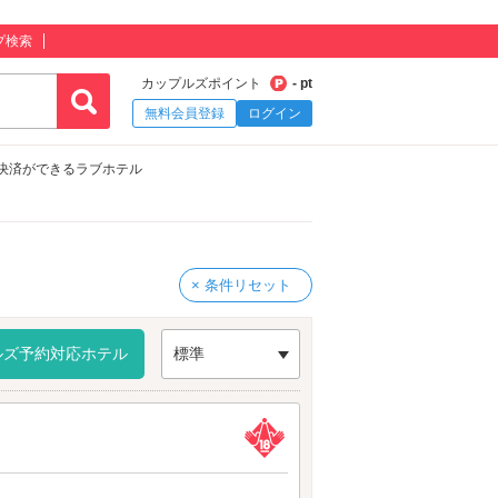
プ検索
カップルズポイント
- pt
無料会員登録
ログイン
ド決済ができるラブホテル
× 条件リセット
ルズ予約対応ホテル
標準