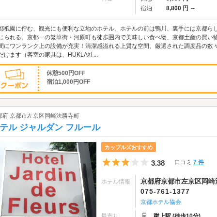
宿泊
8,800 円 ～
都祇園に佇む、観光にも便利な立地のホテル。ホテルの前は鴨川、裏手には京都ら
じられる。京都一の繁華街・河原町も徒歩圏内で美味しい食べ物、京都土産の買い物
間にワンランク上の設備が充実！清潔感溢れる上質な空間、厳選された調度品の数
だけます（客室の家具は、HUKLA社...
休憩500円OFF
宿泊1,000円OFF
都府 京都市左京区岡崎法勝寺町
テル ジャルダン フルール
カップルズおすすめ
5つ星のうち3
3.38
口コミ
7 件
京都府京都市左京区岡崎法
ホテル情報
075-761-1377
京都ホテル協会
最寄り
蹴上駅 (徒歩10分)