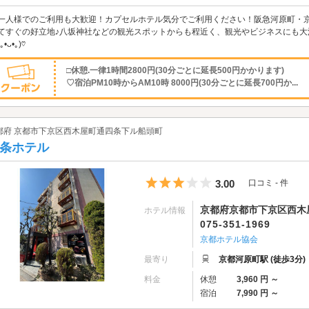
一人様でのご利用も大歓迎！カプセルホテル気分でご利用ください！阪急河原町・京
てすぐの好立地♪八坂神社などの観光スポットからも程近く、観光やビジネスにも
｡•ᴗ•｡)♡
□休憩.一律1時間2800円(30分ごとに延長500円かかります)
♡宿泊PM10時からAM10時 8000円(30分ごとに延長700円か...
都府 京都市下京区西木屋町通四条下ル船頭町
条ホテル
5つ星のうち3
3.00
口コミ - 件
京都府京都市下京区西木
ホテル情報
075-351-1969
京都ホテル協会
最寄り
京都河原町駅 (徒歩3分)
料金
休憩
3,960 円 ～
宿泊
7,990 円 ～