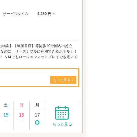
サービスタイム
4,480 円 ～
動物園】【蔦屋書店】等徒歩10分圏内の好立
地なのに、リーズナブルに利用できるホテル！！
！ ＳＭでもローションマットプレイでも電マで
もっと見る
土
日
月
15
16
17
-
-
もっと見る