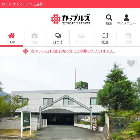
ホテル ナトゥーア / 安芸郡
検索
マイメニュー
TOP
写真
口コミ
クーポン
地図
予約
当ホテルは18歳未満の方はご利用いただけません。