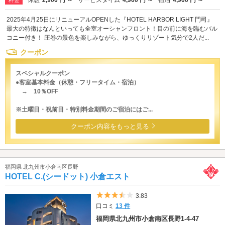
2025年4月25日にリニューアルOPENした『HOTEL HARBOR LIGHT 門司』
最大の特徴はなんといっても全室オーシャンフロント！目の前に海を臨むバル
コニー付き！ 圧巻の景色を楽しみながら、ゆっくりリゾート気分で2人だ...
クーポン
スペシャルクーポン
●客室基本料金（休憩・フリータイム・宿泊）
→ 10％OFF
※土曜日・祝前日・特別料金期間のご宿泊にはご...
クーポン内容をもっと見る
福岡県 北九州市小倉南区長野
HOTEL C.(シードット) 小倉エスト
5つ星のうち3.5
3.83
口コミ
13 件
福岡県北九州市小倉南区長野1-4-47