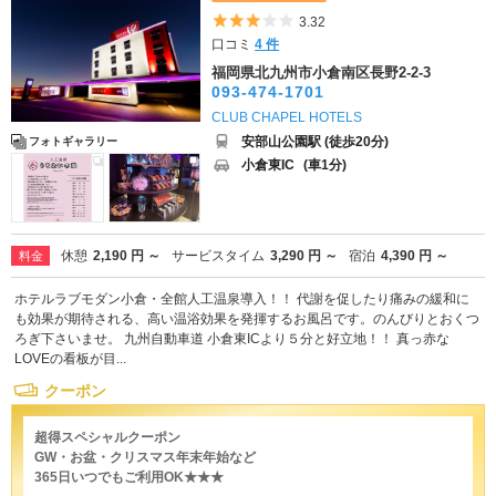
5つ星のうち3
3.32
口コミ
4 件
福岡県北九州市小倉南区長野2-2-3
093-474-1701
CLUB CHAPEL HOTELS
安部山公園駅 (徒歩20分)
フォトギャラリー
小倉東IC
(車1分)
休憩
2,190 円 ～
サービスタイム
3,290 円 ～
宿泊
4,390 円 ～
料金
ホテルラブモダン小倉・全館人工温泉導入！！ 代謝を促したり痛みの緩和に
も効果が期待される、高い温浴効果を発揮するお風呂です。のんびりとおくつ
ろぎ下さいませ。 九州自動車道 小倉東ICより５分と好立地！！ 真っ赤な
LOVEの看板が目...
クーポン
超得スペシャルクーポン
GW・お盆・クリスマス年末年始など
365日いつでもご利用OK★★★