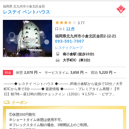
福岡県 北九州市小倉北区金田
レステイ ペントハウス
5つ星のうち3.5
3.77
口コミ
13 件
福岡県北九州市小倉北区金田2-12-21
093-591-7007
レステイグループ
南小倉駅 (徒歩10分)
大手町IC
(車3分)
休憩
2,070 円 ～
サービスタイム
3,650 円 ～
宿泊
5,220 円 ～
料金
―――◆ レステイ ペントハウス ◆――― JR南小倉駅から徒歩で10分／大手
町ICから車で3分 ―――◆ 最新情報 ◆――― ・プレミアタイム再開！【平
日】朝7時～昼12時の間のチェックイン（120分）￥1,570～ ・ピザフ...
クーポン
①休憩300円割引
※ショートタイム休憩は使用不可。
※フレックスタイム制の場合、3時間以上のご利用。