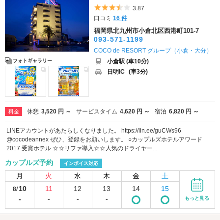
5つ星のうち3.5
3.87
口コミ
16 件
福岡県北九州市小倉北区西港町101-7
093-571-1199
COCO de RESORT グループ（小倉・大分）
小倉駅 (車10分)
フォトギャラリー
日明IC
(車3分)
休憩
3,520 円 ～
サービスタイム
4,620 円 ～
宿泊
6,820 円 ～
料金
LINEアカウントがあたらしくなりました。 https://lin.ee/guCWs96
@cocodeannex ぜひ、登録をお願いします。 ○カップルズホテルアワード
2017 受賞ホテル ☆☆リファ導入☆☆人気のドライヤー...
カップルズ予約
インボイス対応
月
火
水
木
金
土
10
11
12
13
14
15
8/
-
-
-
-
もっと見る