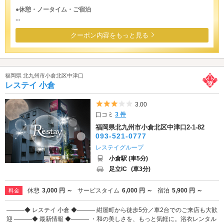
●休憩・ノータイム・ご宿泊
...
クーポン内容をもっと見る
福岡県 北九州市小倉北区中津口
レステイ 小倉
5つ星のうち3
3.00
口コミ
3 件
福岡県北九州市小倉北区中津口2-1-82
093-521-0777
レステイグループ
小倉駅 (車5分)
足立IC
(車3分)
休憩
3,000 円 ～
サービスタイム
6,000 円 ～
宿泊
5,900 円 ～
料金
―――◆ レステイ 小倉 ◆――― 紺屋町から徒歩5分／車2台でのご来店も大歓
迎 ―――◆ 最新情報 ◆――― ・和の美しさを、もっと気軽に。浴衣レンタル