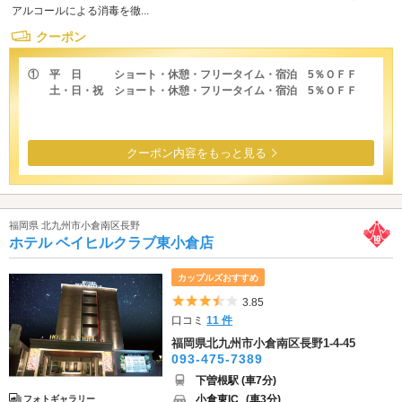
アルコールによる消毒を徹...
クーポン
① 平 日 ショート・休憩・フリータイム・宿泊 5％ＯＦＦ
土・日・祝 ショート・休憩・フリータイム・宿泊 5％ＯＦＦ
クーポン内容をもっと見る
福岡県 北九州市小倉南区長野
ホテル ベイヒルクラブ東小倉店
カップルズおすすめ
5つ星のうち3.5
3.85
口コミ
11 件
福岡県北九州市小倉南区長野1-4-45
093-475-7389
下曽根駅 (車7分)
小倉東IC
(車3分)
フォトギャラリー