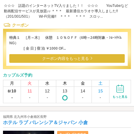
☆☆☆ 話題のインターネットTV入りました！！ ☆☆☆ YouTubeなど
動画配信サービスが見放題♪♪ ＊＊＊ 最新通信カラオケ導入しました!!
（201/301/501） Wi-Fi完備!! ＊＊＊ ＊＊＊ スロッ...
クーポン
特典１ ［月～木］ 休憩 １０％ＯＦＦ（6時～24時対象・ｼｮｰﾄﾀｲﾑ
NG）
[ 全 日 ] 宿 泊 ￥1000 OF...
クーポン内容をもっと見る
カップルズ予約
月
火
水
木
金
土
10
11
12
13
14
15
8/
-
-
-
-
-
もっと見る
福岡県 北九州市小倉南区長野
ホテル ラブ バレンシア＆ジャパン 小倉