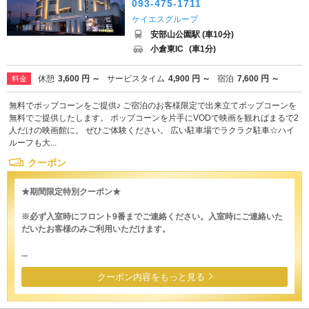
093-475-1711
ケイエスグループ
安部山公園駅 (車10分)
小倉東IC
(車1分)
休憩
3,600 円 ～
サービスタイム
4,900 円 ～
宿泊
7,600 円 ～
料金
無料でポップコーンをご提供♪ ご宿泊のお客様限定で出来立てポップコーンを
無料でご提供したします。 ポップコーンを片手にVODで映画を観ればまるで2
人だけの映画館に。 ぜひご体験ください。 広い駐車場でラクラク駐車☆ハイ
ルーフも大...
クーポン
★期間限定特別クーポン★
※必ず入室時にフロント9番までご連絡ください。入室時にご連絡いた
だいたお客様のみご利用いただけます。
...
クーポン内容をもっと見る