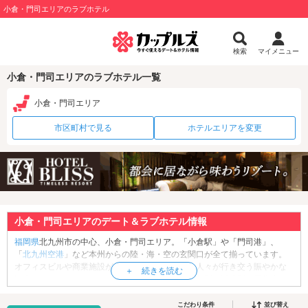
小倉・門司エリアのラブホテル
検索
マイメニュー
小倉・門司エリアのラブホテル一覧
小倉・門司エリア
市区町村で見る
ホテルエリアを変更
小倉・門司エリアのデート＆ラブホテル情報
福岡県
北九州市の中心、小倉・門司エリア。「小倉駅」や「門司港」、
「
北九州空港
」など本州からの陸・海・空の玄関口が全て揃っています。
オフィスビルや商業施設が立ち並び、日夜多くの人々が行き交う賑やかな
観光・デートスポットです。小倉駅の周辺には店舗型・派遣型の風俗店
や、キャバクラ、ガールズバーが連なる歓楽街も。地元の北九弁(きたきゅ
うべん)がかわいいご当地キャストにときめいちゃいそうですね。そんな小
こだわり条件
並び替え