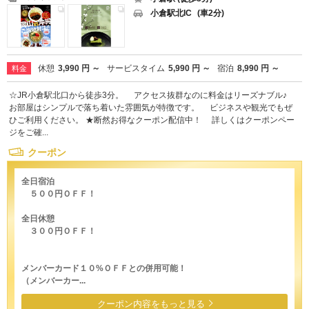
小倉駅北IC
(車2分)
休憩
3,990 円 ～
サービスタイム
5,990 円 ～
宿泊
8,990 円 ～
料金
☆JR小倉駅北口から徒歩3分。 アクセス抜群なのに料金はリーズナブル♪
お部屋はシンプルで落ち着いた雰囲気が特徴です。 ビジネスや観光でもぜ
ひご利用ください。 ★断然お得なクーポン配信中！ 詳しくはクーポンペー
ジをご確...
クーポン
全日宿泊
５００円ＯＦＦ！
全日休憩
３００円ＯＦＦ！
メンバーカード１０%ＯＦＦとの併用可能！
（メンバーカー...
クーポン内容をもっと見る