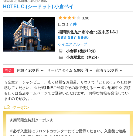
福岡県 北九州市小倉北区末広
HOTEL C.(シードット) 小倉ベイ
5つ星のうち3.5
3.96
口コミ
7 件
福岡県北九州市小倉北区末広1-6-1
093-967-8860
ケイエスグループ
小倉駅 (徒歩10分)
小倉駅北IC
(車2分)
休憩
4,900 円 ～
サービスタイム
5,900 円 ～
宿泊
8,500 円 ～
料金
☆全室オーシャンビュー、広く綺麗なお風呂、サウナで『ととのう』をぜひ体
感してください。 ☆公式LINEご登録でその場で使えるクーポン配布中☆ 店頭
もしくは当店ホームページでご登録いただけます。 お得な情報も発信してい
ますのでぜひお...
クーポン
★期間限定特別クーポン★
※必ず入室前にフロントカウンターにてご提示ください。入室後ご連絡