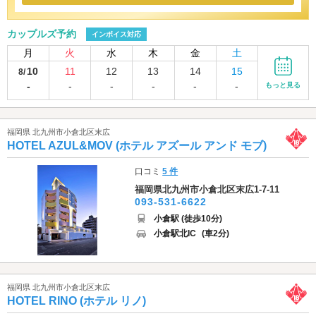
カップルズ予約
インボイス対応
月
火
水
木
金
土
10
11
12
13
14
15
8/
-
-
-
-
-
-
もっと見る
福岡県 北九州市小倉北区末広
HOTEL AZUL&MOV (ホテル アズール アンド モブ)
口コミ
5 件
福岡県北九州市小倉北区末広1-7-11
093-531-6622
小倉駅 (徒歩10分)
小倉駅北IC
(車2分)
福岡県 北九州市小倉北区末広
HOTEL RINO (ホテル リノ)