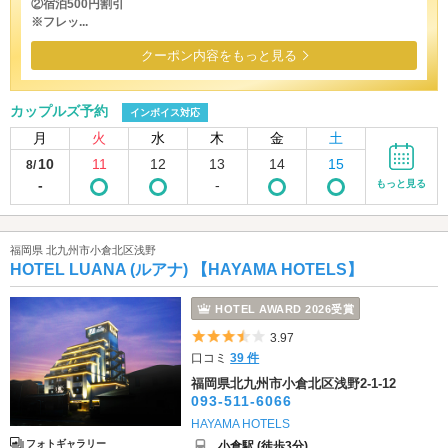
②宿泊500円割引
※フレッ...
クーポン内容をもっと見る
カップルズ予約
インボイス対応
月
火
水
木
金
土
10
11
12
13
14
15
8/
-
-
もっと見る
福岡県 北九州市小倉北区浅野
HOTEL LUANA (ルアナ) 【HAYAMA HOTELS】
HOTEL AWARD 2026受賞
5つ星のうち3.5
3.97
口コミ
39 件
福岡県北九州市小倉北区浅野2-1-12
093-511-6066
HAYAMA HOTELS
フォトギャラリー
小倉駅 (徒歩3分)