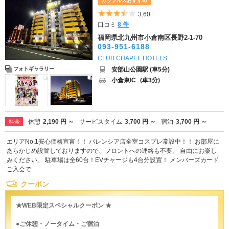
カップルズおすすめ
5つ星のうち3.5
3.60
口コミ
8 件
福岡県北九州市小倉南区長野2-1-70
093-951-6188
CLUB CHAPEL HOTELS
安部山公園駅 (車5分)
フォトギャラリー
小倉東IC
(車3分)
休憩
2,190 円 ～
サービスタイム
3,700 円 ～
宿泊
3,700 円 ～
料金
エリアNo.1安心価格宣言！！ バレンシア店全室コスプレ常設中！！ お部屋に
あらかじめ設置しておりますので、フロントへの連絡も不要。 自由にお楽し
みください。 駐車場は全60台！EVチャージも4台分設置！ メンバーズカード
ご入会で...
クーポン
★WEB限定スペシャルクーポン ★
●ご休憩・ノータイム・ご宿泊