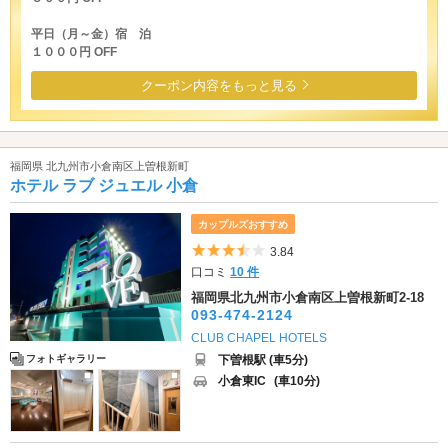
平日（月～金）宿 泊
１０００円 OFF
クーポン内容をもっと見る
福岡県 北九州市小倉南区上曽根新町
ホテル ラブ ジュエル 小倉
カップルズおすすめ
5つ星のうち3.5
3.84
口コミ
10 件
福岡県北九州市小倉南区上曽根新町2-18
093-474-2124
CLUB CHAPEL HOTELS
下曽根駅 (車5分)
フォトギャラリー
小倉東IC
(車10分)