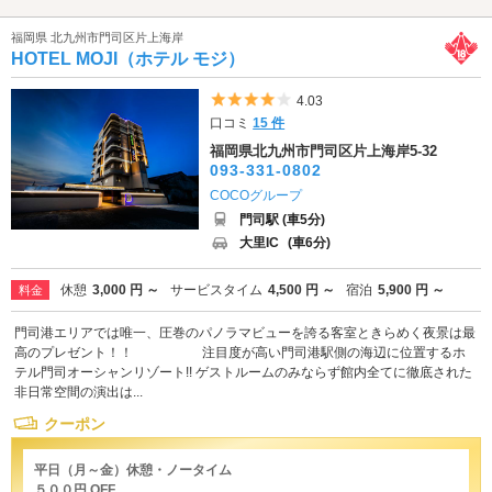
福岡県 北九州市門司区片上海岸
HOTEL MOJI（ホテル モジ）
5つ星のうち4
4.03
口コミ
15 件
福岡県北九州市門司区片上海岸5-32
093-331-0802
COCOグループ
門司駅 (車5分)
大里IC
(車6分)
休憩
3,000 円 ～
サービスタイム
4,500 円 ～
宿泊
5,900 円 ～
料金
門司港エリアでは唯一、圧巻のパノラマビューを誇る客室ときらめく夜景は最
高のプレゼント！！ 注目度が高い門司港駅側の海辺に位置するホ
テル門司オーシャンリゾート!! ゲストルームのみならず館内全てに徹底された
非日常空間の演出は...
クーポン
平日（月～金）休憩・ノータイム
５００円 OFF