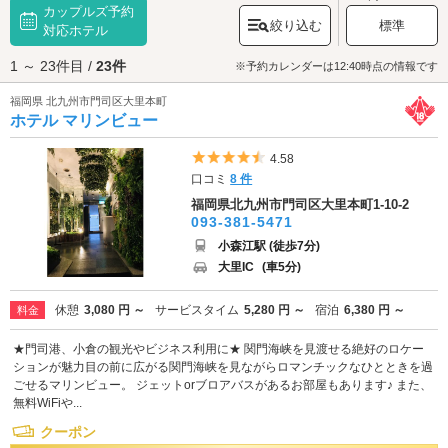
カップルズ予約
倉・門司エリアでファッションもグルメも楽しめる場所ならばJR小倉駅ビ
絞り込む
標準
ルの「
対応ホテル
アミュプラザ小倉
」が代表的。もっとアミューズメントを楽しみた
いなら「
チャチャタウン小倉
」で映画や観覧車を楽しむのもいいでしょ
1 ～ 23件目 /
23件
う。そして定番だけど欠かせないのが細川忠興公が7年かけて築城した「
小
※予約カレンダーは12:40時点の情報です
倉城
」。城下町の体験コーナー、小倉城シアターで歴史を学んだ後は、
福岡県 北九州市門司区大里本町
「しろテラス」でお土産も買えます。たっぷりデートを満喫したら、ラブ
ホテル マリンビュー
ホテルで2人だけの時間を過ごしたいですよね♪小倉・門司エリアのラブホ
テルは小倉駅、門司駅のほかJR日豊本線沿線に集積しています。デートス
ポットとして人気の高いエリアなのでホテルの予約をしておくことをおす
5つ星のうち4.5
4.58
すめします。空室が見つからず気まずい空気に…なんてことは絶対に避け
口コミ
8 件
たいですよね。カップルズ予約のできるホテルもたくさんあるのでさっそ
福岡県北九州市門司区大里本町1-10-2
くチェックしてみましょう。
093-381-5471
小森江駅 (徒歩7分)
大里IC
(車5分)
休憩
3,080 円 ～
サービスタイム
5,280 円 ～
宿泊
6,380 円 ～
料金
★門司港、小倉の観光やビジネス利用に★ 関門海峡を見渡せる絶好のロケー
ションが魅力目の前に広がる関門海峡を見ながらロマンチックなひとときを過
ごせるマリンビュー。 ジェットorブロアバスがあるお部屋もあります♪ また、
無料WiFiや...
クーポン