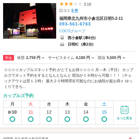
5つ星のうち3
3.16
口コミ
9 件
福岡県北九州市小倉北区日明5-2-11
093-561-6763
COCOグループ
西小倉駅 (車6分)
日明IC
(車2分)
休憩
2,750 円 ～
サービスタイム
4,180 円 ～
宿泊
5,500 円 ～
料金
☆☆☆☆カップルズネット予約 がとてもお得☆☆☆☆ 月～木（平日） カップ
ルズでネット予約をするとなんとなんと 宿泊が１６時から可能！！！（チェ
ックアウトは翌１２時） 最大２０時間滞在可能なのにお値段が超お得♬ ゆっ
くりできち...
カップルズ予約
月
火
水
木
金
土
10
11
12
13
14
15
8/
もっと見る
福岡県 北九州市小倉北区馬借