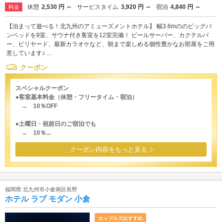
休憩
2,530 円 ～
サービスタイム
3,920 円 ～
宿泊
4,840 円 ～
料金
【泊まって遊べる！北九州のアミューズメントホテル】 幅3.6mののビッグバ
ンベッドを9室、サウナ付き客室を12室完備！ ビールサーバー、カクテルバ
ー、ビリヤード、最新カラオケなど、朝まで楽しめる個性豊かなお部屋をご用
意しています♪ ...
クーポン
スペシャルクーポン
●客室基本料金（休憩・フリータイム・宿泊）
→ 10％OFF
●土曜日・祝前日のご宿泊でも
→ 10％...
クーポン内容をもっと見る
福岡県 北九州市小倉南区長野
ホテル ラブ モダン 小倉
カップルズおすすめ