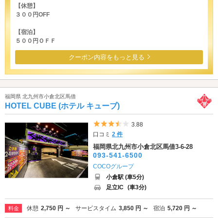
【休憩】
３００円OFF
【宿泊】
５００円ＯＦＦ
クーポン内容をもっと見る
福岡県 北九州市小倉北区馬借
HOTEL CUBE (ホテル キューブ)
5つ星のうち3.5
3.88
口コミ
2 件
福岡県北九州市小倉北区馬借3-6-28
093-541-6500
COCOグループ
小倉駅 (車5分)
足立IC
(車3分)
休憩
2,750 円 ～
サービスタイム
3,850 円 ～
宿泊
5,720 円 ～
料金