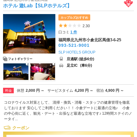
ホテル 遊Lab【SLPホテルズ】
カップルズおすすめ
5つ星のうち2
2.30
口コミ
1 件
福岡県北九州市小倉北区馬借3-6-25
093-521-9001
SLP HOTELS GROUP
旦過駅 (徒歩6分)
フォトギャラリー
足立IC
(車6分)
休憩
2,000 円 ～
サービスタイム
4,200 円 ～
宿泊
4,900 円 ～
料金
コロナウイルス対策として、 清掃・換気・消毒・スタッフの健康管理を徹底
しております 安心してご利用ください！！ 小倉デートに最適の立地♪ 小倉
の中心街に近く、観光・デート・出張など最適な立地です♪ 12時間ステイのノ
ータイ...
クーポン