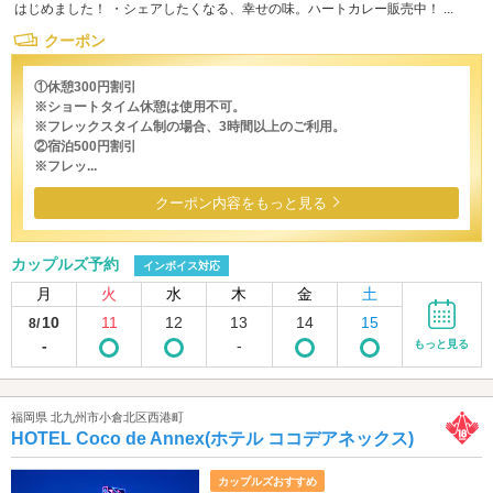
はじめました！ ・シェアしたくなる、幸せの味。ハートカレー販売中！ ...
クーポン
①休憩300円割引
※ショートタイム休憩は使用不可。
※フレックスタイム制の場合、3時間以上のご利用。
②宿泊500円割引
※フレッ...
クーポン内容をもっと見る
カップルズ予約
インボイス対応
月
火
水
木
金
土
10
11
12
13
14
15
8/
-
-
もっと見る
福岡県 北九州市小倉北区西港町
HOTEL Coco de Annex(ホテル ココデアネックス)
カップルズおすすめ