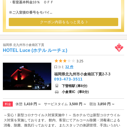
・客室基本料金10％ ＯＦＦ
※ご入室後ID番号をモバイ...
クーポン内容をもっと見る
福岡県 北九州市小倉南区下貫
HOTEL Luce (ホテル ルーチェ)
5つ星のうち3
3.25
口コミ
32 件
福岡県北九州市小倉南区下貫2-7-3
093-473-3511
下曽根駅 (車8分)
小倉東IC
(車8分)
休憩
1,410 円 ～
サービスタイム
3,500 円 ～
宿泊
3,850 円 ～
料金
～安心！新型コロナウイルス対策実施中！～ 当ホテルでは新型コロナウイル
ス対策を実施しております。 館内、客室にてアルコール除菌・消毒液による
消毒、除菌、換気行っております。 またスタッフの体調管理、手洗いうがい