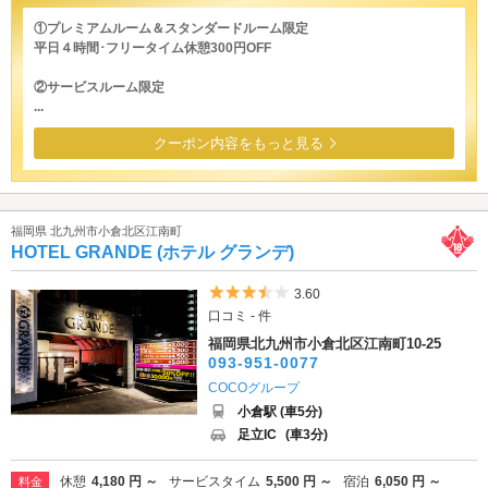
①プレミアムルーム＆スタンダードルーム限定
平日４時間･フリータイム休憩300円OFF
②サービスルーム限定
...
クーポン内容をもっと見る
福岡県 北九州市小倉北区江南町
HOTEL GRANDE (ホテル グランデ)
5つ星のうち3.5
3.60
口コミ - 件
福岡県北九州市小倉北区江南町10-25
093-951-0077
COCOグループ
小倉駅 (車5分)
足立IC
(車3分)
休憩
4,180 円 ～
サービスタイム
5,500 円 ～
宿泊
6,050 円 ～
料金