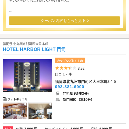
をいただいてもご利用いただけません。
...
クーポン内容をもっと見る
福岡県 北九州市門司区大里本町
HOTEL HARBOR LIGHT 門司
カップルズおすすめ
5つ星のうち3.5
3.92
口コミ - 件
福岡県北九州市門司区大里本町2-4-5
093-381-6000
門司駅 (徒歩3分)
新門司IC
(車10分)
フォトギャラリー
休憩
2,900 円 ～
サービスタイム
4,900 円 ～
宿泊
4,900 円 ～
料金