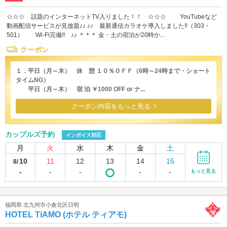
☆☆☆ 話題のインターネットTV入りました！！ ☆☆☆ YouTubeなど
動画配信サービスが見放題♪♪ ♪♪ 最新通信カラオケ導入しました!!（303・
501） Wi-Fi完備!! ♪♪ ＊＊＊ 金・土の宿泊が20時か...
クーポン
１．平日（月～木） 休 憩 １０％ＯＦＦ（6時～24時まで・ショート
タイムNG）
平日（月～木） 宿 泊 ￥1000 OFF or ナ...
クーポン内容をもっと見る
カップルズ予約
インボイス対応
月
火
水
木
金
土
10
11
12
13
14
15
8/
-
-
-
-
-
もっと見る
福岡県 北九州市小倉北区日明
HOTEL TiAMO (ホテル ティアモ)