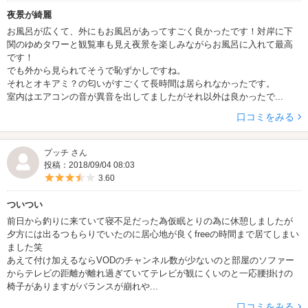
夜景が綺麗
お風呂が広くて、外にもお風呂があってすごく良かったです！対岸に下
関のゆめタワーと観覧車も見え夜景を楽しみながらお風呂に入れて最高
です！
でも外から見られてそうで恥ずかしですね。
それとオキアミ？の匂いがすごくて長時間は居られなかったです。
室内はエアコンの音が異音を出してましたがそれ以外は良かったで...
口コミをみる
プッチ さん
投稿：2018/09/04 08:03
5つ星のうち3.5
3.60
ついつい
前日から釣りに来ていて寝不足だった為仮眠とりの為に休憩しましたが
夕方には出るつもらりでいたのに居心地が良くfreeの時間まで居てしまい
ました笑
あえて付け加えるならVODのチャンネル数が少ないのと部屋のソファー
からテレビの距離が離れ過ぎていてテレビが観にくいのと一応腰掛けの
椅子がありますがバランスが崩れや...
口コミをみる