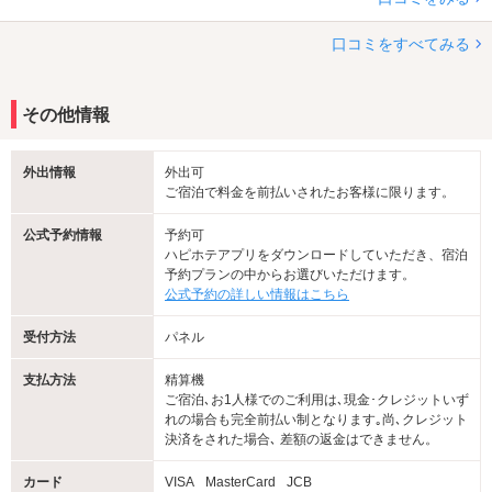
口コミをすべてみる
その他情報
外出情報
外出可
ご宿泊で料金を前払いされたお客様に限ります。
公式予約情報
予約可
ハピホテアプリをダウンロードしていただき、宿泊
予約プランの中からお選びいただけます。
公式予約の詳しい情報はこちら
受付方法
パネル
支払方法
精算機
ご宿泊､お1人様でのご利用は､現金･クレジットいず
れの場合も完全前払い制となります｡尚､クレジット
決済をされた場合､ 差額の返金はできません。
カード
VISA
MasterCard
JCB