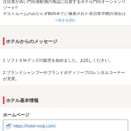
注目度が高い門司港駅側の海辺に位置するホテル門司オーシャンリ
ゾート!!
ゲストルームのみならず館内全てに徹底された非日常空間の演出は
圧巻！
+ 続きを読む
ゴージャスかつ高級感もあり、また斬新で独創的な室内デザインが
揃う全26室は、全室制覇したくなるほどにどれも魅力的☆
驚きや感動と共に2人の思い出に残るひと時になるでしょう。
ホテルからのメッセージ
館内全エリアでwifiが使用可能！
1 ソフトＳＭグッズの販売を始めました。お試しください。
2 ブランドシャンプーやブランドボディソープのレンタルコーナー
が充実。
ホテル基本情報
ホームページ
https://hotel-moji.com/