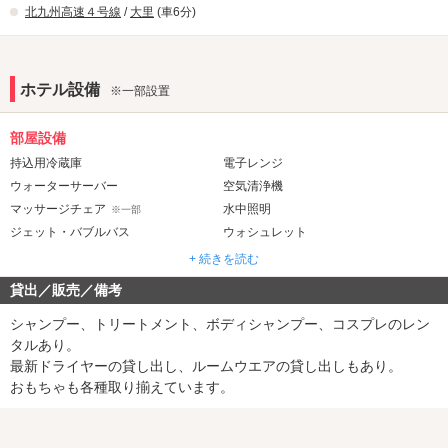
北九州高速４号線
/
大里
(車6分)
ホテル設備
※一部設置
部屋設備
持込用冷蔵庫
電子レンジ
ウォーターサーバー
空気清浄機
マッサージチェア
水中照明
※一部
ジェット・バブルバス
ウォシュレット
露天風呂
ミストサウナ
※一部
※一部
+ 続きを読む
貸出／販売／備考
音響・映像・通信
VOD
Wi-Fi
シャンプー、トリートメント、ボディシャンプー、コスプレのレン
Android充電器
iPhone充電器
タルあり。
最新ドライヤーの貸し出し、ルームウエアの貸し出しもあり。
アメニティ
おもちゃも各種取り揃えています。
セレクトシャンプー
ヘアアイロン
電気マッサージ器
コスプレ