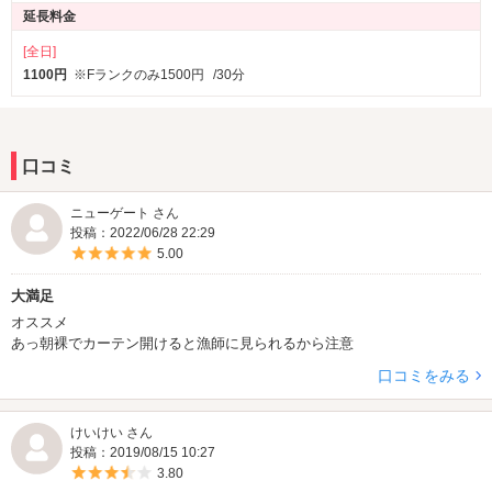
延長料金
[全日]
1100円
※Fランクのみ1500円
/30分
口コミ
ニューゲート さん
投稿：2022/06/28 22:29
5つ星のうち5
5.00
大満足
オススメ
あっ朝裸でカーテン開けると漁師に見られるから注意
口コミをみる
けいけい さん
投稿：2019/08/15 10:27
5つ星のうち3.5
3.80