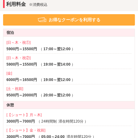
バスローブ
利用料金
※消費税込
部屋タイプ
お得なクーポンを利用する
テラス
禁煙ルーム
※一部
※一部
3名以上利用可
1名利用可
宿泊
サービス
[日～木・祝①]
ルームサービス
5900円～15500円
（
17:00～翌12:00
）
[日～木・祝②]
5900円～15500円
（
19:00～翌14:00
）
[金]
6000円～16500円
（
19:00～翌12:00
）
[土・祝前]
9500円～20000円
（
20:00～翌12:00
）
休憩
[【ショート】月～木]
3000円～7000円
（
24時間制
滞在時間120分
）
[【ショート】金・祝前]
3000円～7000円
（
05:00～24:00
滞在時間120分
）