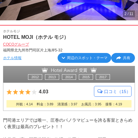
2
/
11
ホテルモジ
HOTEL MOJI（ホテル モジ）
COCOグループ
福岡県北九州市門司区片上海岸5-32
ホテル情報
周辺のスポット・テーマ
共有
2012
2013
2014
2015
2017
5つ星のうち4
4.03
口コミ（15）
外観：4.14
料金：3.89
清潔感：3.97
お風呂：3.95
接客：4.19
門司港エリアでは唯一、圧巻のパノラマビューを誇る客室ときらめ
く夜景は最高のプレゼント！！