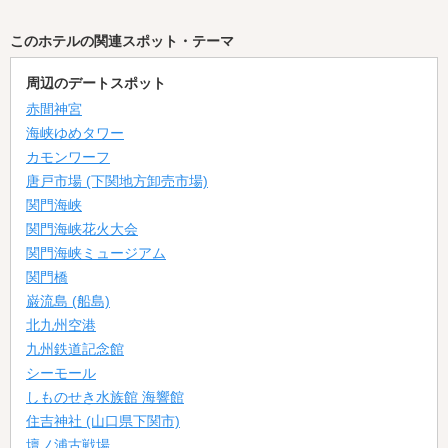
このホテルの関連スポット・テーマ
周辺のデートスポット
赤間神宮
海峡ゆめタワー
カモンワーフ
唐戸市場 (下関地方卸売市場)
関門海峡
関門海峡花火大会
関門海峡ミュージアム
関門橋
巌流島 (船島)
北九州空港
九州鉄道記念館
シーモール
しものせき水族館 海響館
住吉神社 (山口県下関市)
壇ノ浦古戦場