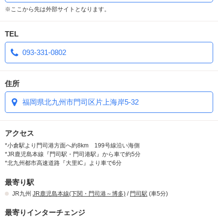
※ここから先は外部サイトとなります。
TEL
093-331-0802
住所
福岡県北九州市門司区片上海岸5-32
アクセス
*小倉駅より門司港方面へ約8km 199号線沿い海側
*JR鹿児島本線『門司駅・門司港駅』から車で約5分
*北九州都市高速道路『大里IC』より車で6分
最寄り駅
JR九州
JR鹿児島本線(下関・門司港～博多)
/
門司駅
(車5分)
最寄りインターチェンジ