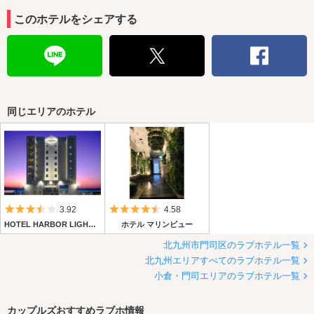
このホテルをシェアする
同じエリアのホテル
5つ星のうち3.5
5つ星のうち4.5
3.92
4.58
HOTEL HARBOR LIGHT 門司
ホテル マリンビュー
北九州市門司区のラブホテル一覧
北九州エリアすべてのラブホテル一覧
小倉・門司エリアのラブホテル一覧
カップルズおすすめラブホ情報