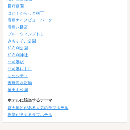
長府庭園
はい！からっと横丁
彦島ナイスビューパーク
彦島八幡宮
ブルーウィングもじ
みもすそ川公園
和布刈公園
和布刈神社
門司港駅
門司港レトロ
ゆめシティ
吉母海水浴場
竜王山公園
ホテルに該当するテーマ
露天風呂がある人気のラブホテル
夜景が見えるラブホテル