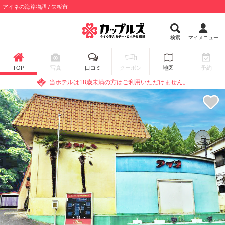
アイネの海岸物語 / 矢板市
検索
マイメニュー
TOP
写真
口コミ
クーポン
地図
予約
当ホテルは18歳未満の方はご利用いただけません。