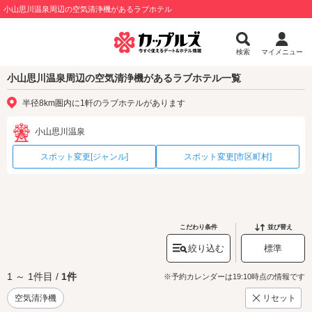
小山思川温泉周辺の空気清浄機があるラブホテル
検索
マイメニュー
小山思川温泉周辺の空気清浄機があるラブホテル一覧
半径8km圏内に1軒のラブホテルがあります
小山思川温泉
スポット変更[ジャンル]
スポット変更[市区町村]
こだわり条件
並び替え
絞り込む
標準
1 ～ 1件目 /
1件
※予約カレンダーは19:10時点の情報です
空気清浄機
リセット