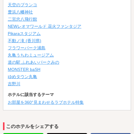
天空のブランコ
豊浜八幡神社
二宮忠八飛行館
NEWレオマワールド 花火ファンタジア
Pikaraスタジアム
不動ノ滝 (香川県)
フラワーパーク浦島
丸亀うちわミュージアム
道の駅 ふれあいパークみの
MONSTER baSH
ゆめタウン丸亀
吉野川
ホテルに該当するテーマ
お部屋を360°見まわせるラブホテル特集
このホテルをシェアする