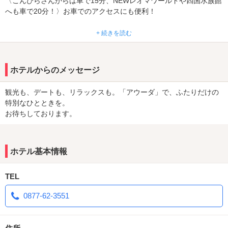
〈こんぴらさんからは車で15分、NEWレオマワールドや四国水族館
へも車で20分！〉お車でのアクセスにも便利！
心も体もリラックスできる充実の設備とともに、ゆったりとした時
+ 続きを読む
間を過ごしたいカップルにぴったりの空間です。
ドライブデートの締めくくりにも、観光拠点としても、香川旅行の
途中の休憩や宿泊にも、ぜひご利用ください。
ホテルからのメッセージ
観光も、デートも、リラックスも。「アウーダ」で、ふたりだけの
特別なひとときを。
お待ちしております。
ホテル基本情報
TEL
0877-62-3551