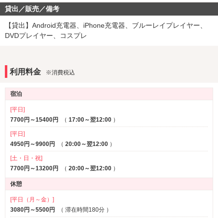
貸出／販売／備考
音響・映像・通信
VOD
Wi-Fi
※一部
【貸出】Android充電器、iPhone充電器、ブルーレイプレイヤー、
Android充電器
iPhone充電器
DVDプレイヤー、コスプレ
※一部
※一部
DVDプレーヤー
ブルーレイプレーヤー
※一部
※一部
アメニティ
利用料金
※消費税込
カールドライヤー
ヘアアイロン
コスプレ
※一部
宿泊
部屋タイプ
[平日]
和室
3名以上利用可
7700円～15400円
※一部
（
17:00～翌12:00
）
1名利用可
パーティルーム
※一部
[平日]
鏡張り
VIPルーム(特室)
※一部
※一部
4950円～9900円
（
20:00～翌12:00
）
[土・日・祝]
サービス
7700円～13200円
（
20:00～翌12:00
）
ルームサービス
女子会
休憩
その他
[平日（月～金）]
ワンガレージ
3080円～5500円
（
滞在時間180分
）