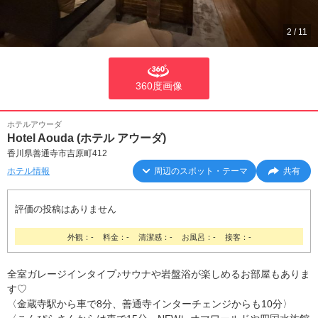
2
/
11
360度画像
ホテルアウーダ
Hotel Aouda (ホテル アウーダ)
香川県善通寺市吉原町412
ホテル情報
周辺のスポット・テーマ
共有
評価の投稿はありません
外観：-
料金：-
清潔感：-
お風呂：-
接客：-
全室ガレージインタイプ♪サウナや岩盤浴が楽しめるお部屋もありま
す♡
〈金蔵寺駅から車で8分、善通寺インターチェンジからも10分〉