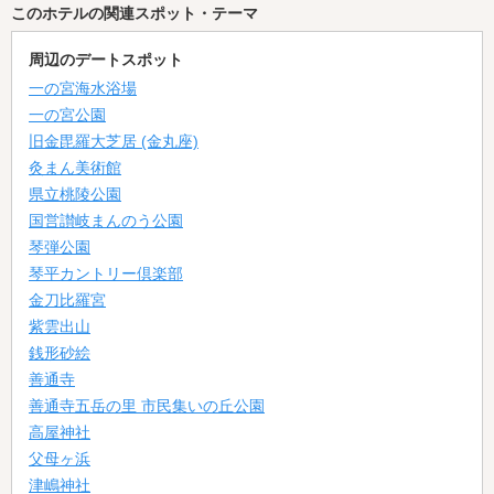
このホテルの関連スポット・テーマ
周辺のデートスポット
一の宮海水浴場
一の宮公園
旧金毘羅大芝居 (金丸座)
灸まん美術館
県立桃陵公園
国営讃岐まんのう公園
琴弾公園
琴平カントリー倶楽部
金刀比羅宮
紫雲出山
銭形砂絵
善通寺
善通寺五岳の里 市民集いの丘公園
高屋神社
父母ヶ浜
津嶋神社