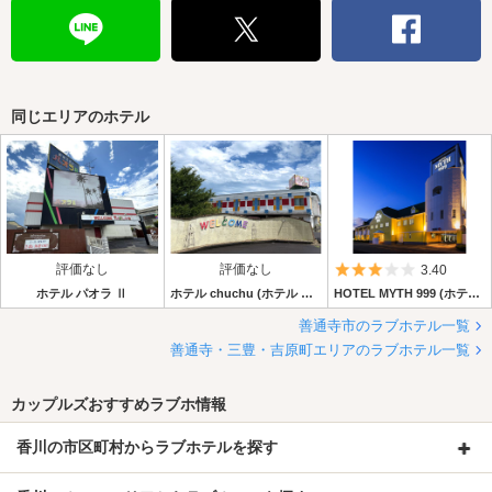
同じエリアのホテル
評価なし
評価なし
5つ星のうち3
3.40
ホテル パオラ Ⅱ
ホテル chuchu (ホテル チュチュ)
HOTEL MYTH 999 (ホテル マイス スリーナイン）
善通寺市のラブホテル一覧
善通寺・三豊・吉原町エリアのラブホテル一覧
カップルズおすすめラブホ情報
香川の市区町村からラブホテルを探す