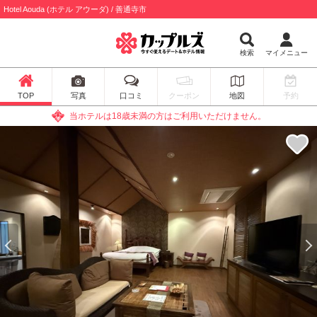
Hotel Aouda (ホテル アウーダ) / 善通寺市
検索
マイメニュー
TOP
写真
口コミ
クーポン
地図
予約
当ホテルは18歳未満の方はご利用いただけません。