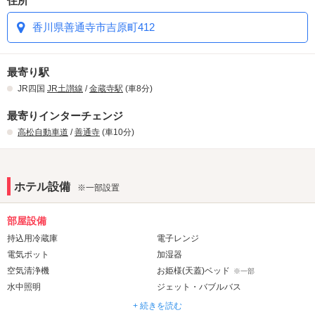
住所
香川県善通寺市吉原町412
最寄り駅
JR四国
JR土讃線
/
金蔵寺駅
(車8分)
最寄りインターチェンジ
高松自動車道
/
善通寺
(車10分)
ホテル設備
※一部設置
部屋設備
持込用冷蔵庫
電子レンジ
電気ポット
加湿器
空気清浄機
お姫様(天蓋)ベッド
※一部
水中照明
ジェット・バブルバス
ウォシュレット
岩盤浴
※一部
+ 続きを読む