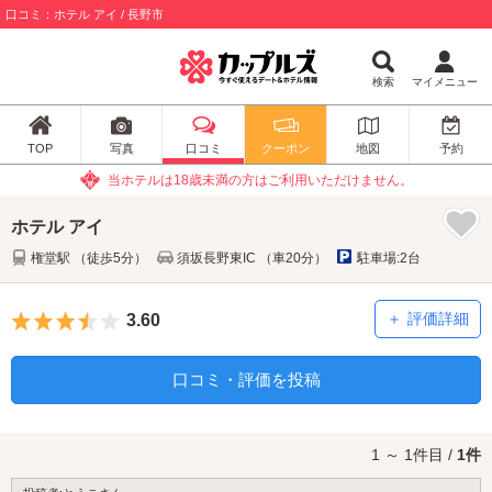
口コミ：ホテル アイ / 長野市
検索
マイメニュー
TOP
写真
口コミ
クーポン
地図
予約
当ホテルは18歳未満の方はご利用いただけません。
ホテル アイ
権堂駅 （徒歩5分）
須坂長野東IC （車20分）
駐車場:2台
5つ星のうち3.5
評価詳細
3.60
口コミ・評価を投稿
1 ～ 1件目 /
1件