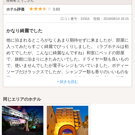
投稿者:とうこさん
5つ星のうち3.5
ホテル評価
3.60
口コミ番号：31916
投稿：2018/08/14 18:15
かなり綺麗でした
他に泊まれるところがなくあまり期待せずに来ましたが、部屋に
入ってみたらすごく綺麗でびっくりしました。（ラブホテルは初
めてでしたが、こんなに綺麗なんですね）和室にベッドの部屋
で、旅館に泊まりにきたみたいでした。ドライヤー類も良いもの
で、使いませんでしたが電子レンジもついていました。ボディー
ソープだけラックスでしたが、シャンプー類も香りのいいものを
置いてもらえると嬉しかったです。全体的に綺麗で安くて満足し
+ 続きを読む
ました。
同じエリアのホテル