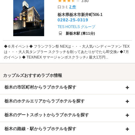
5つ星のうち3.5
3.80
口コミ
2 件
栃木県栃木市新井町506-1
0282-25-0319
TES HOTELS グループ
新栃木駅 (車11分)
◆６月イベント◆ フランフラン祭 NEXは・・・大人気ハンディーファン TEX
は・・・大人気タンブラー スクラッチを削ってあたりがでたら即交換♪ ◆7月
のイベント◆ TEX/NEX サマージャンボスクラッチ♪ 最大1万円...
カップルズおすすめラブホ情報
栃木の市区町村からラブホテルを探す
栃木のホテルエリアからラブホテルを探す
栃木のデートスポットからラブホテルを探す
栃木の路線・駅からラブホテルを探す