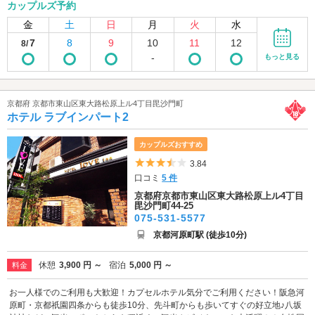
カップルズ予約
金
土
日
月
火
水
7
8
9
10
11
12
8/
-
もっと見る
京都府 京都市東山区東大路松原上ル4丁目毘沙門町
ホテル ラブインパート2
カップルズおすすめ
5つ星のうち3.5
3.84
口コミ
5 件
京都府京都市東山区東大路松原上ル4丁目
毘沙門町44-25
075-531-5577
京都河原町駅 (徒歩10分)
休憩
3,900 円 ～
宿泊
5,000 円 ～
料金
お一人様でのご利用も大歓迎！カプセルホテル気分でご利用ください！阪急河
原町・京都祇園四条からも徒歩10分、先斗町からも歩いてすぐの好立地♪八坂