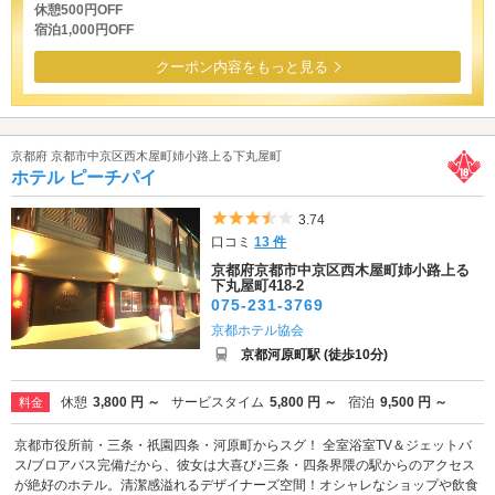
休憩500円OFF
宿泊1,000円OFF
クーポン内容をもっと見る
京都府 京都市中京区西木屋町姉小路上る下丸屋町
ホテル ピーチパイ
5つ星のうち3.5
3.74
口コミ
13 件
京都府京都市中京区西木屋町姉小路上る
下丸屋町418-2
075-231-3769
京都ホテル協会
京都河原町駅 (徒歩10分)
休憩
3,800 円 ～
サービスタイム
5,800 円 ～
宿泊
9,500 円 ～
料金
京都市役所前・三条・祇園四条・河原町からスグ！ 全室浴室TV＆ジェットバ
ス/ブロアバス完備だから、彼女は大喜び♪三条・四条界隈の駅からのアクセス
が絶好のホテル。清潔感溢れるデザイナーズ空間！オシャレなショップや飲食