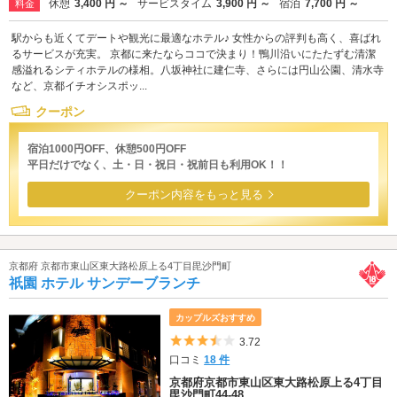
休憩
3,400 円 ～
サービスタイム
3,900 円 ～
宿泊
7,700 円 ～
料金
駅からも近くてデートや観光に最適なホテル♪ 女性からの評判も高く、喜ばれ
るサービスが充実。 京都に来たならココで決まり！鴨川沿いにたたずむ清潔
感溢れるシティホテルの様相。八坂神社に建仁寺、さらには円山公園、清水寺
など、京都イチオシスポッ...
クーポン
宿泊1000円OFF、休憩500円OFF
平日だけでなく、土・日・祝日・祝前日も利用OK！！
クーポン内容をもっと見る
京都府 京都市東山区東大路松原上る4丁目毘沙門町
祇園 ホテル サンデーブランチ
カップルズおすすめ
5つ星のうち3.5
3.72
口コミ
18 件
京都府京都市東山区東大路松原上る4丁目
毘沙門町44-48