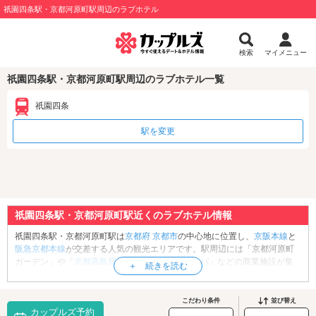
祇園四条駅・京都河原町駅周辺のラブホテル
検索
マイメニュー
祇園四条駅・京都河原町駅周辺のラブホテル一覧
祇園四条
駅を変更
祇園四条駅・京都河原町駅近くのラブホテル情報
祇園四条駅・京都河原町駅は
京都府
京都市
の中心地に位置し、
京阪本線
と
阪急京都本線
が交差する人気の観光エリアです。駅周辺には「京都河原町
ガーデン」や「
京都高島屋S.C.
」、「河原町オーパ」などの商業施設が集
まり、ショッピングが楽しめるほか、情緒あふれる「
祇園
」や「木屋町」
では夜の散策や川床グルメも満喫できます。さらに、「
清水寺
」や「
高台
寺
」、「
錦市場
」などの観光名所も徒歩圏内に揃っており、1日中楽しめる
こだわり条件
並び替え
カップルズ予約
デートスポットが満載です。そんな京都の中心でのデートを締めくくるに