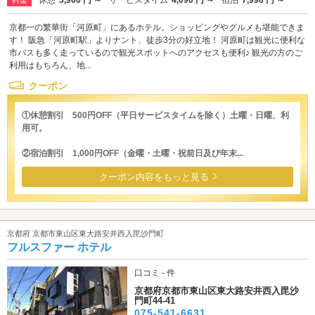
京都一の繁華街「河原町」にあるホテル。ショッピングやグルメも堪能できま
す！ 阪急「河原町駅」よりナント、徒歩3分の好立地！ 河原町は観光に便利な
市バスも多く走っているので観光スポットへのアクセスも便利♪ 観光の方のご
利用はもちろん、地...
クーポン
①休憩割引 500円OFF（平日サービスタイムを除く）土曜・日曜、利
用可。
②宿泊割引 1,000円OFF（金曜・土曜・祝前日及び年末...
クーポン内容をもっと見る
京都府 京都市東山区東大路安井西入毘沙門町
フルスファー ホテル
口コミ - 件
京都府京都市東山区東大路安井西入毘沙
門町44-41
075-541-6631