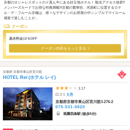
京都のオシャレスポットのド真ん中にある好立地ホテル！ 観光アクセス抜群!!
メンバーズカードでお得な特典満載!!!京都の繁華街、河原町に位置するロテ
ル・デ・フルール京極は、様々なデザインのお部屋の中シンプルでマイルーム
感覚で楽しむことが...
クーポン
基本料金10％OFF
クーポン内容をもっと見る
京都府 京都市東山区宮川筋
HOTEL Rei (ホテル レイ)
5つ星のうち3
3.17
口コミ
4 件
京都府京都市東山区宮川筋3-276-2
075-531-0820
祇園四条駅 (徒歩5分)