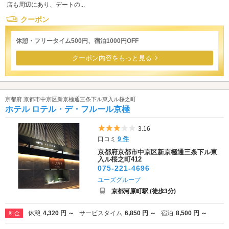
店も周辺にあり、デートの...
クーポン
休憩・フリータイム500円、宿泊1000円OFF
クーポン内容をもっと見る
京都府 京都市中京区新京極通三条下ル東入ル桜之町
ホテル ロテル・デ・フルール京極
5つ星のうち3
3.16
口コミ
9 件
京都府京都市中京区新京極通三条下ル東
入ル桜之町412
075-221-4696
ユーズグループ
京都河原町駅 (徒歩3分)
休憩
4,320 円 ～
サービスタイム
6,850 円 ～
宿泊
8,500 円 ～
料金