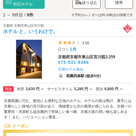
絞り込む
標準
は、ラブホテルの利用がおすすめ。祇園四条・京都河原町周辺には徒歩で
対応ホテル
行ける範囲に10軒ほどのラブホテルが点在しており、和の雰囲気に包まれ
1 ～ 9件目 /
9件
た特別な時間を演出できます。ホテル選びは
カップルズ
が便利です。
※予約カレンダーは05:10時点の情報です
京都府 京都市東山区宮川筋
ホテル と、いうわけで。
5つ星のうち3.5
3.56
口コミ
5 件
京都府京都市東山区宮川筋2-259
075-531-9366
京都ホテル協会
祇園四条駅 (徒歩5分)
休憩
3,630 円 ～
サービスタイム
5,280 円 ～
宿泊
8,800 円 ～
料金
京都祇園に佇む、観光にも便利な立地のホテル。ホテルの前は鴨川、裏手には
京都らしい路地の宮川筋があり、情緒豊かな京の風情が感じられる。京都一の
繁華街・河原町も徒歩圏内で美味しい食べ物、京都土産の買い物も楽しめま
す！ また、バリエーション豊富...
クーポン