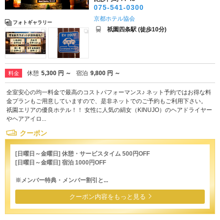
075-541-0300
京都ホテル協会
フォトギャラリー
祇園四条駅 (徒歩10分)
休憩
5,300 円 ～
宿泊
9,800 円 ～
料金
全室安心の均一料金で最高のコストパフォーマンス♪ ネット予約ではお得な料
金プランもご用意していますので、是非ネットでのご予約もご利用下さい。
祇園エリアの優良ホテル！！ 女性に人気の絹女（KINUJO）のヘアドライヤー
やヘアアイロ...
クーポン
[日曜日～金曜日] 休憩・サービスタイム 500円OFF
[日曜日～金曜日] 宿泊 1000円OFF
※メンバー特典・メンバー割引と...
クーポン内容をもっと見る