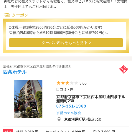
神社などの観光スポットからも程近く、観光やビジネスにも大活躍！！女性同
士、男性同士でもご利用頂けま...
クーポン
□休憩.一律1時間2800円(30分ごとに延長500円かかります)
♡宿泊PM10時からAM10時 8000円(30分ごとに延長700円か...
クーポン内容をもっと見る
京都府 京都市下京区西木屋町通四条下ル船頭町
四条ホテル
5つ星のうち3
3.00
口コミ - 件
京都府京都市下京区西木屋町通四条下ル
船頭町230
075-351-1969
京都ホテル協会
京都河原町駅 (徒歩3分)
休憩
3,960 円 ～
サービスタイム
4,090 円 ～
宿泊
7,990 円 ～
料金