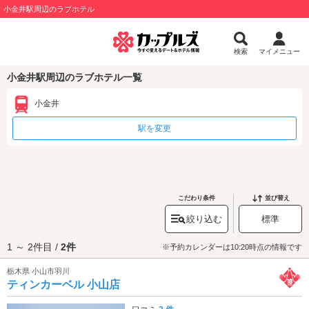
小金井駅周辺のラブホテル
検索
マイメニュー
小金井駅周辺のラブホテル一覧
小金井
駅を変更
こだわり条件
並び替え
絞り込む
標準
1 ～ 2件目 /
2件
※予約カレンダーは10:20時点の情報です
栃木県 小山市羽川
ティンカーベル 小山店