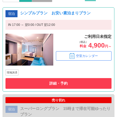
シンプルプラン お安い素泊まりプラン
宿泊
IN 17:00 ～ 翌0:00 / OUT 翌12:00
ご利用日未指定
（税込）
4,900
料金
円～
空室カレンダー
現地決済
詳細・予約
売り切れ
スーパーロングプラン 15時まで滞在可能ゆったり
宿泊
プラン