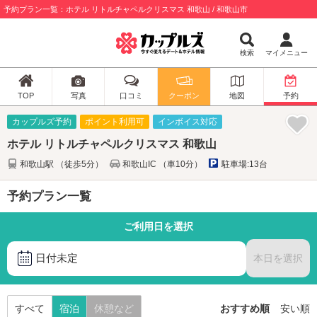
予約プラン一覧：ホテル リトルチャペルクリスマス 和歌山 / 和歌山市
検索
マイメニュー
TOP
写真
口コミ
クーポン
地図
予約
カップルズ予約
ポイント利用可
インボイス対応
ホテル リトルチャペルクリスマス 和歌山
和歌山駅 （徒歩5分）
和歌山IC （車10分）
駐車場:13台
予約プラン一覧
ご利用日を選択
日付未定
本日を選択
すべて
宿泊
休憩など
おすすめ順
安い順