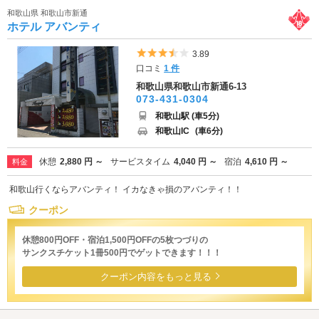
和歌山県 和歌山市新通
ホテル アバンティ
5つ星のうち3.5
3.89
口コミ
1 件
和歌山県和歌山市新通6-13
073-431-0304
和歌山駅 (車5分)
和歌山IC
(車6分)
休憩
2,880 円 ～
サービスタイム
4,040 円 ～
宿泊
4,610 円 ～
料金
和歌山行くならアバンティ！ イカなきゃ損のアバンティ！！
クーポン
休憩800円OFF・宿泊1,500円OFFの5枚つづりの
サンクスチケット1冊500円でゲットできます！！！
クーポン内容をもっと見る