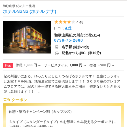
和歌山県 紀の川市北涌
ホテルNaNa (ホテル ナナ)
5つ星のうち4
4.48
口コミ
4 件
和歌山県紀の川市北涌531-4
0736-75-2660
名手駅 (徒歩20分)
紀北かつらぎIC
(車10分)
休憩
1,800 円 ～
サービスタイム
3,000 円 ～
宿泊
3,980 円 ～
料金
紀の川沿いにある、ゆったりとしたくつろげるホテルです！ 全室にカラオケ
と浴室ＴＶを完備。地域最安値でご提供致します！！ ３０３号室のプレミア
ムフロアでは、紀の川を一望できる露天風呂をご用意！ 特別なひとときをお
楽しみ頂けます！！！...
クーポン
休憩・宿泊キャンペーン割（カップルズ）
Ｂタイプ（スタンダードタイプ）のお部屋にのみ使えるクーポンです。
ご休憩・ご宿泊でご利用いた...