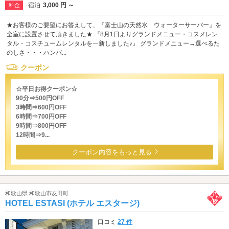
宿泊
3,000 円 ～
料金
★お客様のご要望にお答えして、『富士山の天然水 ウォーターサーバー』を
全室に設置させて頂きました★ 『8月1日よりグランドメニュー・コスメレン
タル・コスチュームレンタルを一新しました♪』 グランドメニュー→選べるた
のしさ・・・ハンバ...
クーポン
☆平日お得クーポン☆
90分⇒500円OFF
3時間⇒600円OFF
6時間⇒700円OFF
9時間⇒800円OFF
12時間⇒9...
クーポン内容をもっと見る
和歌山県 和歌山市友田町
HOTEL ESTASI (ホテル エスタージ)
口コミ
27 件