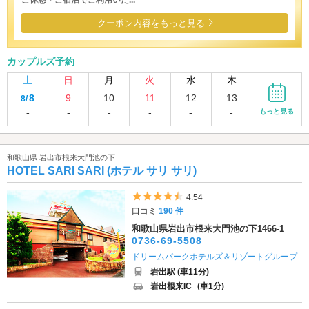
クーポン内容をもっと見る
カップルズ予約
土
日
月
火
水
木
8
9
10
11
12
13
8/
-
-
-
-
-
-
もっと見る
和歌山県 岩出市根来大門池の下
HOTEL SARI SARI (ホテル サリ サリ)
5つ星のうち4.5
4.54
口コミ
190 件
和歌山県岩出市根来大門池の下1466-1
0736-69-5508
ドリームパークホテルズ＆リゾートグループ
岩出駅 (車11分)
岩出根来IC
(車1分)