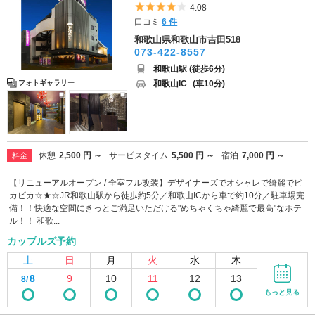
5つ星のうち4
4.08
口コミ
6 件
和歌山県和歌山市吉田518
073-422-8557
和歌山駅 (徒歩6分)
和歌山IC
(車10分)
フォトギャラリー
休憩
2,500 円 ～
サービスタイム
5,500 円 ～
宿泊
7,000 円 ～
料金
【リニューアルオープン / 全室フル改装】デザイナーズでオシャレで綺麗でピ
カピカ☆★☆JR和歌山駅から徒歩約5分／和歌山ICから車で約10分／駐車場完
備！！快適な空間にきっとご満足いただける"めちゃくちゃ綺麗で最高"なホテ
ル！！ 和歌...
カップルズ予約
土
日
月
火
水
木
8
9
10
11
12
13
8/
もっと見る