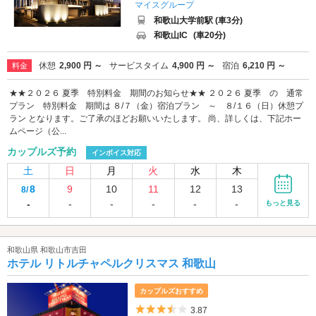
マイスグループ
和歌山大学前駅 (車3分)
和歌山IC
(車20分)
休憩
2,900 円 ～
サービスタイム
4,900 円 ～
宿泊
6,210 円 ～
料金
★★２０２６ 夏季 特別料金 期間のお知らせ★★ ２０２６ 夏季 の 通常
プラン 特別料金 期間は ８/７（金）宿泊プラン ～ ８/１６（日）休憩プ
ラン となります。ご了承のほどお願いいたします。 尚、詳しくは、下記ホー
ムページ（公...
カップルズ予約
インボイス対応
土
日
月
火
水
木
8
9
10
11
12
13
8/
-
-
-
-
-
-
もっと見る
和歌山県 和歌山市吉田
ホテル リトルチャペルクリスマス 和歌山
カップルズおすすめ
5つ星のうち3.5
3.87