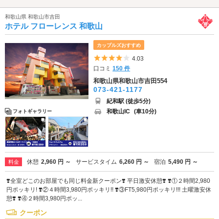
和歌山県 和歌山市吉田
ホテル フローレンス 和歌山
カップルズおすすめ
5つ星のうち4
4.03
口コミ
150 件
和歌山県和歌山市吉田554
073-421-1177
紀和駅 (徒歩5分)
和歌山IC
(車10分)
フォトギャラリー
休憩
2,960 円 ～
サービスタイム
6,260 円 ～
宿泊
5,490 円 ～
料金
❣️全室どこのお部屋でも同じ料金新クーポン❣️ 平日激安休憩❣️ ❣️①２時間2,980
円ポッキリ! ❣️②４時間3,980円ポッキリ!! ❣️③FT5,980円ポッキリ!!! 土曜激安休
憩❣️ ❣️④２時間3,980円ポッ...
クーポン