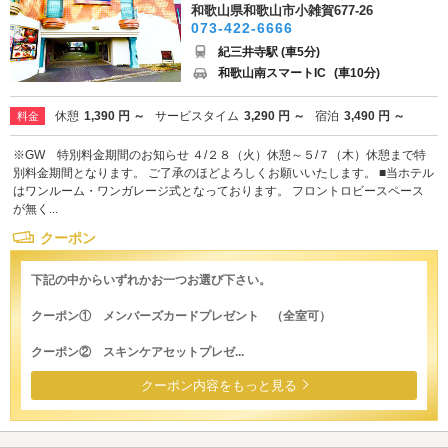
和歌山県和歌山市小雑賀677-26
073-422-6666
紀三井寺駅 (車5分)
和歌山南スマートIC
(車10分)
休憩
1,390 円 ～
サービスタイム
3,290 円 ～
宿泊
3,490 円 ～
料金
※GW 特別料金期間のお知らせ ４/２８（火）休憩～５/７（木）休憩まで特
別料金期間となります。 ご了承のほどよろしくお願いいたします。 ■当ホテル
はワンルーム・ワンガレージ式となっております。 フロントロビースペース
が無く...
クーポン
下記の中からいずれかお一つお選び下さい。
クーポン① メンバーズカードプレゼント （全室可）
クーポン② スキンケアセットプレゼ...
クーポン内容をもっと見る