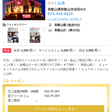
口コミ
11 件
和歌山県和歌山市吉田414
073-423-6110
CLUB CHAPEL HOTELS
和歌山駅 (徒歩5分)
フォトギャラリー
和歌山IC
(車10分)
休憩
1,990 円 ～
サービスタイム
5,490 円 ～
宿泊
5,990 円 ～
料金
只今、ご宿泊スペシャルクーポン発行中！！ 日～金はご宿泊17時～チェック
インOK！！金曜はクーポン利用で￥7,290～￥7,990！！ 和歌山初！ ビュー
ティールーム3室&プチビューティールーム6室が登場！！ ビューティールーム
にはR...
クーポン
①ご休憩2時間・4時間 500 円 OFF
②フリータイム 500 円 OFF
③ご宿泊 ...
クーポン内容をもっと見る