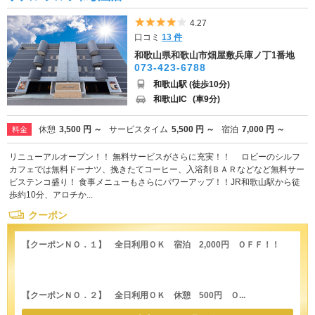
5つ星のうち4
4.27
口コミ
13 件
和歌山県和歌山市畑屋敷兵庫ノ丁1番地
073-423-6788
和歌山駅 (徒歩10分)
和歌山IC
(車9分)
休憩
3,500 円 ～
サービスタイム
5,500 円 ～
宿泊
7,000 円 ～
料金
リニューアルオープン！！ 無料サービスがさらに充実！！ ロビーのシルフ
カフェでは無料ドーナツ、挽きたてコーヒー、入浴剤ＢＡＲなどなど無料サー
ビステンコ盛り！ 食事メニューもさらにパワーアップ！！JR和歌山駅から徒
歩約10分、アロチか...
クーポン
【クーポンＮＯ．１】 全日利用ＯＫ 宿泊 2,000円 ＯＦＦ！！
【クーポンＮＯ．２】 全日利用ＯＫ 休憩 500円 Ｏ...