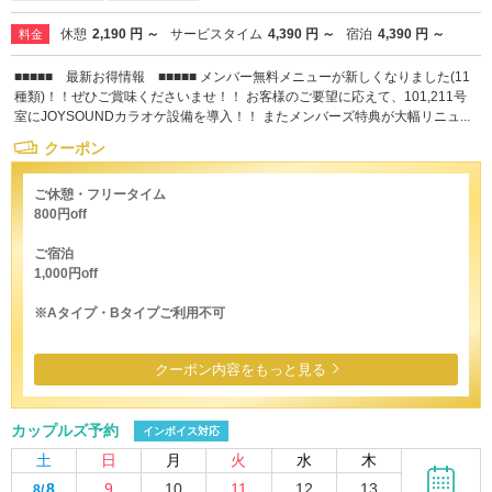
休憩
2,190 円 ～
サービスタイム
4,390 円 ～
宿泊
4,390 円 ～
料金
■■■■■ 最新お得情報 ■■■■■ メンバー無料メニューが新しくなりました(11
種類)！！ぜひご賞味くださいませ！！ お客様のご要望に応えて、101,211号
室にJOYSOUNDカラオケ設備を導入！！ またメンバーズ特典が大幅リニュ...
クーポン
ご休憩・フリータイム
800円off
ご宿泊
1,000円off
※Aタイプ・Bタイプご利用不可
クーポン内容をもっと見る
カップルズ予約
インボイス対応
土
日
月
火
水
木
8
9
10
11
12
13
8/