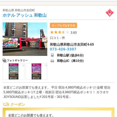
和歌山県 和歌山市友田町
ホテル アッシュ 和歌山
カップルズおすすめ
5つ星のうち3.5
3.60
口コミ - 件
和歌山県和歌山市友田町4-69
073-426-3307
和歌山駅 (徒歩6分)
和歌山IC
(車10分)
フォトギャラリー
全室どこのお部屋でも使えます。 平日 宿泊 4,980円税込ポッキリ! 金曜 宿泊
5,980円税込ポッキリ!! 土曜・祝前日 宿泊 8,980円税込ポッキリ！ カラオケ
JOYSOUND設置しました!! 201号室・301号室...
クーポン
全室どこのお部屋でも使えます。