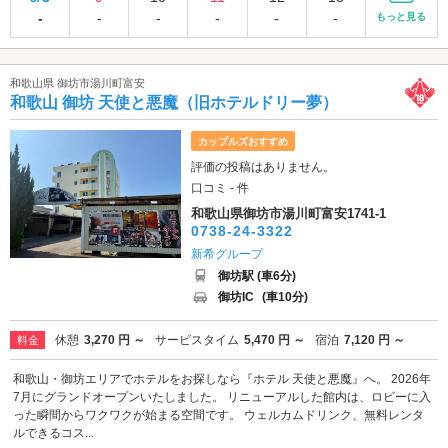
-
-
-
-
-
-
もっと見る
和歌山県 御坊市湯川町富安
和歌山 御坊 天使と悪魔（旧ホテルドリー夢）
カップルズおすすめ
評価の投稿はありません。
口コミ - 件
和歌山県御坊市湯川町富安1741-1
0738-24-3322
新希グループ
御坊駅 (車6分)
御坊IC
(車10分)
休憩
3,270 円 ～
サービスタイム
5,470 円 ～
宿泊
7,120 円 ～
料金
和歌山・御坊エリアでホテルをお探しなら『ホテル 天使と悪魔』へ。 2026年
7月にグランドオープンいたしました。 リニューアルした館内は、ロビーに入
った瞬間からワクワクが始まる空間です。 ウェルカムドリンク、無料レンタ
ルできるコス...