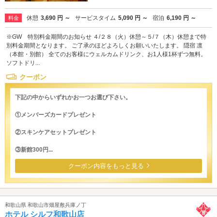
休憩
3,690 円 ～
サービスタイム
5,090 円 ～
宿泊
6,190 円 ～
料金
※GW 特別料金期間のお知らせ ４/２８（火）休憩～５/７（木）休憩まで特
別料金期間となります。 ご了承のほどよろしくお願いいたします。 隠宿 凛
（本館・別館） 全てのお客様にウェルカムドリンク、お1人様1杯ずつ無料。
ソフトドリ...
クーポン
下記の中からいずれかお一つお選び下さい。
①メンバーズカードプレゼント
②スキンケアセットプレゼント
③新館300円...
クーポン内容をもっと見る
和歌山県 和歌山市畑屋敷兵庫ノ丁
ホテル シルフ和歌山店