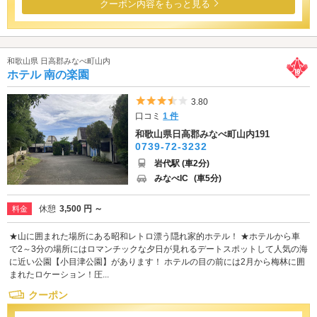
クーポン内容をもっと見る
和歌山県 日高郡みなべ町山内
ホテル 南の楽園
5つ星のうち3.5
3.80
口コミ
1 件
和歌山県日高郡みなべ町山内191
0739-72-3232
岩代駅 (車2分)
みなべIC
(車5分)
休憩
3,500 円 ～
料金
★山に囲まれた場所にある昭和レトロ漂う隠れ家的ホテル！ ★ホテルから車
で2～3分の場所にはロマンチックな夕日が見れるデートスポットして人気の海
に近い公園【小目津公園】があります！ ホテルの目の前には2月から梅林に囲
まれたロケーション！圧...
クーポン