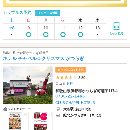
カップルズ予約
インボイス対応
土
日
月
火
水
木
8
9
10
11
12
13
8/
-
-
もっと見る
和歌山県 伊都郡かつらぎ町蛭子
ホテル チャペル☆クリスマス かつらぎ
カップルズおすすめ
5つ星のうち3.5
3.80
口コミ
9 件
和歌山県伊都郡かつらぎ町蛭子117-4
0736-22-1466
CLUB CHAPEL HOTELS
大谷駅 (徒歩10分)
フォトギャラリー
紀北かつらぎIC
(車3分)