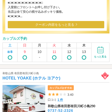
■□■□■□■□■□■□■□■□■□■□
入室前にフロントへお申し付け下さい。
当店は全て安心の税サ込みポッキリ価格。
■□■□■□■...
クーポン内容をもっと見る
カップルズ予約
土
日
月
火
水
木
8
9
10
11
12
13
8/
-
もっと見る
和歌山県 有田郡有田川町小島
HOTEL YOAKE (ホテル ヨアケ)
カップルズおすすめ
5つ星のうち3
3.40
口コミ
1 件
和歌山県有田郡有田川町小島290
0737-52-2326