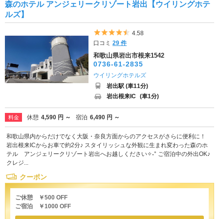
森のホテル アンジェリークリゾート岩出【ウイリングホテ
ルズ】
5つ星のうち4.5
4.58
口コミ
29 件
和歌山県岩出市根来1542
0736-61-2835
ウイリングホテルズ
岩出駅 (車11分)
岩出根来IC
(車1分)
休憩
4,590 円 ～
宿泊
6,490 円 ～
料金
和歌山県内からだけでなく大阪・奈良方面からのアクセスがさらに便利に！
岩出根来ICからお車で約2分♪ スタイリッシュな外観に生まれ変わった森のホ
テル アンジェリークリゾート岩出へお越しください✧˖° ご宿泊中の外出OK♪
クレジ...
クーポン
ご休憩 ￥500 OFF
ご宿泊 ￥1000 OFF