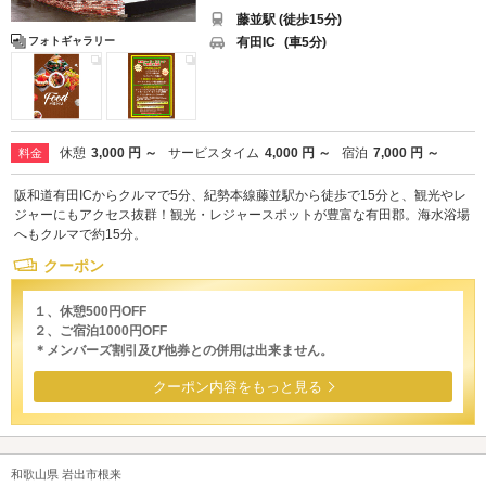
藤並駅 (徒歩15分)
有田IC
(車5分)
フォトギャラリー
休憩
3,000 円 ～
サービスタイム
4,000 円 ～
宿泊
7,000 円 ～
料金
阪和道有田ICからクルマで5分、紀勢本線藤並駅から徒歩で15分と、観光やレ
ジャーにもアクセス抜群！観光・レジャースポットが豊富な有田郡。海水浴場
へもクルマで約15分。
クーポン
１、休憩500円OFF
２、ご宿泊1000円OFF
＊メンバーズ割引及び他券との併用は出来ません。
クーポン内容をもっと見る
和歌山県 岩出市根来