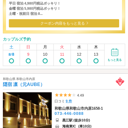
平日 宿泊 4,980円税込ポッキリ！
金曜 宿泊 5,980円税込ポッキリ！
土曜・祝前日 宿泊 8...
クーポン内容をもっと見る
カップルズ予約
土
日
月
火
水
木
8
9
10
11
12
13
8/
もっと見る
和歌山県 和歌山市内原
隠宿 凛（元AUBE）
5つ星のうち4
4.49
口コミ
9 件
和歌山県和歌山市内原1658-1
073-446-0088
黒江駅 (徒歩10分)
海南東IC
(車10分)