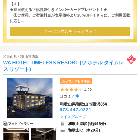
【Ａ】
★即日使える下記特典付きメンバーカードプレゼント！★
①ご休憩、ご宿泊料金が表示価格より10％OFF！さらに、ご利用回数
に応じ...
クーポン内容をもっと見る
和歌山県 和歌山市西浜
WA HOTEL TIMELESS RESORT (ワ ホテル タイムレ
ス リゾート)
カップルズおすすめ
5つ星のうち4
4.22
口コミ
7 件
和歌山県和歌山市西浜854
073-447-0321
マイスグループ
和歌山港駅 (徒歩15分)
フォトギャラリー
和歌山IC
(車20分)