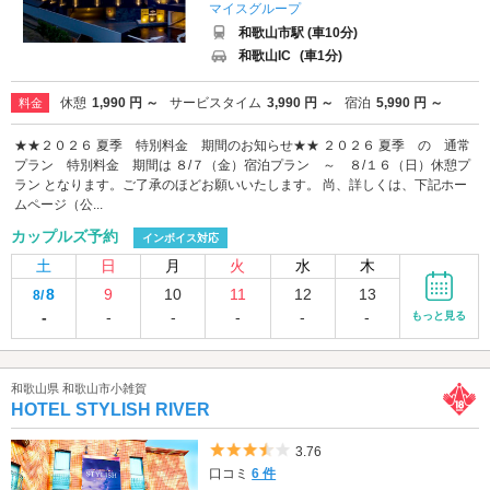
マイスグループ
和歌山市駅 (車10分)
和歌山IC
(車1分)
休憩
1,990 円 ～
サービスタイム
3,990 円 ～
宿泊
5,990 円 ～
料金
★★２０２６ 夏季 特別料金 期間のお知らせ★★ ２０２６ 夏季 の 通常
プラン 特別料金 期間は ８/７（金）宿泊プラン ～ ８/１６（日）休憩プ
ラン となります。ご了承のほどお願いいたします。 尚、詳しくは、下記ホー
ムページ（公...
カップルズ予約
インボイス対応
土
日
月
火
水
木
8
9
10
11
12
13
8/
-
-
-
-
-
-
もっと見る
和歌山県 和歌山市小雑賀
HOTEL STYLISH RIVER
5つ星のうち3.5
3.76
口コミ
6 件