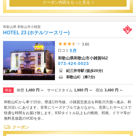
クーポン内容をもっと見る
和歌山県 和歌山市小雑賀
HOTEL 23 (ホテルツースリー)
5つ星のうち3.5
3.60
口コミ
9 件
和歌山県和歌山市小雑賀662
073-424-0023
紀三井寺駅 (徒歩20分)
和歌山IC
(車7分)
休憩
1,480 円 ～
サービスタイム
1,980 円 ～
宿泊
3,480 円 ～
料金
和歌山ICから車で15分。県道135号線、小雑賀交差点を和歌川方面へ進み、和
歌川沿いにあります。非常にリーズナブルでありながら、充実したサービスで
快適な時間をお届け致します。830タイトル以上もの映画、邦画、ドラマ等が
無料見放題のVODを全...
クーポン