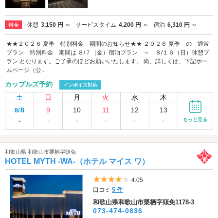
休憩
3,150 円 ～
サービスタイム
4,200 円 ～
宿泊
6,310 円 ～
料金
★★２０２６ 夏季 特別料金 期間のお知らせ★★ ２０２６ 夏季 の 通常
プラン 特別料金 期間は ８/７（金）宿泊プラン ～ ８/１６（日）休憩プ
ラン となります。ご了承のほどお願いいたします。 尚、詳しくは、下記ホー
ムページ（公...
カップルズ予約
インボイス対応
土
日
月
火
水
木
8
9
10
11
12
13
8/
-
-
-
-
-
-
もっと見る
和歌山県 和歌山市栗栖字頭免
HOTEL MYTH -WA-（ホテル マイス ワ）
5つ星のうち4
4.05
口コミ
5 件
和歌山県和歌山市栗栖字頭免1178-3
073-474-0636