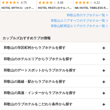
5つ星のうち4.5
5つ星のうち4
5つ星のうち4
4.75
4.08
4.22
HOTEL MYTH-U-（ホテル マイス ユー）
HOTEL PASTI (ホテル パスティ)
WA HOTEL TIMELESS RESORT (ワ ホテル タイムレス リゾート)
和歌山市のラブホテル一覧
和歌山エリアすべてのラブホテル一覧
和歌山駅周辺エリアのラブホテル一覧
カップルズおすすめラブホ情報
和歌山の市区町村からラブホテルを探す
和歌山のホテルエリアからラブホテルを探す
和歌山のデートスポットからラブホテルを探す
和歌山の路線・駅からラブホテルを探す
和歌山の高速・インターからラブホテルを探す
和歌山のラブホテルをこだわり条件から探す