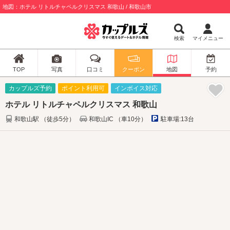
地図：ホテル リトルチャペルクリスマス 和歌山 / 和歌山市
検索
マイメニュー
TOP
写真
口コミ
クーポン
地図
予約
カップルズ予約
ポイント利用可
インボイス対応
ホテル リトルチャペルクリスマス 和歌山
和歌山駅 （徒歩5分）
和歌山IC （車10分）
駐車場:13台