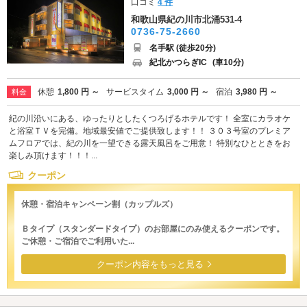
口コミ
4 件
和歌山県紀の川市北涌531-4
0736-75-2660
名手駅 (徒歩20分)
紀北かつらぎIC
(車10分)
休憩
1,800 円 ～
サービスタイム
3,000 円 ～
宿泊
3,980 円 ～
料金
紀の川沿いにある、ゆったりとしたくつろげるホテルです！ 全室にカラオケ
と浴室ＴＶを完備。地域最安値でご提供致します！！ ３０３号室のプレミア
ムフロアでは、紀の川を一望できる露天風呂をご用意！ 特別なひとときをお
楽しみ頂けます！！！...
クーポン
休憩・宿泊キャンペーン割（カップルズ）
Ｂタイプ（スタンダードタイプ）のお部屋にのみ使えるクーポンです。
ご休憩・ご宿泊でご利用いた...
クーポン内容をもっと見る