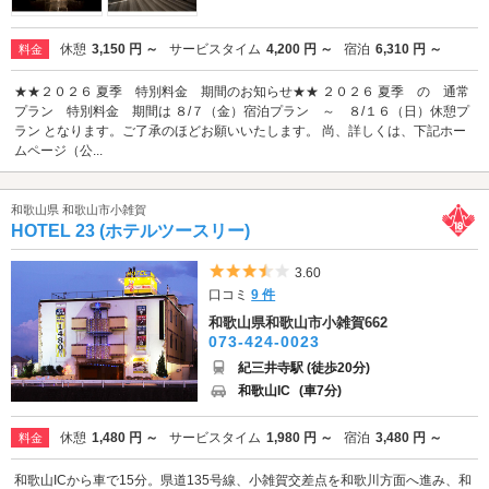
休憩
3,150 円 ～
サービスタイム
4,200 円 ～
宿泊
6,310 円 ～
料金
★★２０２６ 夏季 特別料金 期間のお知らせ★★ ２０２６ 夏季 の 通常
プラン 特別料金 期間は ８/７（金）宿泊プラン ～ ８/１６（日）休憩プ
ラン となります。ご了承のほどお願いいたします。 尚、詳しくは、下記ホー
ムページ（公...
和歌山県 和歌山市小雑賀
HOTEL 23 (ホテルツースリー)
5つ星のうち3.5
3.60
口コミ
9 件
和歌山県和歌山市小雑賀662
073-424-0023
紀三井寺駅 (徒歩20分)
和歌山IC
(車7分)
休憩
1,480 円 ～
サービスタイム
1,980 円 ～
宿泊
3,480 円 ～
料金
和歌山ICから車で15分。県道135号線、小雑賀交差点を和歌川方面へ進み、和