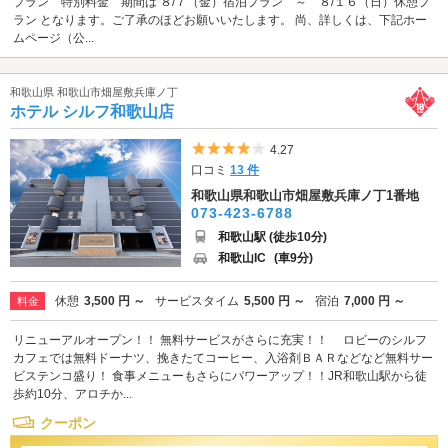
プラン 特別料金 期間は ８/７（金）宿泊プラン ～ ８/１６（日）休憩プ
ラン となります。ご了承のほどお願いいたします。 尚、詳しくは、下記ホー
ムページ（公...
和歌山県 和歌山市畑屋敷兵庫ノ丁
ホテル シルフ和歌山店
5つ星のうち4
4.27
口コミ
13 件
和歌山県和歌山市畑屋敷兵庫ノ丁1番地
073-423-6788
和歌山駅 (徒歩10分)
和歌山IC
(車9分)
休憩
3,500 円 ～
サービスタイム
5,500 円 ～
宿泊
7,000 円 ～
料金
リニューアルオープン！！ 無料サービスがさらに充実！！ ロビーのシルフ
カフェでは無料ドーナツ、挽きたてコーヒー、入浴剤ＢＡＲなどなど無料サー
ビステンコ盛り！ 食事メニューもさらにパワーアップ！！JR和歌山駅から徒
歩約10分、アロチか...
クーポン