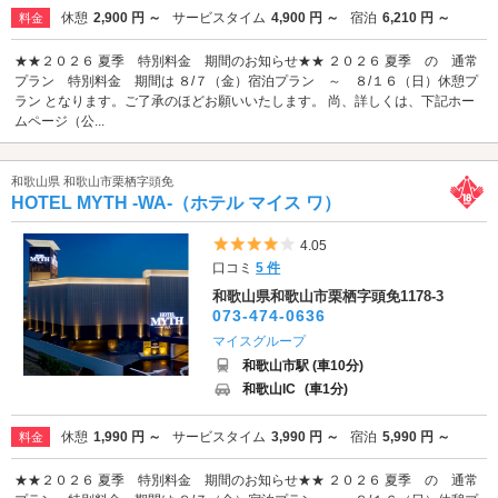
休憩
2,900 円 ～
サービスタイム
4,900 円 ～
宿泊
6,210 円 ～
料金
★★２０２６ 夏季 特別料金 期間のお知らせ★★ ２０２６ 夏季 の 通常
プラン 特別料金 期間は ８/７（金）宿泊プラン ～ ８/１６（日）休憩プ
ラン となります。ご了承のほどお願いいたします。 尚、詳しくは、下記ホー
ムページ（公...
和歌山県 和歌山市栗栖字頭免
HOTEL MYTH -WA-（ホテル マイス ワ）
5つ星のうち4
4.05
口コミ
5 件
和歌山県和歌山市栗栖字頭免1178-3
073-474-0636
マイスグループ
和歌山市駅 (車10分)
和歌山IC
(車1分)
休憩
1,990 円 ～
サービスタイム
3,990 円 ～
宿泊
5,990 円 ～
料金
★★２０２６ 夏季 特別料金 期間のお知らせ★★ ２０２６ 夏季 の 通常