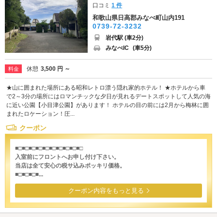
口コミ
1 件
和歌山県日高郡みなべ町山内191
0739-72-3232
岩代駅 (車2分)
みなべIC
(車5分)
休憩
3,500 円 ～
料金
★山に囲まれた場所にある昭和レトロ漂う隠れ家的ホテル！ ★ホテルから車
で2～3分の場所にはロマンチックな夕日が見れるデートスポットして人気の海
に近い公園【小目津公園】があります！ ホテルの目の前には2月から梅林に囲
まれたロケーション！圧...
クーポン
■□■□■□■□■□■□■□■□■□■□
入室前にフロントへお申し付け下さい。
当店は全て安心の税サ込みポッキリ価格。
■□■□■□■...
クーポン内容をもっと見る