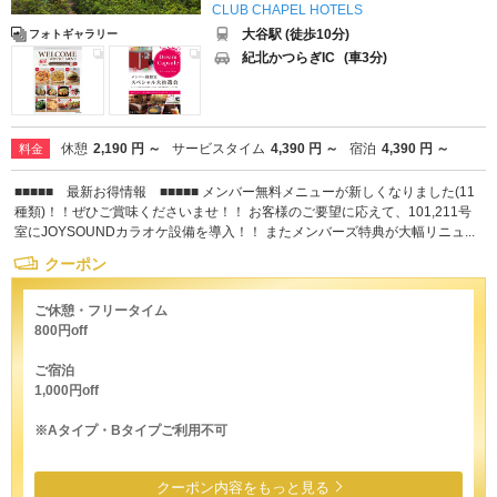
CLUB CHAPEL HOTELS
大谷駅 (徒歩10分)
フォトギャラリー
紀北かつらぎIC
(車3分)
休憩
2,190 円 ～
サービスタイム
4,390 円 ～
宿泊
4,390 円 ～
料金
■■■■■ 最新お得情報 ■■■■■ メンバー無料メニューが新しくなりました(11
種類)！！ぜひご賞味くださいませ！！ お客様のご要望に応えて、101,211号
室にJOYSOUNDカラオケ設備を導入！！ またメンバーズ特典が大幅リニュ...
クーポン
ご休憩・フリータイム
800円off
ご宿泊
1,000円off
※Aタイプ・Bタイプご利用不可
クーポン内容をもっと見る