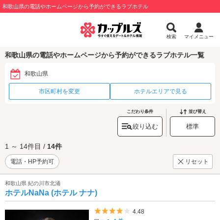
和歌山県の電話やホームページから予約ができるラブホテル
検索
マイメニュー
和歌山県の電話やホームページから予約ができるラブホテル一覧
和歌山県
市区町村を変更
ホテルエリアで見る
こだわり条件
並び替え
絞り込む
標準
1 ～ 14件目 /
14件
電話・HP予約可
リセット
和歌山県 紀の川市北涌
ホテルNaNa (ホテル ナナ)
5つ星のうち4
4.48