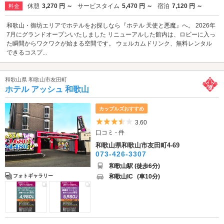
休憩
3,270 円 ～
サービスタイム
5,470 円 ～
宿泊
7,120 円 ～
料金
和歌山・御坊エリアでホテルをお探しなら『ホテル 天使と悪魔』へ。 2026年
7月にグランドオープンいたしました リニューアルした館内は、ロビーに入っ
た瞬間からワクワクが始まる空間です。 ウェルカムドリンク、無料レンタル
できるコスプ...
和歌山県 和歌山市友田町
ホテル アッシュ 和歌山
カップルズおすすめ
5つ星のうち3.5
3.60
口コミ - 件
和歌山県和歌山市友田町4-69
073-426-3307
和歌山駅 (徒歩6分)
和歌山IC
(車10分)
フォトギャラリー