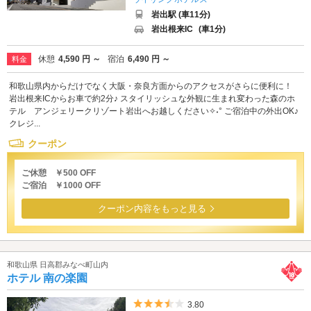
岩出駅 (車11分)
岩出根来IC
(車1分)
休憩
4,590 円 ～
宿泊
6,490 円 ～
料金
和歌山県内からだけでなく大阪・奈良方面からのアクセスがさらに便利に！
岩出根来ICからお車で約2分♪ スタイリッシュな外観に生まれ変わった森のホ
テル アンジェリークリゾート岩出へお越しください✧˖° ご宿泊中の外出OK♪
クレジ...
クーポン
ご休憩 ￥500 OFF
ご宿泊 ￥1000 OFF
クーポン内容をもっと見る
和歌山県 日高郡みなべ町山内
ホテル 南の楽園
5つ星のうち3.5
3.80