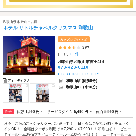
和歌山県 和歌山市吉田
ホテル リトルチャペルクリスマス 和歌山
カップルズおすすめ
5つ星のうち3.5
3.87
口コミ
11 件
和歌山県和歌山市吉田414
073-423-6110
CLUB CHAPEL HOTELS
和歌山駅 (徒歩5分)
フォトギャラリー
和歌山IC
(車10分)
休憩
1,990 円 ～
サービスタイム
5,490 円 ～
宿泊
5,990 円 ～
料金
只今、ご宿泊スペシャルクーポン発行中！！ 日～金はご宿泊17時～チェック
インOK！！金曜はクーポン利用で￥7,290～￥7,990！！ 和歌山初！ ビュー
ティールーム3室&プチビューティールーム6室が登場！！ ビューティールーム