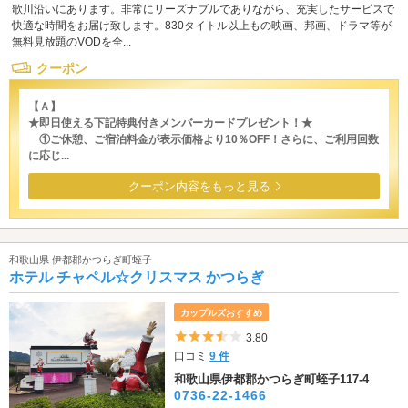
歌川沿いにあります。非常にリーズナブルでありながら、充実したサービスで
快適な時間をお届け致します。830タイトル以上もの映画、邦画、ドラマ等が
無料見放題のVODを全...
クーポン
【Ａ】
★即日使える下記特典付きメンバーカードプレゼント！★
①ご休憩、ご宿泊料金が表示価格より10％OFF！さらに、ご利用回数
に応じ...
クーポン内容をもっと見る
和歌山県 伊都郡かつらぎ町蛭子
ホテル チャペル☆クリスマス かつらぎ
カップルズおすすめ
5つ星のうち3.5
3.80
口コミ
9 件
和歌山県伊都郡かつらぎ町蛭子117-4
0736-22-1466