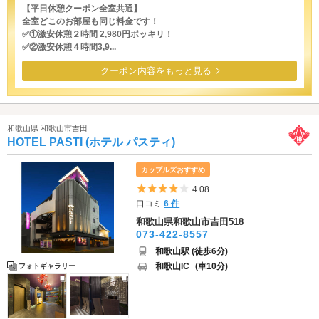
【平日休憩クーポン全室共通】
全室どこのお部屋も同じ料金です！
✅①激安休憩２時間 2,980円ポッキリ！
✅②激安休憩４時間3,9...
クーポン内容をもっと見る
和歌山県 和歌山市吉田
HOTEL PASTI (ホテル パスティ)
カップルズおすすめ
5つ星のうち4
4.08
口コミ
6 件
和歌山県和歌山市吉田518
073-422-8557
和歌山駅 (徒歩6分)
和歌山IC
(車10分)
フォトギャラリー