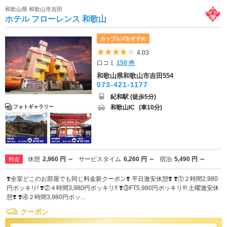
和歌山県 和歌山市吉田
ホテル フローレンス 和歌山
カップルズおすすめ
5つ星のうち4
4.03
口コミ
150 件
和歌山県和歌山市吉田554
073-421-1177
紀和駅 (徒歩5分)
和歌山IC
(車10分)
フォトギャラリー
休憩
2,960 円 ～
サービスタイム
6,260 円 ～
宿泊
5,490 円 ～
料金
❣️全室どこのお部屋でも同じ料金新クーポン❣️ 平日激安休憩❣️ ❣️①２時間2,980
円ポッキリ! ❣️②４時間3,980円ポッキリ!! ❣️③FT5,980円ポッキリ!!! 土曜激安休
憩❣️ ❣️④２時間3,980円ポッ...
クーポン