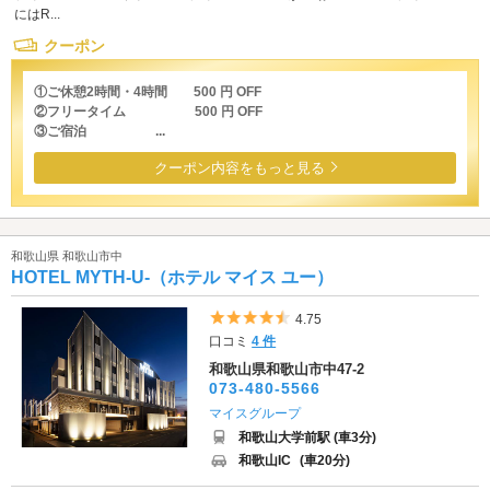
にはR...
クーポン
①ご休憩2時間・4時間 500 円 OFF
②フリータイム 500 円 OFF
③ご宿泊 ...
クーポン内容をもっと見る
和歌山県 和歌山市中
HOTEL MYTH-U-（ホテル マイス ユー）
5つ星のうち4.5
4.75
口コミ
4 件
和歌山県和歌山市中47-2
073-480-5566
マイスグループ
和歌山大学前駅 (車3分)
和歌山IC
(車20分)