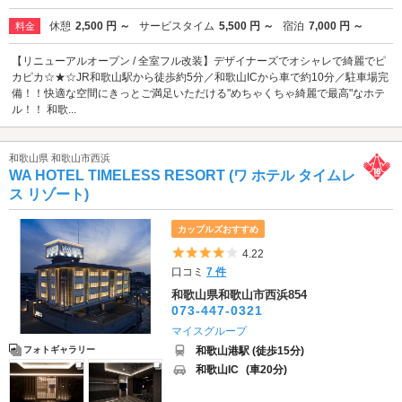
休憩
2,500 円 ～
サービスタイム
5,500 円 ～
宿泊
7,000 円 ～
料金
【リニューアルオープン / 全室フル改装】デザイナーズでオシャレで綺麗でピ
カピカ☆★☆JR和歌山駅から徒歩約5分／和歌山ICから車で約10分／駐車場完
備！！快適な空間にきっとご満足いただける"めちゃくちゃ綺麗で最高"なホテ
ル！！ 和歌...
和歌山県 和歌山市西浜
WA HOTEL TIMELESS RESORT (ワ ホテル タイムレ
ス リゾート)
カップルズおすすめ
5つ星のうち4
4.22
口コミ
7 件
和歌山県和歌山市西浜854
073-447-0321
マイスグループ
和歌山港駅 (徒歩15分)
フォトギャラリー
和歌山IC
(車20分)