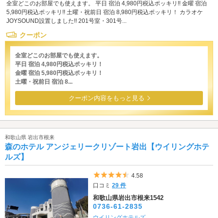
全室どこのお部屋でも使えます。 平日 宿泊 4,980円税込ポッキリ!! 金曜 宿泊
5,980円税込ポッキリ!! 土曜・祝前日 宿泊 8,980円税込ポッキリ！ カラオケ
JOYSOUND設置しました!! 201号室・301号...
クーポン
全室どこのお部屋でも使えます。
平日 宿泊 4,980円税込ポッキリ！
金曜 宿泊 5,980円税込ポッキリ！
土曜・祝前日 宿泊 8...
クーポン内容をもっと見る
和歌山県 岩出市根来
森のホテル アンジェリークリゾート岩出【ウイリングホテ
ルズ】
5つ星のうち4.5
4.58
口コミ
29 件
和歌山県岩出市根来1542
0736-61-2835
ウイリングホテルズ