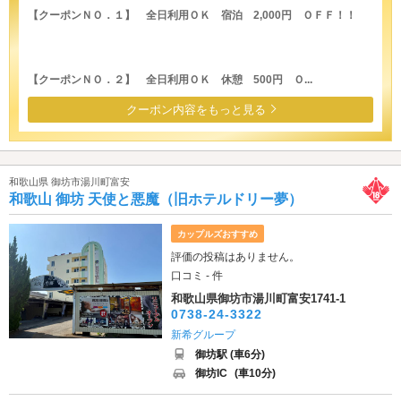
【クーポンＮＯ．１】 全日利用ＯＫ 宿泊 2,000円 ＯＦＦ！！
【クーポンＮＯ．２】 全日利用ＯＫ 休憩 500円 Ｏ...
クーポン内容をもっと見る
和歌山県 御坊市湯川町富安
和歌山 御坊 天使と悪魔（旧ホテルドリー夢）
カップルズおすすめ
評価の投稿はありません。
口コミ - 件
和歌山県御坊市湯川町富安1741-1
0738-24-3322
新希グループ
御坊駅 (車6分)
御坊IC
(車10分)