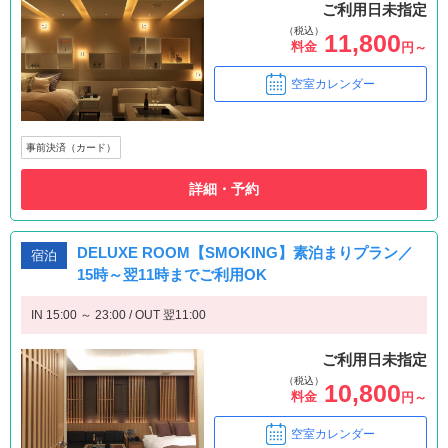
ご利用日未指定
（税込）
11,800
料金
円～
空室カレンダー
事前決済（カード）
詳細・予約
DELUXE ROOM【SMOKING】素泊まりプラン／
宿泊
15時～翌11時までご利用OK
IN 15:00 ～ 23:00 / OUT 翌11:00
ご利用日未指定
（税込）
10,800
料金
円～
空室カレンダー