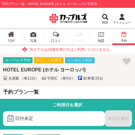
予約プラン一覧：HOTEL EUROPE (ホテル ヨーロッパ) / 宇部市
検索
マイメニュー
TOP
写真
口コミ
クーポン
地図
予約
当ホテルは18歳未満の方はご利用いただけません。
カップルズ予約
ポイント利用可
インボイス対応
HOTEL EUROPE (ホテル ヨーロッパ)
丸尾駅 （車12分）
宇部IC （車5分）
駐車場:25台
予約プラン一覧
ご利用日を選択
日付未定
本日を選択