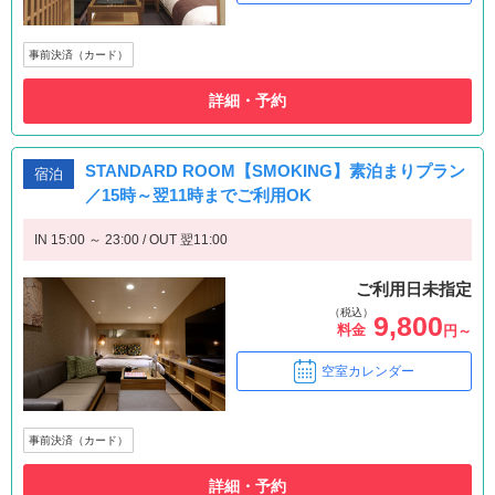
事前決済（カード）
詳細・予約
STANDARD ROOM【SMOKING】素泊まりプラン
宿泊
／15時～翌11時までご利用OK
IN 15:00 ～ 23:00 / OUT 翌11:00
ご利用日未指定
（税込）
9,800
料金
円～
空室カレンダー
事前決済（カード）
詳細・予約