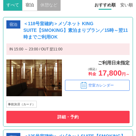
すべて
宿泊
休憩など
おすすめ順
安い順
＜118号室確約＞メゾネット KING
宿泊
SUITE【SMOKING】素泊まりプラン／15時～翌11
時までご利用OK
IN 15:00 ～ 23:00 / OUT 翌11:00
ご利用日未指定
（税込）
17,800
料金
円～
空室カレンダー
事前決済（カード）
詳細・予約