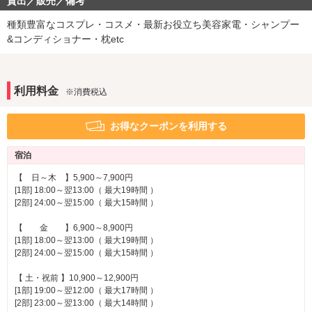
貸出／販売／備考
カラオケ
VOD
※一部
TVゲーム
Wi-Fi
※一部
種類豊富なコスプレ・コスメ・最新お役立ち美容家電・シャンプー
有線LAN
Android充電器
&コンディショナー・枕etc
iPhone充電器
DVDプレーヤー
ブルーレイプレーヤー
利用料金
※消費税込
アメニティ
セレクトシャンプー
カールドライヤー
お得なクーポンを利用する
ヘアアイロン
電気マッサージ器
コスプレ
宿泊
部屋タイプ
【 日～木 】5,900～7,900円
禁煙ルーム
[1部] 18:00～翌13:00（ 最大19時間 ）
3名以上利用可
※一部
[2部] 24:00～翌15:00（ 最大15時間 ）
1名利用可
【 金 】6,900～8,900円
サービス
[1部] 18:00～翌13:00（ 最大19時間 ）
ルームサービス
女子会
※一部
[2部] 24:00～翌15:00（ 最大15時間 ）
【 土・祝前 】10,900～12,900円
[1部] 19:00～翌12:00（ 最大17時間 ）
[2部] 23:00～翌13:00（ 最大14時間 ）