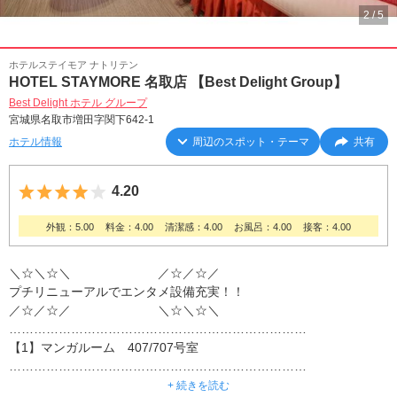
2
/
5
ホテルステイモア ナトリテン
HOTEL STAYMORE 名取店 【Best Delight Group】
Best Delight ホテル グループ
宮城県名取市増田字関下642-1
ホテル情報
周辺のスポット・テーマ
共有
5つ星のうち4
4.20
外観：5.00
料金：4.00
清潔感：4.00
お風呂：4.00
接客：4.00
＼☆＼☆＼ ／☆／☆／
プチリニューアルでエンタメ設備充実！！
／☆／☆／ ＼☆＼☆＼
………………………………………………………………
【1】マンガルーム 407/707号室
………………………………………………………………
【2】プラネタリウム 305号室
+ 続きを読む