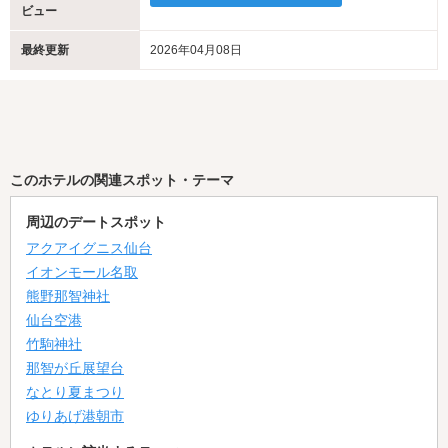
ビュー
最終更新
2026年04月08日
このホテルの関連スポット・テーマ
周辺のデートスポット
アクアイグニス仙台
イオンモール名取
熊野那智神社
仙台空港
竹駒神社
那智が丘展望台
なとり夏まつり
ゆりあげ港朝市