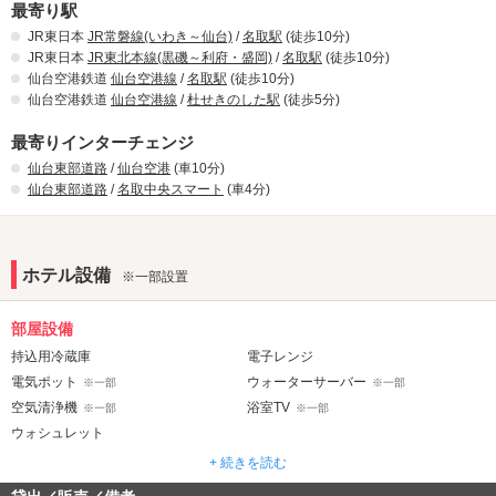
最寄り駅
JR東日本
JR常磐線(いわき～仙台)
/
名取駅
(徒歩10分)
JR東日本
JR東北本線(黒磯～利府・盛岡)
/
名取駅
(徒歩10分)
仙台空港鉄道
仙台空港線
/
名取駅
(徒歩10分)
仙台空港鉄道
仙台空港線
/
杜せきのした駅
(徒歩5分)
最寄りインターチェンジ
仙台東部道路
/
仙台空港
(車10分)
仙台東部道路
/
名取中央スマート
(車4分)
ホテル設備
※一部設置
部屋設備
持込用冷蔵庫
電子レンジ
電気ポット
ウォーターサーバー
※一部
※一部
空気清浄機
浴室TV
※一部
※一部
ウォシュレット
+ 続きを読む
音響・映像・通信