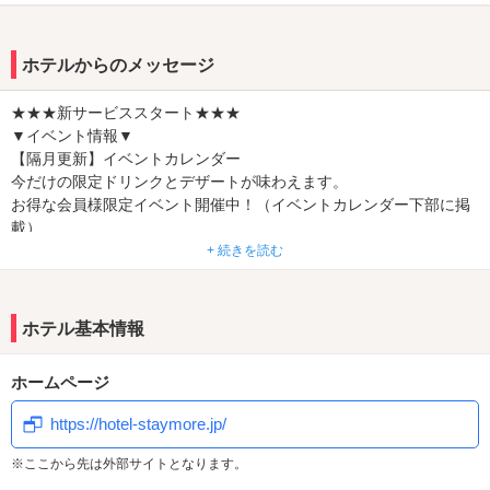
………………………………………………………………
【3】クロームキャスト全室導入 Youtube/Netflix
………………………………………………………………
ホテルからのメッセージ
【4】CINEMA CHANNEL 全室完備
………………………………………………………………
★★★新サービススタート★★★
【5】ウォーターサーバー設置部屋有
▼イベント情報▼
………………………………………………………………
【隔月更新】イベントカレンダー
☆*★*☆*★*☆*★*☆☆*★*☆*★
今だけの限定ドリンクとデザートが味わえます。
ベストディライトグループに加わりました
お得な会員様限定イベント開催中！（イベントカレンダー下部に掲
☆*★*☆*★*☆*★*☆☆*★*☆*★
載）
●東北最大級の「シャンプー&コンディショナー・ヘアケア
+ 続きを読む
GOODS」をご用意
【季節限定】フードメニュー
無料でご利用頂けます。
春夏秋冬、季節ごとに旬の食材を使用したこだわりメニュー。
●平日サービスタイム5時～24時まで利用OK
メインディッシュからデザートまで豊富にご用意。
ホテル基本情報
イオンモール名取から1分！
【季節限定】無料レンタルアメニティ
仙台空港から車で5分！
ホームページ
話題のシャンプー＆トリートメントや人気ボディウォッシュなどを
仙台東部道路名取インターチェンジより10分！
ピックアップ。
仙台空港線杜せきのした駅より徒歩5分！
https://hotel-staymore.jp/
気になるアイテムを無料でお試しいただけます！
仙台駅から車で25分、4号線バイパス沿いの入り口にある大きなサ
※ここから先は外部サイトとなります。
ンタが目印！