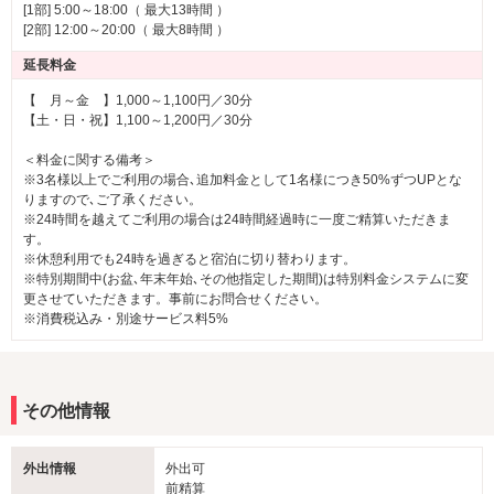
[1部] 5:00～18:00（ 最大13時間 ）
[2部] 12:00～20:00（ 最大8時間 ）
延長料金
【 月～金 】1,000～1,100円／30分
【土・日・祝】1,100～1,200円／30分
＜料金に関する備考＞
※3名様以上でご利用の場合､追加料金として1名様につき50%ずつUPとな
りますので､ご了承ください。
※24時間を越えてご利用の場合は24時間経過時に一度ご精算いただきま
す。
※休憩利用でも24時を過ぎると宿泊に切り替わります。
※特別期間中(お盆､年末年始､その他指定した期間)は特別料金システムに変
更させていただきます。事前にお問合せください。
※消費税込み・別途サービス料5%
その他情報
外出情報
外出可
前精算