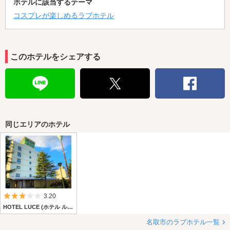
ホテルに該当するテーマ
コスプレが楽しめるラブホテル
このホテルをシェアする
同じエリアのホテル
5つ星のうち3
3.20
HOTEL LUCE (ホテル ルーチェ)
名取市のラブホテル一覧