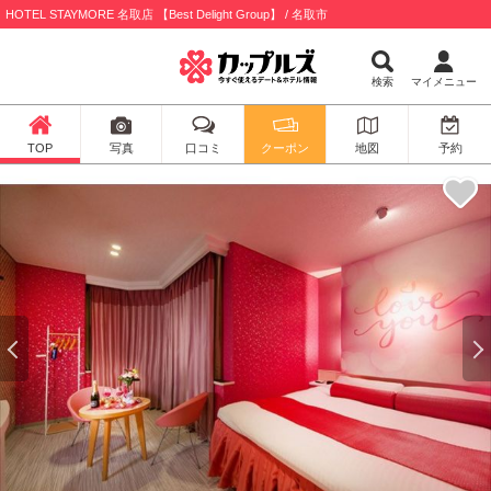
HOTEL STAYMORE 名取店 【Best Delight Group】 / 名取市
検索
マイメニュー
TOP
写真
口コミ
クーポン
地図
予約