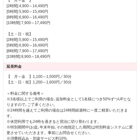
【 月～金 】
ホテルご利用のお客様は、無料コースもあり、特別激安料
[2時間] 4,900～14,490円
金でお手軽にご堪能頂けます。
[5時間] 5,900～15,490円
[8時間] 6,900～16,490円
[10時間] 7,900～17,490円
完全個室で安心してご利用頂けます！二人用個室も完備★
『極上のステイをお約束いたします！』
【土・日・祝】
[2時間] 5,900～15,490円
[5時間] 6,900～16,490円
■客室アメニティーの数は60種類以上！
[8時間] 7,900～17,490円
ボディーバターやフェイスマスク、ヘアトリートメントま
[10時間] 8,900～18,490円
で客室に完備。
延長料金
その他ヘアケア、フェイスケアパウチアメニティーの数の
多さに驚きを隠せない！？
【 月～金 】1,100～1,500円／30分
【土・日・祝】1,200～1,600円／30分
■総数１００種類以上のレンタルアイテム！
＜料金に関する備考＞
ブランドシャンプーやカールアイロンなどはもちろん、人
※3名様以上でご利用の場合､追加料金として1名様につき50%ずつUPとな
りますので､ご了承ください。
気のボディソープやクレンジング、洗顔まで揃う驚愕の品
※24時間を越えてご利用の場合は24時間経過時に一度ご精算いただきま
揃え！
す。
総数100種類を超える無料レンタルアメニティーは必見！
※休憩利用でも24時を過ぎると宿泊に切り替わります。
※特別期間中(お盆､年末年始､その他指定した期間)は特別料金システムに変
更させていただきます。事前にお問合せください。
■プレジデント／ロイヤルルームに無料ウェルカムフルーツ
※消費税込み・別途サービス料10%