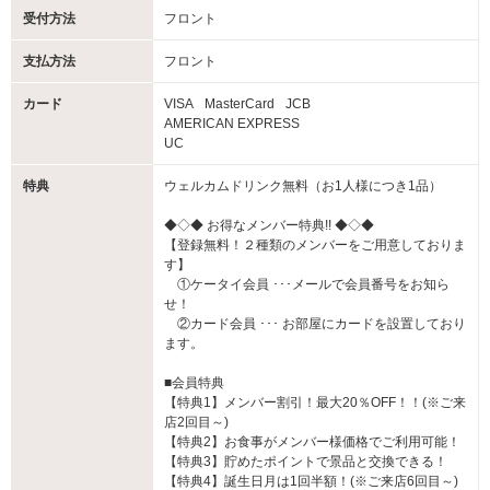
受付方法
フロント
支払方法
フロント
カード
VISA
MasterCard
JCB
AMERICAN EXPRESS
UC
特典
ウェルカムドリンク無料（お1人様につき1品）
◆◇◆ お得なメンバー特典!! ◆◇◆
【登録無料！２種類のメンバーをご用意しておりま
す】
①ケータイ会員 ･･･メールで会員番号をお知ら
せ！
②カード会員 ･･･ お部屋にカードを設置しており
ます。
■会員特典
【特典1】メンバー割引！最大20％OFF！！(※ご来
店2回目～)
【特典2】お食事がメンバー様価格でご利用可能！
【特典3】貯めたポイントで景品と交換できる！
【特典4】誕生日月は1回半額！(※ご来店6回目～)