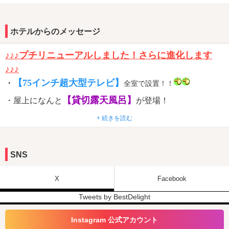
ホテルからのメッセージ
♪♪♪プチリニューアルしました！さらに進化します
♪♪♪
【
75インチ超大型テレビ】
・
全室で設置！！
【貸切露天風呂】
・屋上になんと
が登場！
【
室内ビールサーバー】
・
+ 続きを読む
飲み放題★
【囲炉裏】
・
幻想的な和の空間をご堪能下さい。
SNS
【プラネタリウム】
・幻想的な空間を演出する
【室内ダーツ】
・パーティープランにもってこいの
X
Facebook
ＶＲゲーム・ＶＲ動
・盛り上がること間違いなしの【
Tweets by BestDelight
画】
Instagram 公式アカウント
【アレクサ】
・全室対応の