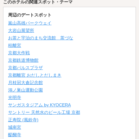
このホテルの関連スポット・テーマ
周辺のデートスポット
嵐山高雄パークウェイ
大岩山展望所
お茶と宇治のまち交流館 茶づな
桂離宮
京都大作戦
京都鉄道博物館
京都パルスプラザ
京都離宮 おだしとだしまき
月桂冠大倉記念館
鴻ノ巣山運動公園
光明寺
サンガスタジアム by KYOCERA
サントリー 天然水のビール工場 京都
正寿院 (風鈴寺)
城南宮
醍醐寺