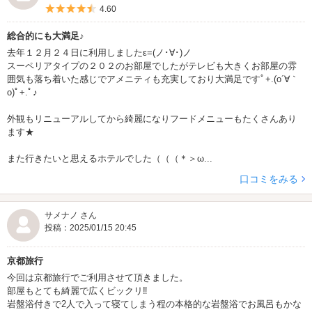
5つ星のうち4.5
4.60
総合的にも大満足♪
去年１２月２４日に利用しましたε=(ノ･∀･)ノ
スーペリアタイプの２０２のお部屋でしたがテレビも大きくお部屋の雰
囲気も落ち着いた感じでアメニティも充実しており大満足ですﾟ+.(o´∀｀
o)ﾟ+.ﾟ♪
外観もリニューアルしてから綺麗になりフードメニューもたくさんあり
ます★
また行きたいと思えるホテルでした（（（＊＞ω...
口コミをみる
サメナノ さん
投稿：2025/01/15 20:45
京都旅行
今回は京都旅行でご利用させて頂きました。
部屋もとても綺麗で広くビックリ‼︎
岩盤浴付きで2人で入って寝てしまう程の本格的な岩盤浴でお風呂もかな