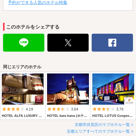
予約ができる人気のホテル特集
このホテルをシェアする
同じエリアのホテル
5つ星のうち4
5つ星のうち3.5
5つ星のうち3.
4.19
3.64
3.76
HOTEL ALFA LUXURY SWEET (ホテル アルファラグジュアリースイート)
HOTEL kara hana (ホテル カラハナ)
HOTEL LOTUS Gorgeous Japan 京都店 【Best Delight Group】
京都市伏見区のラブホテル一覧
京都エリアすべてのラブホテル一覧