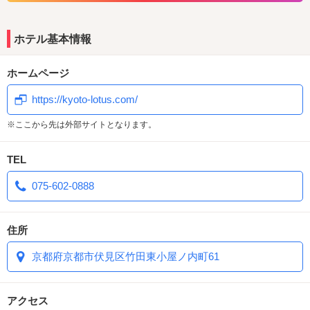
【天井水槽や金魚水
・室内水槽もバリエーション豊富
ホテル基本情報
槽】
他にも♪
ホームページ
★☆★ホテルアワード殿堂入りしました！！★☆★
わくわくドキドキ、ガチャガチャポンして景品ゲット！
https://kyoto-lotus.com/
お帰りの際、お部屋にあるコインを持ってフロント設置の
※ここから先は外部サイトとなります。
ガチャガチャへGO！
ハズレなし
、
宿泊半額券も当たっちゃう!?
TEL
絶品のグランドメニューございます！
075-602-0888
メニュー数の豊富さと品質の良さが自慢♪
見た目にもこだわり
、
厳選されたメニュー
をぜひご賞味下
さい。
住所
京都府京都市伏見区竹田東小屋ノ内町61
▼イベント情報▼
⇒最新イベントは写真ギャラリーをチェック♪
【隔月更新】イベントカレンダー
今だけの限定ドリンクとデザートが味わえます。
アクセス
お得な会員様限定イベント開催中！（イベントカレンダー下部に掲載）