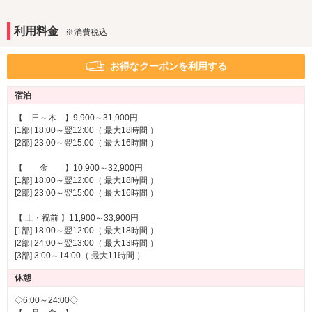
利用無料★ダーツ＆ビリヤードルーム!!
２４時間利用ＯＫでしかも無料の「ダーツ＆ビリヤード」
音響・映像・通信
利用料金
※消費税込
ルームが人気！
ホームシアター
カラオケ
30分から気軽にご利用頂けます♪ また、お部屋で食事も可能
プロジェクター
TVゲーム
※一部
お得なクーポンを利用する
ですので、ワイワイ楽しめること間違いなし★
有線LAN
ブルーレイプレーヤー
宿泊
アメニティ
ＳＰＡ ＬＯＴＵＳに新メニュー登場！
セレクトシャンプー
カールドライヤー
【 日～木 】9,900～31,900円
『ホットストーンセラピー』でカラダの芯から癒やされよ
[1部] 18:00～翌12:00（ 最大18時間 ）
コスプレ
う♪
[2部] 23:00～翌15:00（ 最大16時間 ）
[
ホットストーンセラピー
]
詳細はこちら
サービス
【 金 】10,900～32,900円
ルームサービス
[1部] 18:00～翌12:00（ 最大18時間 ）
★大人気設備★
[2部] 23:00～翌15:00（ 最大16時間 ）
３ｍ級の巨大水槽で極上リラクゼーションを演出！ 詳しく
はお部屋のページでチェック★
【 土・祝前 】11,900～33,900円
[1部] 18:00～翌12:00（ 最大18時間 ）
『バリエステが、HOTEL LOTUS４階に！』
[2部] 24:00～翌13:00（ 最大13時間 ）
バリのスパを思わせるような空間と専属エステティシャン
[3部] 3:00～14:00（ 最大11時間 ）
のゴットハンドで疲れを癒し、
休憩
贅沢なお時間をお過ごし下さいませ。
◇6:00～24:00◇
オールハンドのオイルマッサージで心も体も癒します。