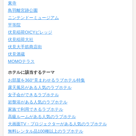
東寺
鳥羽離宮跡公園
ニンテンドーミュージアム
平等院
伏見稲荷OICYビレッジ
伏見稲荷大社
伏見大手筋商店街
伏見酒蔵
MOMOテラス
ホテルに該当するテーマ
お部屋を360°見まわせるラブホテル特集
露天風呂がある人気のラブホテル
女子会ができるラブホテル
岩盤浴がある人気のラブホテル
家族で利用できるラブホテル
高級ルームがある人気のラブホテル
大画面TV・プロジェクターがある人気のラブホテル
無料レンタル品100種以上のラブホテル