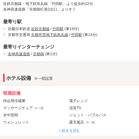
近鉄京都線・地下鉄烏丸線「竹田駅」より徒歩約12分
名神高速道路「京都南IC第2出口」よりすぐ
【季節限定】フードメニュー
春夏秋冬、季節ごとに旬の食材を使用したこだわりメニュー。
最寄り駅
メインディッシュからデザートまで豊富にご用意。
近畿日本鉄道
近鉄京都線
/
竹田駅
(車14分)
京都市交通局
京都市営地下鉄烏丸線
/
竹田駅
(車14分)
【季節限定】無料レンタルアメニティ
最寄りインターチェンジ
話題のシャンプー＆トリートメントや人気ボディウォッシュなどをピッ
名神高速道路
/
京都南
(車1分)
クアップ。
気になるアイテムを無料でお試しいただけます！
【期間限定】居酒屋メニュー
ホテル設備
※一部設置
自慢のおつまみメニューできました。
お酒のお供や、ちょっと食べたい時に一品いかが？
部屋設備
持込用冷蔵庫
電子レンジ
【期間限定】うまいもんフェア
マッサージチェア
浴室TV
※一部
なんとあのイベリコ豚が1000円以内で食べられる！
水中照明
ジェット・バブルバス
サーロインステーキもボリューム満点の150g！
ウォシュレット
露天風呂
※一部
岩盤浴
ドライサウナ
※一部
※一部
+ 続きを読む
ミストサウナ
※一部