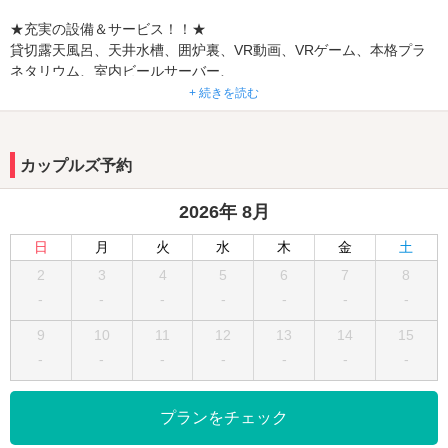
★充実の設備＆サービス！！★
貸切露天風呂、天井水槽、囲炉裏、VR動画、VRゲーム、本格プラ
ネタリウム、室内ビールサーバー、
テンピュールベッド、アレクサ、IHキッチンなど。
+ 続きを読む
★☆★ホテルアワード殿堂入りしました！！★☆★
☆至極の癒しバリエステ『ＳＰＡ ＬＯＴＵＳ』併設★
カップルズ予約
【極上のサービスは必見】究極の癒し空間ホテル！
2026年 8月
優雅で贅沢なオリエンタルリゾート♪“ネオジャパネスク”のテーマ通
り、和モダンにオリエンタルを融合させた空間は、落ち着いた雰囲
日
月
火
水
木
金
土
気ながら異国情緒が漂う。京都の持つ上品な質感にマッチしたリゾ
2
3
4
5
6
7
8
ートホテルが誕生した！露天風呂や岩盤浴、乾式サウナを備えたプ
-
-
-
-
-
-
-
レジデントルームをはじめ、一番リーズナブルなタイプでも、60イ
ンチ以上の大画面テレビ、水中照明付きのジェットバス、パソコ
9
10
11
12
13
14
15
ン、ダイニングテーブル＆ソファなどを完備とあって、すでにリピ
-
-
-
-
-
-
-
ーター続出中！さぁ今すぐ極上のオリエンタルリゾートへ旅しよ
う！
プランをチェック