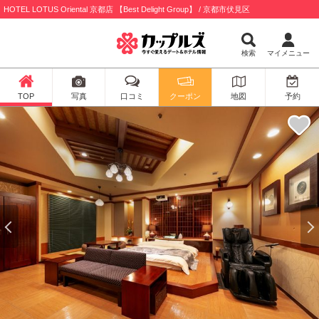
HOTEL LOTUS Oriental 京都店 【Best Delight Group】 / 京都市伏見区
検索
マイメニュー
TOP
写真
口コミ
クーポン
地図
予約