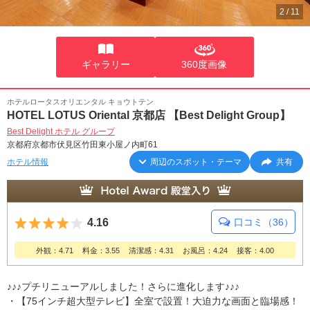
2
/
11
ギャラリー
360度画像
ホテルロータスオリエンタル キョウトテン
HOTEL LOTUS Oriental 京都店 【Best Delight Group】
Best Delight ホテル グループ
京都府京都市伏見区竹田東小屋ノ内町61
ホテル情報
周辺のスポット・テーマ
共有
5つ星のうち4
4.16
口コミ（36）
外観：4.71
料金：3.55
清潔感：4.31
お風呂：4.24
接客：4.00
♪♪♪プチリニューアルしました！さらに進化します♪♪♪
・【75インチ超大型テレビ】全室で設置！大迫力な画面と臨場感！