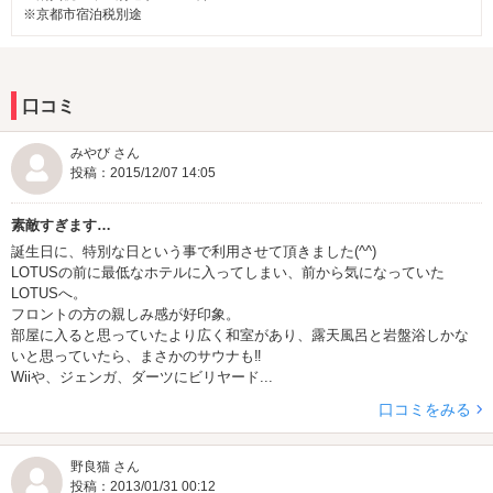
を設置！
※京都市宿泊税別途
季節により果物の種類が変わります。
他のランクのお部屋ではメンバー様に980円でご提供してお
ります。
口コミ
■お食事＆ドリンクは無料メニューからグランドメニューま
みやび さん
で５００種類以上をご用意！
投稿：2015/12/07 14:05
メンバーになればご登録当日よりメンバーズ専用の無料フ
ードがオーダー可能！
素敵すぎます…
さらにお食事メニューもメンバー料金でオーダーできま
誕生日に、特別な日という事で利用させて頂きました(^^)
す。是非ご賞味ください！
LOTUSの前に最低なホテルに入ってしまい、前から気になっていた
LOTUSへ。
フロントの方の親しみ感が好印象。
■ネット予約サービスでオトクにステイ！
部屋に入ると思っていたより広く和室があり、露天風呂と岩盤浴しかな
女子会プランや京都観光プラン、パーティープランなどオ
いと思っていたら、まさかのサウナも‼
トクなプランもご用意！
Wiiや、ジェンガ、ダーツにビリヤード...
口コミをみる
・
女子会プラン
・
京都観光プラン
・
癒しプラン
・
パーティ
ープラン
・
ファミリープラン
・
ビジネスプラン
野良猫 さん
投稿：2013/01/31 00:12