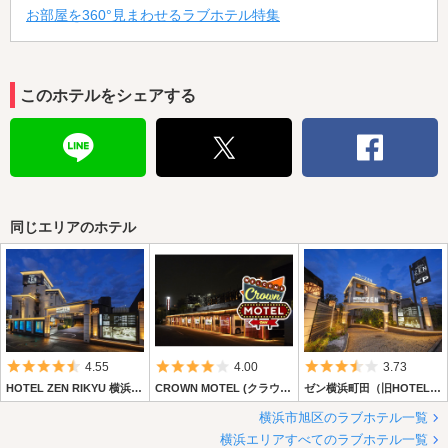
お部屋を360°見まわせるラブホテル特集
このホテルをシェアする
同じエリアのホテル
5つ星のうち4.5
5つ星のうち4
5つ星のうち3.
4.55
4.00
3.73
HOTEL ZEN RIKYU 横浜町田
CROWN MOTEL (クラウン モーテル)
ゼン横浜町田（旧HOTEL C.(シードット) 横浜ドゥエ）
横浜市旭区のラブホテル一覧
横浜エリアすべてのラブホテル一覧