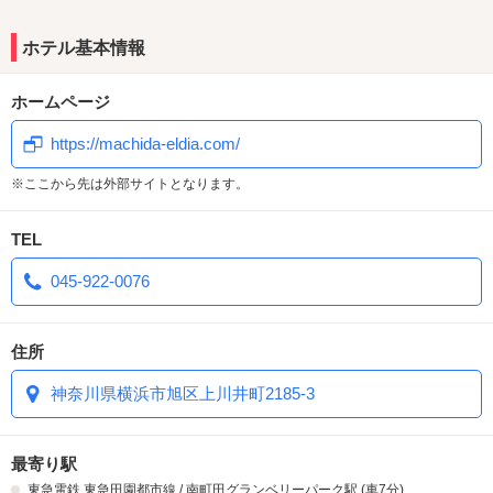
.
【期間限定】居酒屋メニュー
ホテル基本情報
自慢のおつまみメニューできました。
お酒のお供や、ちょっと食べたい時に一品いかが？
ホームページ
https://machida-eldia.com/
※ここから先は外部サイトとなります。
TEL
045-922-0076
住所
神奈川県横浜市旭区上川井町2185-3
最寄り駅
東急電鉄
東急田園都市線
/
南町田グランベリーパーク駅
(車7分)