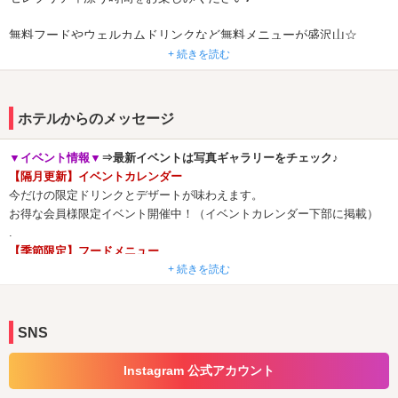
無料フードやウェルカムドリンクなど無料メニューが盛沢山☆
お気軽にぜひ一度お越し下さいませ。
+ 続きを読む
ホテルからのメッセージ
▼イベント情報▼
⇒最新イベントは写真ギャラリーをチェック♪
【隔月更新】イベントカレンダー
今だけの限定ドリンクとデザートが味わえます。
お得な会員様限定イベント開催中！（イベントカレンダー下部に掲載）
.
【季節限定】フードメニュー
春夏秋冬、季節ごとに旬の食材を使用したこだわりメニュー。
+ 続きを読む
メインディッシュからデザートまで豊富にご用意。
.
【季節限定】無料レンタルアメニティ
SNS
話題のシャンプー＆トリートメントや人気ボディウォッシュなどをピッ
クアップ。
Instagram 公式アカウント
気になるアイテムを無料でお試しいただけます！