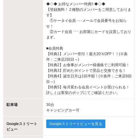
◆◇◆ お得なメンバー特典!! ◆◇◆
【登録無料！２種類のメンバーをご用意しておりま
す】
①ケータイ会員 ･･･メールで会員番号をお知ら
せ！
②カード会員 ･･･ お部屋にカードを設置しており
ます。
■会員特典
【特典1】メンバー割引！最大20％OFF！！(※条
件：ご来店2回目～)
【特典2】お食事がメンバー様価格でご利用可能！
【特典3】貯めたポイントで景品と交換できる！
【特典4】誕生日月は1回半額！(※条件：ご来店6回
目～)
【特典5】毎月変わる会員イベントが受けられる！
詳しくは客室のポップにてご確認ください。
駐車場
30台
キャンピングカー可
Googleストリート
Googleストリートビューを見る
ビュー