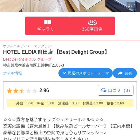
2
/
7
ギャラリー
360度画像
ホテルエルディア マチダテン
HOTEL ELDIA 町田店 【Best Delight Group】
Best Delight ホテル グループ
神奈川県横浜市旭区上川井町2185-3
ホテル情報
周辺のスポット・テーマ
共有
5つ星のうち2.5
2.96
口コミ（3）
外観：3.20
料金：3.00
清潔感：3.00
お風呂：3.00
接客：2.60
☆☆☆貴方を魅了するラグジュアリーホテル☆☆☆
充実の設備【露天風呂】【飲み放題ビールサーバー】【室内水槽】
豪華なお部屋と極上の空間で身も心もリフレッシュ♪
セレブリティ漂う時間をお楽しみください♪