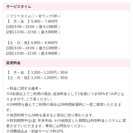
サービスタイム
◇フリータイム◇＜全ランクOK＞
【 月～金 】5,900～ 7,900円
[1部] 6:00～19:00（ 最大13時間 ）
[2部] 13:00～22:00（ 最大9時間 ）
【土・日・祝】6,900～ 8,900円
[1部] 6:00～19:00（ 最大13時間 ）
[2部] 13:00～22:00（ 最大9時間 ）
延長料金
【 月～金 】1,000～1,100円／30分
【土・日・祝】1,100～1,200円／30分
＜料金に関する備考＞
※3名様以上でご利用の場合､追加料金として1名様につき50%ずつUPとな
りますので､ご了承ください。
※24時間を越えてご利用の場合は24時間経過時に一度ご精算いただきま
す。
※休憩利用でも24時を過ぎると宿泊に切り替わります。
※特別期間中(お盆､年末年始､その他指定した期間)は特別料金システムに変
更させていただきます。事前にお問合せください。
※消費税込み・別途サービス料10%