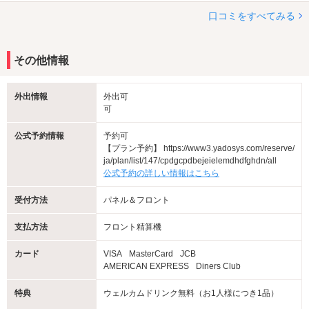
口コミをすべてみる
その他情報
外出情報
外出可
可
公式予約情報
予約可
【プラン予約】 https://www3.yadosys.com/reserve/
ja/plan/list/147/cpdgcpdbejeielemdhdfghdn/all
公式予約の詳しい情報はこちら
受付方法
パネル＆フロント
支払方法
フロント精算機
カード
VISA
MasterCard
JCB
AMERICAN EXPRESS
Diners Club
特典
ウェルカムドリンク無料（お1人様につき1品）