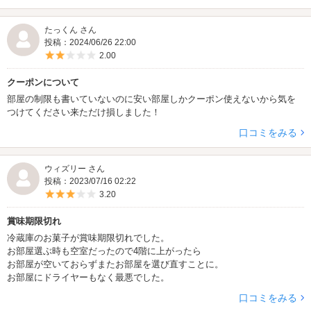
たっくん さん
投稿：2024/06/26 22:00
5つ星のうち2
2.00
クーポンについて
部屋の制限も書いていないのに安い部屋しかクーポン使えないから気を
つけてください来ただけ損しました！
口コミをみる
ウィズリー さん
投稿：2023/07/16 02:22
5つ星のうち3
3.20
賞味期限切れ
冷蔵庫のお菓子が賞味期限切れでした。
お部屋選ぶ時も空室だったので4階に上がったら
お部屋が空いておらずまたお部屋を選び直すことに。
お部屋にドライヤーもなく最悪でした。
口コミをみる