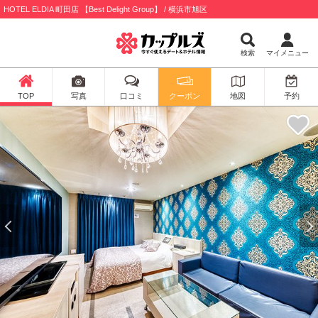
HOTEL ELDIA 町田店 【Best Delight Group】 / 横浜市旭区
検索
マイメニュー
TOP
写真
口コミ
クーポン
地図
予約