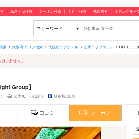
索
高速・IC検索
クーポン検索
予約可検索
地図検索
ホテルグルー
フリーワード
検索
大阪府 エリア検索
大阪府ラブホテル
茨木市ラブホテル
HOTEL LOT
ただけません。
ight Group】
分）
茨木IC （車1分）
駐車場:30台
口コミ
クーポン