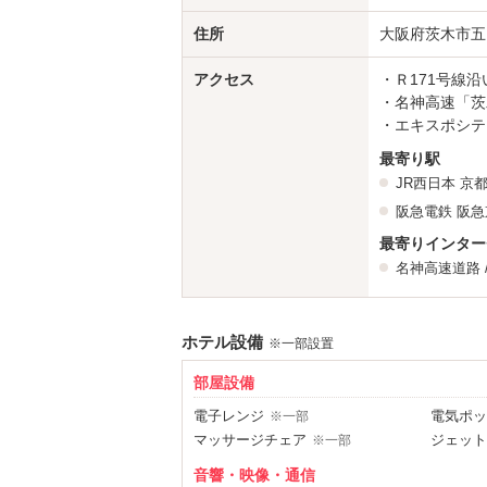
【季節限定】無料レンタルアメニテ
住所
大阪府茨木市五日
話題のシャンプー＆トリートメント
気になるアイテムを無料でお試しい
アクセス
・Ｒ171号線
.
・名神高速「茨
【期間限定】居酒屋メニュー
・エキスポシテ
自慢のおつまみメニューできました
最寄り駅
お酒のお供や、ちょっと食べたい時
JR西日本
京
阪急電鉄
阪急
最寄りインター
名神高速道路
ホテル設備
※一部設置
部屋設備
電子レンジ
電気ポッ
※一部
マッサージチェア
ジェット
※一部
音響・映像・通信