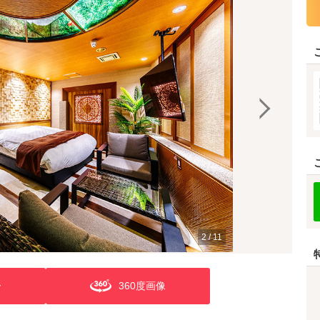
2
/
11
ー
360度画像