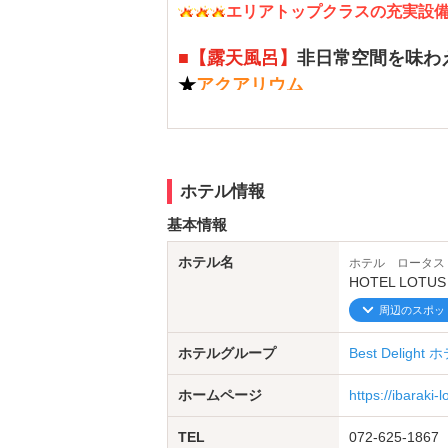
エリアトップクラスの充実設
■
【露天風呂】
非日常空間を味わ
★
アクアリウム
★
ビールサーバー
★
暖炉
★
禁煙ルーム（206/309）
ホテル情報
新サービス盛沢山でお得がいっぱい
基本情報
▼イベント情報▼
⇒最新イベントは写
ホテル名
ホテル ロータス
【隔月更新】イベントカレンダー
HOTEL LOTUS 
今だけの限定ドリンクとデザートが
周辺のスポッ
お得な
会員様限定イベント開催中！
.
ホテルグループ
Best Deligh
【季節限定】フードメニュー
春夏秋冬、季節ごとに旬の食材を使
ホームページ
https://ibaraki-
メインディッシュからデザートまで
.
TEL
072-625-1867