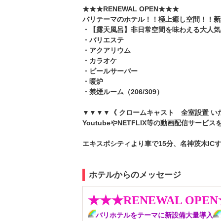
★★★RENEWAL OPEN★★★
バリテーマのホテル！！極上癒し空間！！新
・【露天風呂】非日常空間を味わえる大人気
・バリエステ
・アクアリウム
・カラオケ
・ビールサーバー
・暖炉
・禁煙ルーム（206/309）
▼▼▼▼《 クロームキャスト 全室設置 い
YoutubeやNETFLIX等の動画配信サー
エキスポシティより車で15分、名神茨木IC
ホテルからのメッセージ
★★★RENEWAL OPE
バリホテルをテーマに新設備大量導入