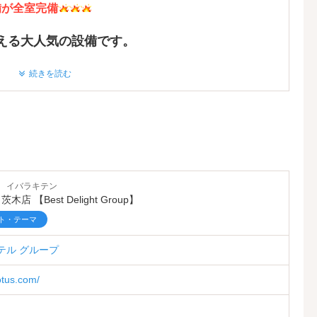
備が全室完備
える大人気の設備です。
続きを読む
真ギャラリーをチェック♪
 イバラキテン
茨木店 【Best Delight Group】
味わえます。
ト・テーマ
（イベントカレンダー下部に掲載）
t ホテル グループ
用したこだわりメニュー。
lotus.com/
豊富に
ご用意
。