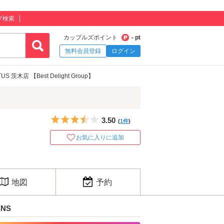
プ検索
カップルズポイント
- pt
無料会員登録
ログイン
US 茨木店 【Best Delight Group】
5つ星のうち3.5
3.50
(
1件
)
お気に入りに追加
地図
予約
SNS