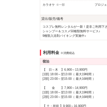
カラオケ
プロジェ
※一部
Wi-Fi
Androi
DVDプレーヤー
※一部
貸出/販売/備考
アメニティ
コスプレ無料レンタルが一新！是非ご利用下
セレクトシャンプー
カールド
シャンプー＆コスメ50種類無料サービス♪
電気マッサージ器
コスプレ
9種類入浴剤バイキング実施中♪
部屋タイプ
禁煙ルーム
3名以上
※一部
利用料金
※消費税込
パーティルーム
鏡張り
※一部
宿泊
サービス
【 日～木 】6,900～13,900円
ルームサービス
女子会
[1部] 18:00～翌13:00（ 最大19時間 ）
[2部] 23:00～翌15:00（ 最大16時間 ）
【 金 】7,900～14,900円
[1部] 18:00～翌13:00（ 最大19時間 ）
[2部] 23:00～翌15:00（ 最大16時間 ）
【 土・祝前 】9,900～16,900円