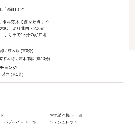
ィ
市緑町3-21
や人気ボディウォッシュなどをピックアップ。
ただけます！
沿い名神茨木IC西交差点すぐ
木IC」より北西へ200ｍ
ィより車で15分の好立地
。
に一品いかが？
都線
/
茨木駅
(車8分)
京都本線
/
茨木市駅
(車10分)
チェンジ
/
茨木
(車1分)
ト
空気清浄機
※一部
・バブルバス
ウォシュレット
※一部