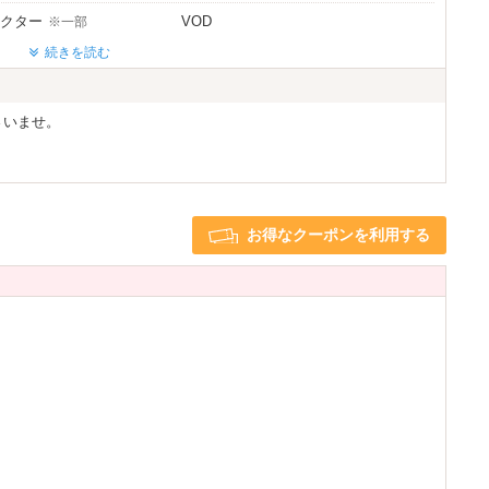
クター
VOD
※一部
d充電器
iPhone充電器
続きを読む
さいませ。
ライヤー
ヘアアイロン
※一部
※一部
利用可
1名利用可
お得なクーポンを利用する
※一部
※一部