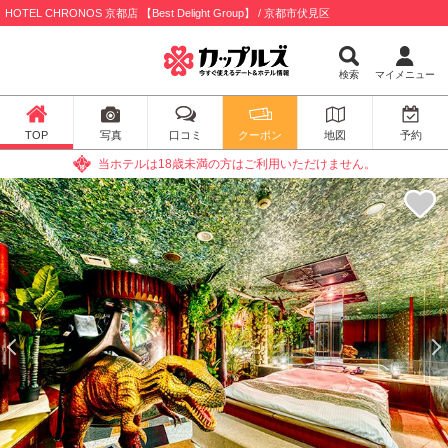
HOTEL CHRONOS 京都店 【Best Delight Group】 / 京都市伏見区
検索
マイメニュー
TOP
写真
口コミ
クーポン
地図
予約
当ホテルは18歳未満の方はご利用いただけません。