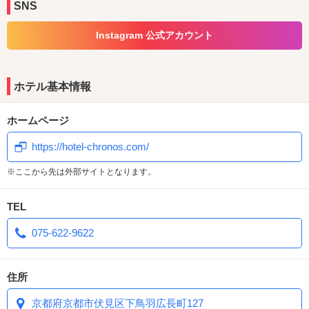
SNS
殿様
、花魁
、スイーツ
、SM
、バリ
、アラビアン
Instagram 公式アカウント
、全面ミラー
、
ダイナソー
、地獄
、ハワイアン
など
まだまだテーマは豊富にございます
ホテル基本情報
▼イベント情報▼
⇒最新イベントは写真ギャラリーをチェック♪
【隔月更新】イベントカレンダー
ホームページ
今だけの限定ドリンクとデザートが味わえます。
お得な会員様限定イベント開催中！（イベントカレンダー下部に掲載）
https://hotel-chronos.com/
【季節限定】フードメニュー
※ここから先は外部サイトとなります。
春夏秋冬、季節ごとに旬の食材を使用したこだわりメニュー。
メインディッシュからデザートまで豊富にご用意。
TEL
【季節限定】無料レンタルアメニティ
075-622-9622
話題のシャンプー＆トリートメントや人気ボディウォッシュなどをピッ
クアップ。
気になるアイテムを無料でお試しいただけます！
住所
【期間限定】居酒屋メニュー
京都府京都市伏見区下鳥羽広長町127