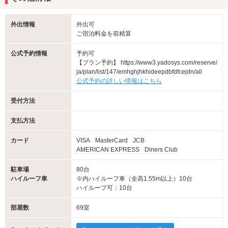
外出情報
外出可
ご宿泊料金を前精算
公式予約情報
予約可
【プラン予約】 https://www3.yadosys.com/reserve/
ja/plan/list/147/emhghjhkhideepdbfdfcejdn/all
公式予約の詳しい情報はこちら
受付方法
支払方法
カード
VISA
MasterCard
JCB
AMERICAN EXPRESS
Diners Club
駐車場
80台
ハイルーフ車
※内ハイルーフ車（全高1.55m以上）10台
ハイルーフ可：10台
部屋数
69室