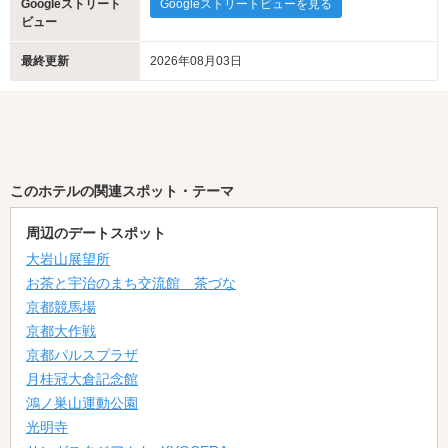
Googleストリート
Googleストリートビューを見る
ビュー
最終更新
2026年08月03日
このホテルの関連スポット・テーマ
周辺のデートスポット
大岩山展望所
お茶と宇治のまち交流館 茶づな
京都競馬場
京都大作戦
京都パルスプラザ
月桂冠大倉記念館
鴻ノ巣山運動公園
光明寺