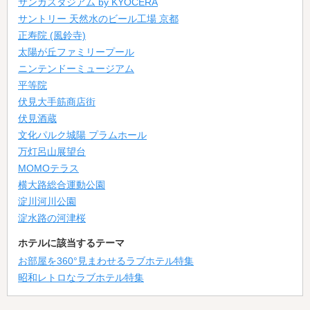
サンガスタジアム by KYOCERA
サントリー 天然水のビール工場 京都
正寿院 (風鈴寺)
太陽が丘ファミリープール
ニンテンドーミュージアム
平等院
伏見大手筋商店街
伏見酒蔵
文化パルク城陽 プラムホール
万灯呂山展望台
MOMOテラス
横大路総合運動公園
淀川河川公園
淀水路の河津桜
ホテルに該当するテーマ
お部屋を360°見まわせるラブホテル特集
昭和レトロなラブホテル特集