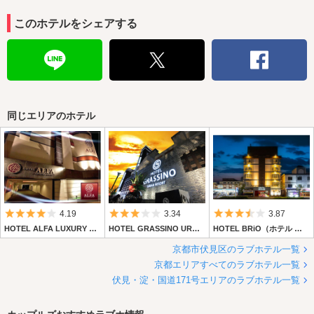
このホテルをシェアする
同じエリアのホテル
5つ星のうち4
5つ星のうち3
5つ星のうち3.
4.19
3.34
3.87
HOTEL ALFA LUXURY SWEET (ホテル アルファラグジュアリースイート)
HOTEL GRASSINO URBAN RESORT (ホテル グラッシーノ アーバン リゾート)
HOTEL BRiO（ホテル ブリオ）
京都市伏見区のラブホテル一覧
京都エリアすべてのラブホテル一覧
伏見・淀・国道171号エリアのラブホテル一覧