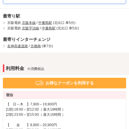
自慢のおつまみメニューできました。
お酒のお供や、ちょっと食べたい時に一品いかが？
最寄り駅
京阪電鉄
京阪本線
/
中書島駅
(北出口 車5分)
京阪電鉄
京阪宇治線
/
中書島駅
(北出口 車5分)
最寄りインターチェンジ
名神高速道路
/
京都南
(車7分)
利用料金
※消費税込
お得なクーポンを利用する
宿泊
【 日～木 】7,900～19,900円
[1部] 18:00～翌12:00（ 最大18時間 ）
[2部] 23:00～翌15:00（ 最大16時間 ）
【 金 】8,900～20,900円