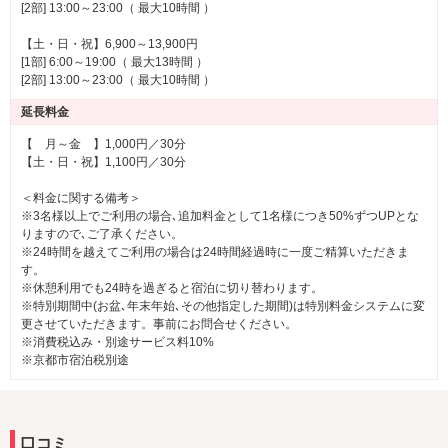
[2部] 13:00～23:00（ 最大10時間 ）
【土・日・祝】6,900～13,900円
[1部] 6:00～19:00（ 最大13時間 ）
[2部] 13:00～23:00（ 最大10時間 ）
延長料金
【 月～金 】1,000円／30分
【土・日・祝】1,100円／30分
＜料金に関する備考＞
※3名様以上でご利用の場合､追加料金として1名様につき50%ずつUPとな
りますので､ご了承ください。
※24時間を越えてご利用の場合は24時間経過時に一度ご精算いただきま
す。
※休憩利用でも24時を過ぎると宿泊に切り替わります。
※特別期間中(お盆､年末年始､その他指定した期間)は特別料金システムに変
更させていただきます。事前にお問合せください。
※消費税込み・別途サービス料10%
※京都市宿泊税別途
口コミ