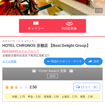
2
/
9
ギャラリー
360度画像
ホテルクロノス キョウトテン
HOTEL CHRONOS 京都店 【Best Delight Group】
Best Delight ホテル グループ
京都府京都市伏見区下鳥羽広長町127
ホテル情報
周辺のスポット・テーマ
共有
2023
5つ星のうち2.5
2.50
口コミ（6）
外観：2.75
料金：2.50
清潔感：2.50
お風呂：2.75
接客：2.00