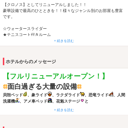
【クロノス】としてリニューアルしました！！
豪華設備で最高のひとときを！！様々なジャンル別のお部屋も豊富
です。
☆ウォータースライダー
★テニスコート付きルーム
☆お部屋でゴルフ
+ 続きを読む
★アメ車ベッドルーム
☆アラビアンルーム
★スイーツルーム
ホテルからのメッセージ
☆花魁ルーム
★恐竜ライド付きダイナソールーム
【フルリニューアルオープン！】
☆メリーゴーランド
面白過ぎる大量の設備
他にもまだまだジャンル別のお部屋や設備がございます！
貝殻ベッド
、象ライド
、ラクダライド
、恐竜ライド
、人間
洗濯機
、アメ車ベッド
、花魁ステージ
と
バラエティーに富んだアイテムや実用性重視のアイテム！謎のアイ
+ 続きを読む
テムまで・・・
ワクワクが止まらない楽しさがココにあります
様々なテーマのお部屋