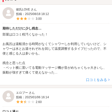
彼氏LOVE さん
投稿：2025/08/18 18:12
5つ星のうち3
3.00
期待しただけに少し残念…
部屋は口コミ程汚くなかった！
お風呂は湯船浸かる時間がなくてシャワーしか利用していないけど、シ
ャワーは水とお湯それぞれを回して温度調整するタイプだったので、不
便と感じる人は多いかも。
残念と思った点
・ベット横に置いてる電動マッサージ機が音がめちゃくちゃ大きいし、
振動が強すぎて痛くて使えなかった...
口コミをみる
エロプー さん
投稿：2025/01/06 16:14
5つ星のうち2.5
2.60
口コミ通り