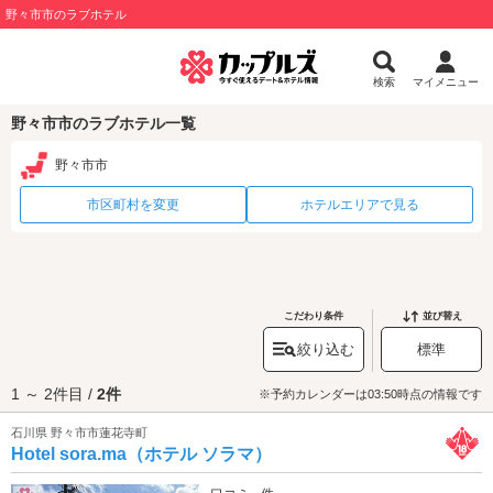
野々市市のラブホテル
検索
マイメニュー
野々市市のラブホテル一覧
野々市市
市区町村を変更
ホテルエリアで見る
こだわり条件
並び替え
絞り込む
標準
1 ～ 2件目 /
2件
※予約カレンダーは03:50時点の情報です
石川県 野々市市蓮花寺町
Hotel sora.ma（ホテル ソラマ）