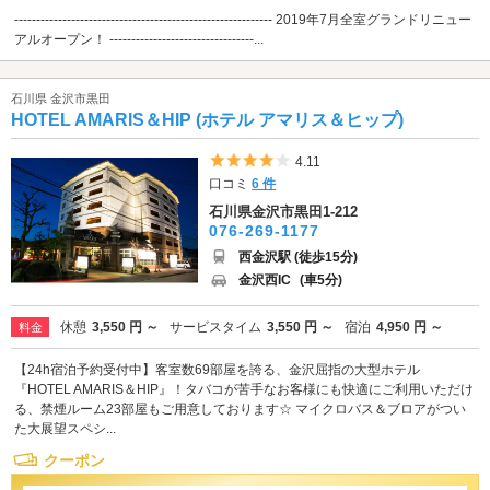
----------------------------------------------------------- 2019年7月全室グランドリニュー
アルオープン！ ---------------------------------...
石川県 金沢市黒田
HOTEL AMARIS＆HIP (ホテル アマリス＆ヒップ)
5つ星のうち4
4.11
口コミ
6 件
石川県金沢市黒田1-212
076-269-1177
西金沢駅 (徒歩15分)
金沢西IC
(車5分)
休憩
3,550 円 ～
サービスタイム
3,550 円 ～
宿泊
4,950 円 ～
料金
【24h宿泊予約受付中】客室数69部屋を誇る、金沢屈指の大型ホテル
『HOTEL AMARIS＆HIP』！タバコが苦手なお客様にも快適にご利用いただけ
る、禁煙ルーム23部屋もご用意しております☆ マイクロバス＆ブロアがつい
た大展望スペシ...
クーポン