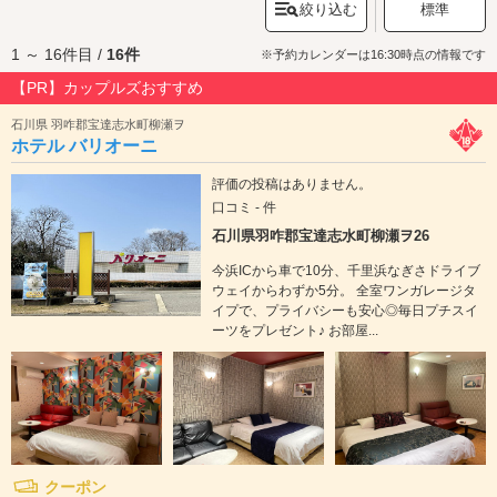
絞り込む
標準
街
」、桜の名所でもある「
金沢城
」などがあり、これらはデートスポット
としても人気です。特産品としては「加賀友禅」「金沢漆器」「九谷焼」
1 ～ 16件目 /
16件
などが代表的で、お土産や贈物にも最適です。そして金沢グルメといえ
※予約カレンダーは16:30時点の情報です
ば、カツと千切りキャベツをトッピングして食べる「金沢カレー」や、ケ
【PR】カップルズおすすめ
チャップライスに薄焼き卵と白身魚のフライ等をのせ、仕上げにタルタル
ソースをオンしたＢ級グルメ「ハントンライス」、地元産の海産物を活か
石川県 羽咋郡宝達志水町柳瀬ヲ
した「金沢おでん」などが人気。市内には多数のショッピング施設が立ち
ホテル バリオーニ
並ぶ繁華街「香林坊」や、約1500の飲食店やキャバクラ、風俗店が連なる
歓楽街「片町」エリアがあり、日夜行き交う人々で賑わっています。市内
評価の投稿はありません。
のラブホテルには、ロマンチックなひと時を演出する天蓋付きベッドのあ
口コミ - 件
るホテルや、全室に水中照明付きジェット・バブルバスを完備したホテル
など、様々なホテルがあります。金沢市でラブホテルをお探しの際は、ク
石川県羽咋郡宝達志水町柳瀬ヲ26
ーポン・事前予約でお得に利用ができる『カップルズ』におまかせくださ
今浜ICから車で10分、千里浜なぎさドライブ
い。
ウェイからわずか5分。 全室ワンガレージタ
イプで、プライバシーも安心◎毎日プチスイ
ーツをプレゼント♪ お部屋...
クーポン