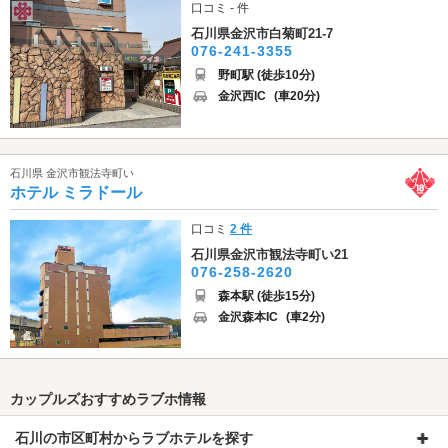
口コミ - 件
石川県金沢市白菊町21-7
076-241-3355
野町駅 (徒歩10分)
金沢西IC
(車20分)
石川県 金沢市観法寺町い
ホテル ミラドール
口コミ
2 件
石川県金沢市観法寺町い21
076-258-2620
森本駅 (徒歩15分)
金沢森本IC
(車2分)
カップルズおすすめラブホ情報
石川の市区町村からラブホテルを探す