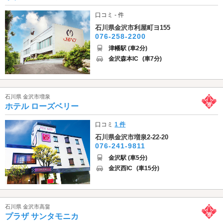
口コミ - 件
石川県金沢市利屋町ヨ155
076-258-2200
津幡駅 (車2分)
金沢森本IC
(車7分)
石川県 金沢市増泉
ホテル ローズベリー
口コミ
1 件
石川県金沢市増泉2-22-20
076-241-9811
金沢駅 (車5分)
金沢西IC
(車15分)
石川県 金沢市高畠
プラザ サンタモニカ