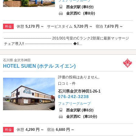
フェアリーグループ
西金沢駅 (車6分)
金沢西IC
(車8分)
休憩
5,170 円 ～
サービスタイム
5,720 円 ～
宿泊
7,670 円 ～
料金
--------------------------------------- 201/301号室のCランク2部屋に最新マッサージ
チェア導入!! --------------------------------------- ◆6...
石川県 金沢市神田
HOTEL SUIEN (ホテル スイエン)
評価の投稿はありません。
口コミ - 件
石川県金沢市神田1-26-1
076-242-3238
フェアリーグループ
西金沢駅 (車6分)
金沢西IC
(車10分)
休憩
4,290 円 ～
宿泊
6,680 円 ～
料金