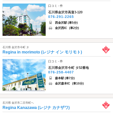
口コミ - 件
石川県金沢市高畠3-120
076-291-2265
西金沢駅 (車5分)
金沢西IC
(車2分)
石川県 金沢市今町 タ
Regina in morimoto (レジナ イン モリモト)
口コミ - 件
石川県金沢市今町 タ52番地
076-258-4407
森本駅 (車7分)
金沢森本IC
(車10分)
石川県 金沢市二日市町へ
Regina Kanazawa (レジナ カナザワ)