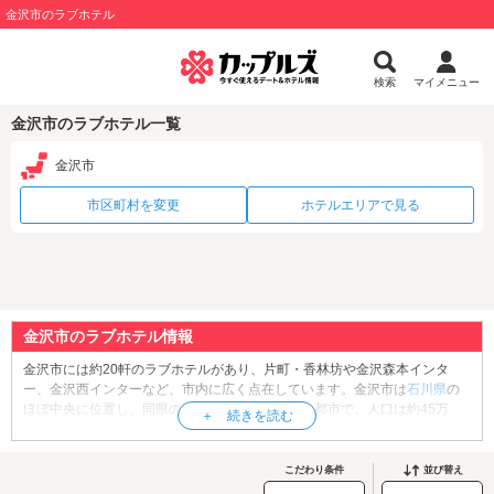
金沢市のラブホテル
検索
マイメニュー
金沢市のラブホテル一覧
金沢市
市区町村を変更
ホテルエリアで見る
金沢市のラブホテル情報
金沢市には約20軒のラブホテルがあり、片町・香林坊や金沢森本インタ
ー、金沢西インターなど、市内に広く点在しています。金沢市は
石川県
の
ほぼ中央に位置し、同県の県庁所在地及び最大の都市で、人口は約45万
人。日本海に面し、犀川と浅野川が流れる水源豊かな町であることか
ら、“用水のまち”として知られています。観光地としてはレアンドロ・エル
リッヒの「スイミング・プール」で有名な「
金沢21世紀美術館
」や、日本
こだわり条件
並び替え
三名園のひとつ「
兼六園
」、美しい出格子と石畳が続く「
ひがし茶屋