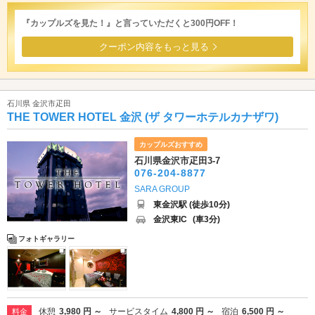
『カップルズを見た！』と言っていただくと300円OFF！
クーポン内容をもっと見る
石川県 金沢市疋田
THE TOWER HOTEL 金沢 (ザ タワーホテルカナザワ)
カップルズおすすめ
石川県金沢市疋田3-7
076-204-8877
SARA GROUP
東金沢駅 (徒歩10分)
金沢東IC
(車3分)
フォトギャラリー
休憩
3,980 円 ～
サービスタイム
4,800 円 ～
宿泊
6,500 円 ～
料金