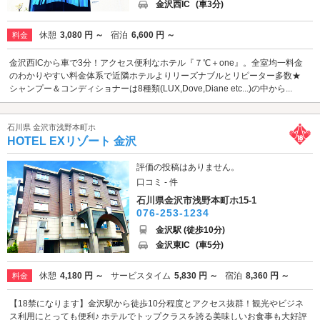
金沢西IC
(車3分)
休憩
3,080 円 ～
宿泊
6,600 円 ～
料金
金沢西ICから車で3分！アクセス便利なホテル『７℃＋one』。全室均一料金
のわかりやすい料金体系で近隣ホテルよりリーズナブルとリピーター多数★
シャンプー＆コンディショナーは8種類(LUX,Dove,Diane etc...)の中から...
石川県 金沢市浅野本町ホ
HOTEL EXリゾート 金沢
評価の投稿はありません。
口コミ - 件
石川県金沢市浅野本町ホ15-1
076-253-1234
金沢駅 (徒歩10分)
金沢東IC
(車5分)
休憩
4,180 円 ～
サービスタイム
5,830 円 ～
宿泊
8,360 円 ～
料金
【18禁になります】金沢駅から徒歩10分程度とアクセス抜群！観光やビジネ
ス利用にとっても便利♪ ホテルでトップクラスを誇る美味しいお食事も大好評