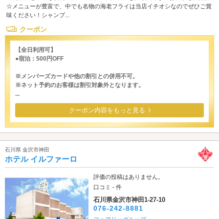
☆メニューが豊富で、中でも名物の海老フライは当店イチオシなのでぜひご賞
味ください！シャンプ...
クーポン
【全日利用可】
●宿泊：500円OFF
※メンバーズカードや他の割引との併用不可。
※ネット予約のお客様は割引対象外となります。
...
クーポン内容をもっと見る
石川県 金沢市神田
ホテル イルファーロ
評価の投稿はありません。
口コミ - 件
石川県金沢市神田1-27-10
076-242-8881