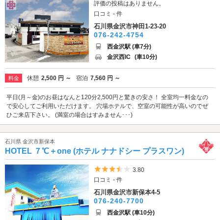
評価の投稿はありません。
口コミ - 件
石川県金沢市神田1-23-20
076-242-4754
西金沢駅 (車7分)
金沢西IC
(車10分)
休憩
2,500 円 ～
宿泊
7,560 円 ～
料金
平日(月～金)のお昼はなんと120分2,500円と驚きの安さ！ 全室均一料金なの
で安心してご利用いただけます。 穴場ホテルで、空室の可能性が高いのでぜ
ひご来店下さい。 (満室の場合はすみません･･･)
石川県 金沢市新保本
HOTEL ７℃＋one (ホテル ナナドシー プラスワン)
5つ星のうち3.5
3.80
口コミ - 件
石川県金沢市新保本4-5
076-240-7700
西金沢駅 (車10分)