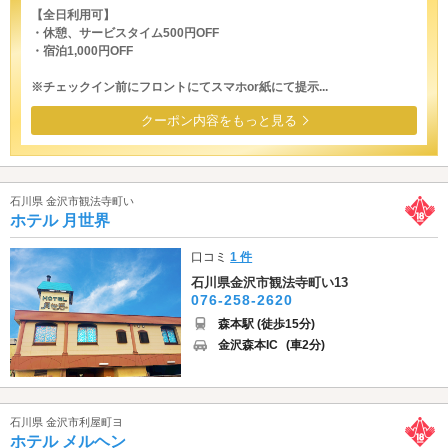
【全日利用可】
・休憩、サービスタイム500円OFF
・宿泊1,000円OFF
※チェックイン前にフロントにてスマホor紙にて提示...
クーポン内容をもっと見る
石川県 金沢市観法寺町い
ホテル 月世界
口コミ
1 件
石川県金沢市観法寺町い13
076-258-2620
森本駅 (徒歩15分)
金沢森本IC
(車2分)
石川県 金沢市利屋町ヨ
ホテル メルヘン