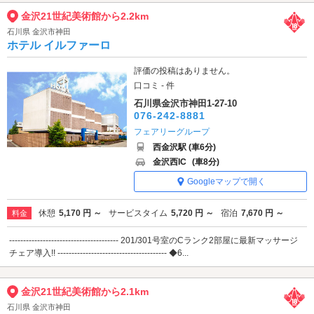
金沢21世紀美術館から2.2km
石川県 金沢市神田
ホテル イルファーロ
評価の投稿はありません。
口コミ - 件
石川県金沢市神田1-27-10
076-242-8881
フェアリーグループ
西金沢駅 (車6分)
金沢西IC
(車8分)
Googleマップで開く
休憩
5,170 円 ～
サービスタイム
5,720 円 ～
宿泊
7,670 円 ～
料金
--------------------------------------- 201/301号室のCランク2部屋に最新マッサージ
チェア導入!! --------------------------------------- ◆6...
金沢21世紀美術館から2.1km
石川県 金沢市神田