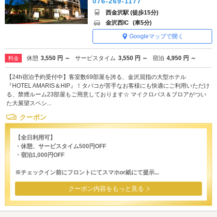
076-269-1177
西金沢駅 (徒歩15分)
金沢西IC
(車5分)
Googleマップで開く
休憩
3,550 円 ～
サービスタイム
3,550 円 ～
宿泊
4,950 円 ～
料金
【24h宿泊予約受付中】客室数69部屋を誇る、金沢屈指の大型ホテル
『HOTEL AMARIS＆HIP』！タバコが苦手なお客様にも快適にご利用いただけ
る、禁煙ルーム23部屋もご用意しております☆ マイクロバス＆ブロアがつい
た大展望スペシ...
クーポン
【全日利用可】
・休憩、サービスタイム500円OFF
・宿泊1,000円OFF
※チェックイン前にフロントにてスマホor紙にて提示...
クーポン内容をもっと見る