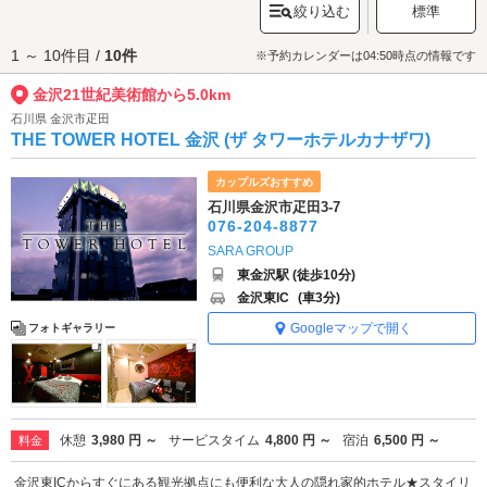
絞り込む
標準
ージアムショップもあるので、鑑賞の合間に立ち寄るのもおすすめ。金沢
21世紀美術館で、アートに触れながら優雅なひと時をお過ごしください。
1 ～ 10件目 /
10件
金沢21世紀美術館へは、
片町・香林坊・神田エリアのラブホテル
からもア
※予約カレンダーは04:50時点の情報です
クセスが便利です。
金沢21世紀美術館から5.0km
石川県 金沢市疋田
THE TOWER HOTEL 金沢 (ザ タワーホテルカナザワ)
カップルズおすすめ
石川県金沢市疋田3-7
076-204-8877
SARA GROUP
東金沢駅 (徒歩10分)
金沢東IC
(車3分)
Googleマップで開く
フォトギャラリー
休憩
3,980 円 ～
サービスタイム
4,800 円 ～
宿泊
6,500 円 ～
料金
金沢東ICからすぐにある観光拠点にも便利な大人の隠れ家的ホテル★スタイリ