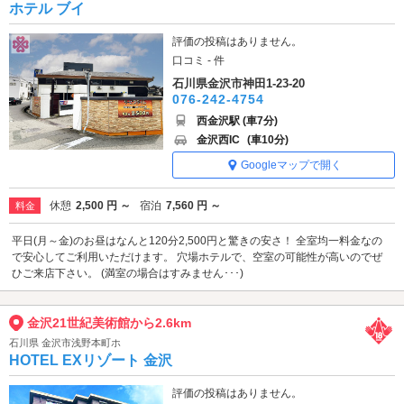
ホテル ブイ
評価の投稿はありません。
口コミ - 件
石川県金沢市神田1-23-20
076-242-4754
西金沢駅 (車7分)
金沢西IC
(車10分)
Googleマップで開く
休憩
2,500 円 ～
宿泊
7,560 円 ～
料金
平日(月～金)のお昼はなんと120分2,500円と驚きの安さ！ 全室均一料金なの
で安心してご利用いただけます。 穴場ホテルで、空室の可能性が高いのでぜ
ひご来店下さい。 (満室の場合はすみません･･･)
金沢21世紀美術館から2.6km
石川県 金沢市浅野本町ホ
HOTEL EXリゾート 金沢
評価の投稿はありません。