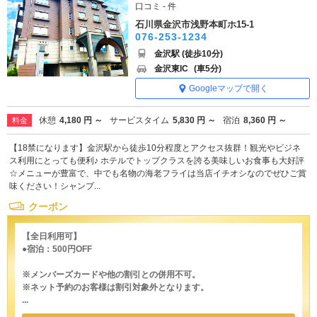
口コミ - 件
石川県金沢市浅野本町ホ15-1
076-253-1234
金沢駅 (徒歩10分)
金沢東IC
(車5分)
Googleマップで開く
休憩
4,180 円 ～
サービスタイム
5,830 円 ～
宿泊
8,360 円 ～
料金
【18禁になります】金沢駅から徒歩10分程度とアクセス抜群！観光やビジネ
ス利用にとっても便利♪ ホテルでトップクラスを誇る美味しいお食事も大好評
☆メニューが豊富で、中でも名物の海老フライは当店イチオシなのでぜひご賞
味ください！シャンプ...
クーポン
【全日利用可】
●宿泊：500円OFF
※メンバーズカードや他の割引との併用不可。
※ネット予約のお客様は割引対象外となります。
...