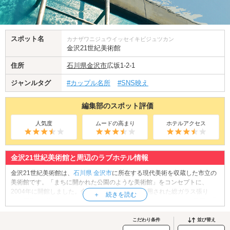
スポット名
カナザワニジュウイッセイキビジュツカン
金沢21世紀美術館
住所
石川県
金沢市
広坂1-2-1
ジャンルタグ
#カップル名所
#SNS映え
編集部のスポット評価
人気度
ムードの高まり
ホテルアクセス
金沢21世紀美術館と周辺のラブホテル情報
金沢21世紀美術館は、
石川県
金沢市
に所在する現代美術を収蔵した市立の
美術館です。「まちに開かれた公園のような美術館」をコンセプトに、
2004年に開館しました。合計122枚のガラスが使用された総ガラス張り
で、円形のデザインで4ヵ所の出入口が設けられているのが特徴。収蔵作品
には体験型作品や、部屋の空間全体を活かしたインスタレーションが多
く、中でもレアンドロ・エルリッヒの「スイミングプール」が有名です。
こだわり条件
並び替え
館内にはビュッフェ式のランチやスイーツを提供するレストランや、ミュ