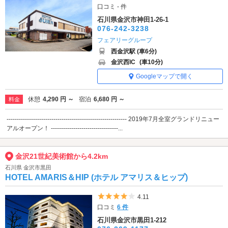
口コミ - 件
石川県金沢市神田1-26-1
076-242-3238
フェアリーグループ
西金沢駅 (車6分)
金沢西IC
(車10分)
Googleマップで開く
休憩
4,290 円 ～
宿泊
6,680 円 ～
料金
----------------------------------------------------------- 2019年7月全室グランドリニュー
アルオープン！ ---------------------------------...
金沢21世紀美術館から4.2km
石川県 金沢市黒田
HOTEL AMARIS＆HIP (ホテル アマリス＆ヒップ)
5つ星のうち4
4.11
口コミ
6 件
石川県金沢市黒田1-212