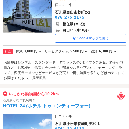
口コミ - 件
石川県白山市乾町2-1
076-275-2175
松任駅 (車5分)
白山IC
(車10分)
Googleマップで開く
休憩
3,800 円 ～
サービスタイム
5,500 円 ～
宿泊
6,300 円 ～
料金
お部屋はシンプル、スタンダード、デラックスの3タイプをご用意。料金や設
備など、お客様のご希望に合わせてお部屋をお選び下さい。 モーニング、ラ
ンチ、深夜ラーメンなどサービスも充実！ご提供時間や条件などはホテルにて
お聞きください。 露天風呂...
いしかわ動物園から10.2km
石川県 小松市長崎町チ
HOTEL 24 (ホテル トゥエンティーフォー)
口コミ - 件
石川県小松市長崎町チ30-1
0761-22-4133