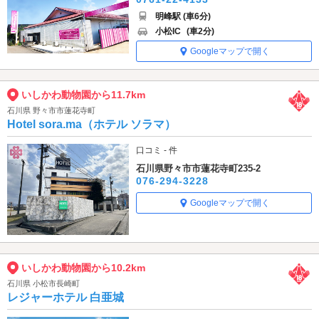
明峰駅 (車6分)
小松IC
(車2分)
Googleマップで開く
いしかわ動物園から11.7km
石川県 野々市市蓮花寺町
Hotel sora.ma（ホテル ソラマ）
口コミ - 件
石川県野々市市蓮花寺町235-2
076-294-3228
Googleマップで開く
いしかわ動物園から10.2km
石川県 小松市長崎町
レジャーホテル 白亜城