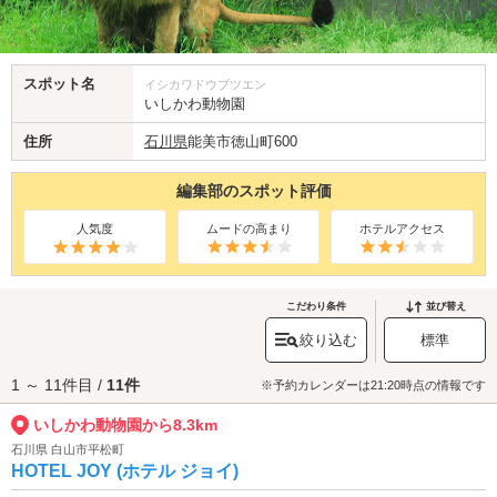
スポット名
イシカワドウブツエン
いしかわ動物園
住所
石川県
能美市徳山町600
編集部のスポット評価
人気度
ムードの高まり
ホテルアクセス
こだわり条件
並び替え
絞り込む
標準
1 ～ 11件目 /
11件
※予約カレンダーは21:20時点の情報です
いしかわ動物園から8.3km
石川県 白山市平松町
HOTEL JOY (ホテル ジョイ)