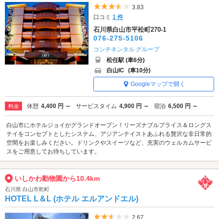
5つ星のうち3.5
3.83
口コミ
1 件
石川県白山市平松町270-1
076-275-5106
コンチネンタル グループ
松任駅 (車6分)
白山IC
(車10分)
Googleマップで開く
休憩
4,400 円 ～
サービスタイム
4,900 円 ～
宿泊
6,500 円 ～
料金
白山市にホテルジョイがグランドオープン！リーズナブルプライス＆ロングス
テイをコンセプトとしたシステム、アジアンテイストあふれる贅沢な非日常的
空間をお楽しみください。ドリンクやスイーツなど、充実のウェルカムサービ
スをご用意してお待ちしています。
いしかわ動物園から10.4km
石川県 白山市乾町
HOTEL L＆L (ホテル エルアンドエル)
5つ星のうち2.5
2.67