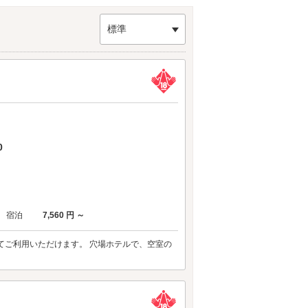
しに会話を楽しみながら味わえば、気取らないデー
てはいかがでしょうか。
のラブホテル
からもアクセスが便利です。
標準
0
宿泊
7,560 円 ～
心してご利用いただけます。 穴場ホテルで、空室の