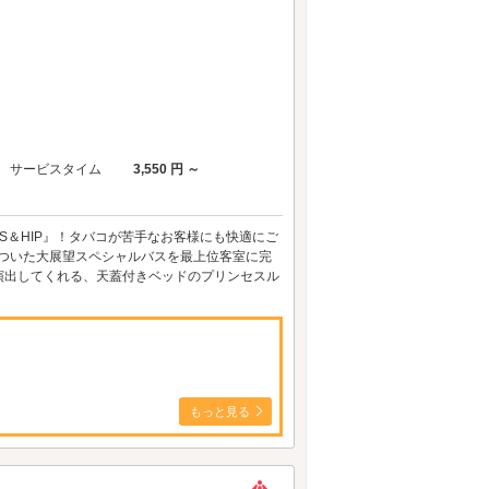
サービスタイム
3,550 円 ～
RIS＆HIP』！タバコが苦手なお客様にも快適にご
がついた大展望スペシャルバスを最上位客室に完
演出してくれる、天蓋付きベッドのプリンセスル
もっと見る