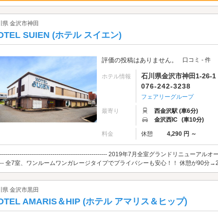
川県 金沢市神田
OTEL SUIEN (ホテル スイエン)
評価の投稿はありません。
口コミ - 件
石川県金沢市神田1-26-1
ホテル情報
076-242-3238
フェアリーグループ
最寄り
西金沢駅 (車6分)
金沢西IC
(車10分)
料金
休憩
4,290 円 ～
-------------------------------------------------------- 2019年7月全室グランドリニューアルオープン！ ----
----- 全7室、ワンルームワンガレージタイプでプライバシーも安心！！ 休憩が90分→2
川県 金沢市黒田
OTEL AMARIS＆HIP (ホテル アマリス＆ヒップ)