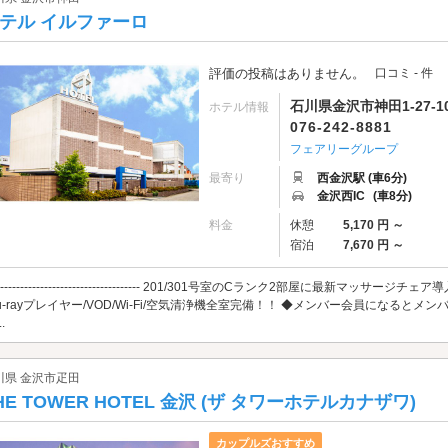
テル イルファーロ
評価の投稿はありません。
口コミ - 件
石川県金沢市神田1-27-1
ホテル情報
076-242-8881
フェアリーグループ
最寄り
西金沢駅 (車6分)
金沢西IC
(車8分)
料金
休憩
5,170 円 ～
宿泊
7,670 円 ～
------------------------------------- 201/301号室のCランク2部屋に最新マッサージチェア導入!! -----
lu-rayプレイヤー/VOD/Wi-Fi/空気清浄機全室完備！！ ◆メンバー会員になると
.
川県 金沢市疋田
HE TOWER HOTEL 金沢 (ザ タワーホテルカナザワ)
カップルズおすすめ