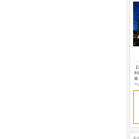
【
利
備
ー
石