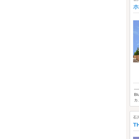
ホ
--
B
カ..
石
T