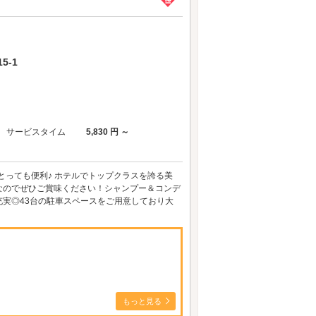
5-1
サービスタイム
5,830 円 ～
とっても便利♪ ホテルでトップクラスを誇る美
なのでぜひご賞味ください！シャンプー＆コンデ
実◎43台の駐車スペースをご用意しており大
もっと見る