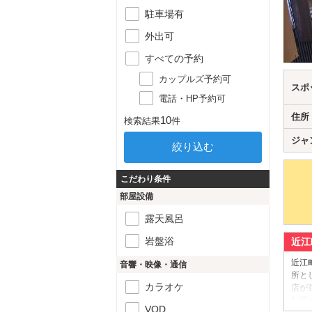
駐車場有
外出可
すべての予約
カップルズ予約可
スポ
電話・HP予約可
住所
10
検索結果
件
ジャ
こだわり条件
部屋設備
露天風呂
岩盤浴
近江
近江
音響・映像・通信
所と
カラオケ
店が
牡蠣
VOD