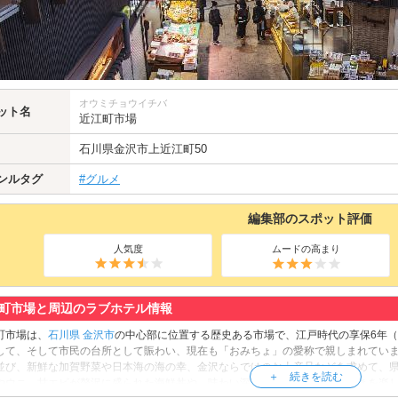
オウミチョウイチバ
ット名
近江町市場
石川県
金沢市
上近江町50
ンルタグ
#グルメ
編集部のスポット評価
人気度
ムードの高まり
町市場と周辺のラブホテル情報
町市場は、
石川県
金沢市
の中心部に位置する歴史ある市場で、江戸時代の享保6年（
して、そして市民の台所として賑わい、現在も「おみちょ」の愛称で親しまれています
並び、新鮮な加賀野菜や日本海の海の幸、金沢ならではのお土産品などを求めて、
やウニ、甘エビが贅沢に盛られた海鮮丼や、味わい深い金沢おでん。食べ歩きを楽