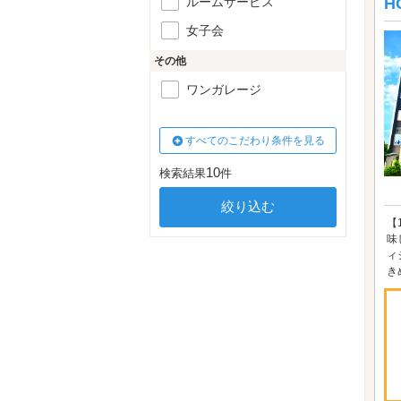
ルームサービス
H
女子会
その他
ワンガレージ
すべてのこだわり条件を見る
10
検索結果
件
【
味
ィ
き