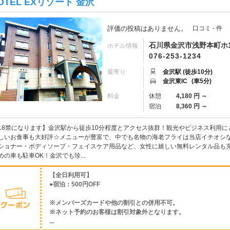
OTEL EXリゾート 金沢
評価の投稿はありません。
口コミ - 件
石川県金沢市浅野本町ホ1
ホテル情報
076-253-1234
最寄り
金沢駅 (徒歩10分)
金沢東IC
(車5分)
料金
休憩
4,180 円 ～
宿泊
8,360 円 ～
18禁になります】金沢駅から徒歩10分程度とアクセス抜群！観光やビジネス利用に
しいお食事も大好評☆メニューが豊富で、中でも名物の海老フライは当店イチオシ
ショナー・ボディソープ・フェイスケア用品など、女性に嬉しい無料レンタル品も充
めの車も駐車OK！金沢でも珍...
【全日利用可】
●宿泊：500円OFF
※メンバーズカードや他の割引との併用不可。
※ネット予約のお客様は割引対象外となります。
...