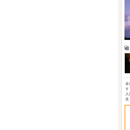
金
す
入
意