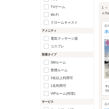
るの
トと
TVゲーム
1 ～
近江
※予
Wi-Fi
クロームキャスト
石
アメニティ
ホ
電気マッサージ器
コスプレ
部屋タイプ
SMルーム
禁煙ルーム
3名以上利用可
1名利用可
平
可
VIPルーム(特室)
サービス
石