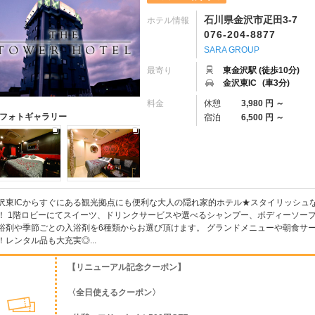
石川県金沢市疋田3-7
ホテル情報
076-204-8877
SARA GROUP
最寄り
東金沢駅 (徒歩10分)
金沢東IC
(車3分)
料金
休憩
3,980 円 ～
フォトギャラリー
宿泊
6,500 円 ～
沢東ICからすぐにある観光拠点にも便利な大人の隠れ家的ホテル★スタイリッシュ
！ 1階ロビーにてスイーツ、ドリンクサービスや選べるシャンプー、ボディーソー
浴剤や季節ごとの入浴剤を6種類からお選び頂けます。 グランドメニューや朝食サー
！レンタル品も大充実◎...
【リニューアル記念クーポン】
〈全日使えるクーポン〉