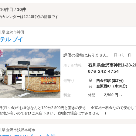
も素敵です。また、市場内の回転寿司はネタの鮮度が抜群で、恋人とカウンター越
してもおすすめです。旬の美味を共有し、心もお腹も満たされる時間を過ごしてみ
 10件目 /
10件
町市場へは、
片町・香林坊・神田エリアのラブホテル
、
金沢東インター周辺エリア
約カレンダーは12:10時点の情報です
川県 金沢市神田
テル ブイ
評価の投稿はありません。
口コミ - 件
石川県金沢市神田1-23-2
ホテル情報
076-242-4754
最寄り
西金沢駅 (車7分)
金沢西IC
(車10分)
料金
休憩
2,500 円 ～
日(月～金)のお昼はなんと120分2,500円と驚きの安さ！ 全室均一料金なので安
能性が高いのでぜひご来店下さい。 (満室の場合はすみません･･･)
川県 金沢市浅野本町ホ