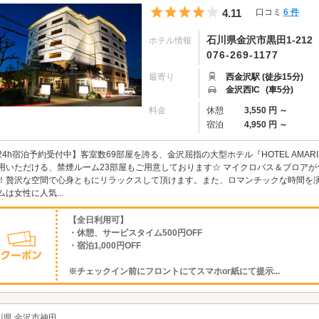
5つ星のうち4
4.11
口コミ
6 件
石川県金沢市黒田1-212
ホテル情報
076-269-1177
最寄り
西金沢駅 (徒歩15分)
金沢西IC
(車5分)
料金
休憩
3,550 円 ～
宿泊
4,950 円 ～
24h宿泊予約受付中】客室数69部屋を誇る、金沢屈指の大型ホテル『HOTEL AMA
用いただける、禁煙ルーム23部屋もご用意しております☆ マイクロバス＆ブロア
！贅沢な空間で心身ともにリラックスして頂けます。また、ロマンチックな時間を
ムは女性に人気...
【全日利用可】
・休憩、サービスタイム500円OFF
・宿泊1,000円OFF
※チェックイン前にフロントにてスマホor紙にて提示...
川県 金沢市神田