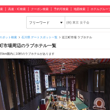
索
高速・IC検索
クーポン検索
予約可検索
地図検索
ホテルグルー
フリーワード
スポット検索
石川県 デートスポット一覧
近江町市場 ラブホテル
町市場周辺のラブホテル一覧
径5km圏内に10軒のラブホテルがあります