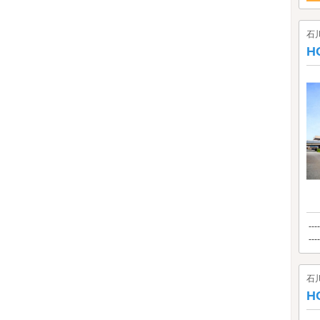
石
H
---
-
石
H