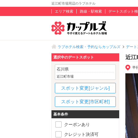
近江町市場周辺のラブホテル
エリア検索
路線・駅検索
デートスポット検
ラブホテル検索・予約ならカップルズ
デート
近江
選択中のデートスポット
半
石川県
近江町市場
スポット変更[ジャンル]
スポット変更[市区町村]
基本条件
クーポンあり
クレジット決済可