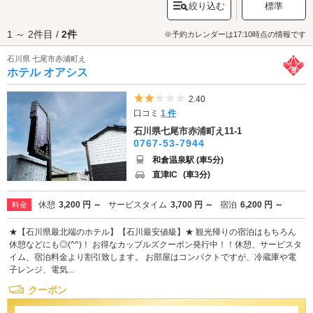
絞り込む
標準
があります。また、市内には、国内有数の高級温泉街「和倉温泉」があ
り、日帰り温泉も楽しめるスポットとして人気です。またこちらでは、毎
1 ～ 2件目 /
2件
年4月と8月に花火大会が、6月に「能登よさこい祭り」が行われ、期間中は
※予約カレンダーは17:10時点の情報です
観光客や地元の人々で賑わいます。七尾市のラブホテルには、同性利用OK
石川県 七尾市赤浦町え
のホテルや、コンビニボックスのあるホテル、コスチュームのレンタルの
ホテル オアシス
あるホテルなどがあります。七尾市でラブホテルをお探しの際は、クーポ
ン・事前予約でお得に利用ができる『カップルズ』におまかせください。
5つ星のうち2
2.40
口コミ
1 件
石川県七尾市赤浦町え11-1
0767-53-7944
和倉温泉駅 (車5分)
直津IC
(車3分)
休憩
3,200 円 ～
サービスタイム
3,700 円 ～
宿泊
6,200 円 ～
料金
★【石川県最北端のホテル】【石川最安値級】★ 観光帰りの宿泊はもちろん
休憩などにも◎(^^)！ お得なカップルズクーポン発行中！！休憩、サービスタ
イム、宿泊料金より割引致します。 お部屋はコンパクトですが、冷蔵庫や電
子レンジ、電気...
クーポン