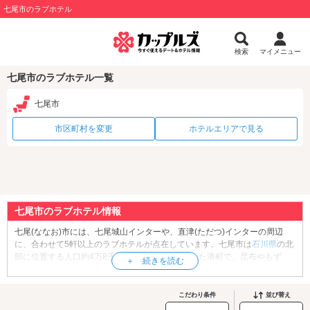
七尾市のラブホテル
検索
マイメニュー
七尾市のラブホテル一覧
七尾市
市区町村を変更
ホテルエリアで見る
七尾市のラブホテル情報
七尾(ななお)市には、七尾城山インターや、直津(ただつ)インターの周辺
に、合わせて5軒以上のラブホテルが点在しています。七尾市は
石川県
の北
部に位置する人口約4万8千人の市。日本海に面した港町で、昆布やもず
く、能登かき等の海産物の産地として知られる他、水産加工業も盛んで
す。七尾市には、フンボルトペンギンが泳ぐトンネル水槽など、見どころ
満載な「
のとじま水族館
」や、全国でも屈指の規模を誇る山城跡「
七尾城
こだわり条件
並び替え
跡
」、能登島と七尾市を結ぶ全長約1050mの橋「
能登島大橋
」などの名所