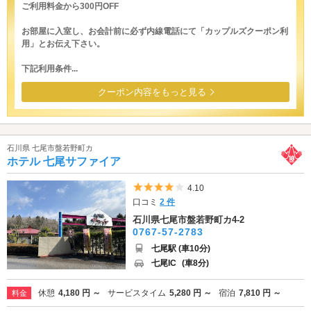
ご利用料金から300円OFF
お部屋に入室し、お会計前に必ず内線電話にて「カップルズクーポン利
用」とお伝え下さい。
下記利用条件...
クーポン内容をもっと見る
石川県 七尾市盤若野町カ
ホテル 七尾サファイア
5つ星のうち4
4.10
口コミ
2 件
石川県七尾市盤若野町カ4-2
0767-57-2783
七尾駅 (車10分)
七尾IC
(車8分)
休憩
4,180 円 ～
サービスタイム
5,280 円 ～
宿泊
7,810 円 ～
料金