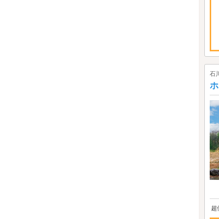
石
ホ
超