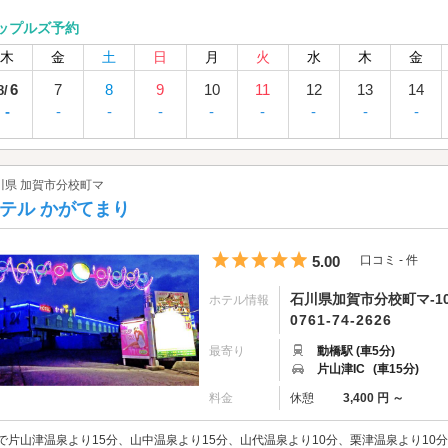
ップルズ予約
木
金
土
日
月
火
水
木
金
6
7
8
9
10
11
12
13
14
8/
-
-
-
-
-
-
-
-
-
川県 加賀市分校町マ
テル かがてまり
5つ星のうち5
5.00
口コミ - 件
石川県加賀市分校町マ-10
ホテル情報
0761-74-2626
最寄り
動橋駅 (車5分)
片山津IC
(車15分)
料金
休憩
3,400 円 ～
で片山津温泉より15分、山中温泉より15分、山代温泉より10分、栗津温泉より1