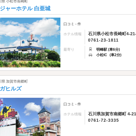
川県 小松市長崎町
ジャーホテル 白亜城
口コミ - 件
石川県小松市長崎町4-21-
ホテル情報
0761-23-1811
最寄り
明峰駅 (車6分)
小松IC
(車2分)
川県 加賀市南郷町
ガヒルズ
口コミ - 件
石川県加賀市南郷町 4-21
ホテル情報
0761-72-3335