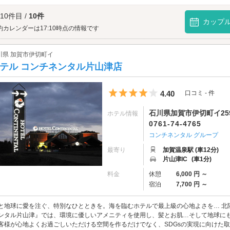
特別な思い出になるかもしれません。湯上がりの涼風とともに、ふたりの心にも温
がでしょうか。
 10件目 /
10件
津温泉納涼花火まつりへは、
片山津・伊切町エリアのラブホテル
、
加賀分校エリア
カップ
約カレンダーは17:10時点の情報です
川県 加賀市伊切町イ
テル コンチネンタル片山津店
5つ星のうち4
4.40
口コミ - 件
石川県加賀市伊切町イ25
ホテル情報
0761-74-4765
コンチネンタル グループ
最寄り
加賀温泉駅 (車12分)
片山津IC
(車1分)
料金
休憩
6,000 円 ～
宿泊
7,700 円 ～
と地球に愛を注ぐ、特別なひとときを。海を臨むホテルで最上級の心地よさを… 北陸
ンタル片山津』では、環境に優しいアメニティを使用し、髪とお肌…そして地球に
客様が心地よくお過ごしいただける空間を作るだけでなく、SDGsの実現に向けた