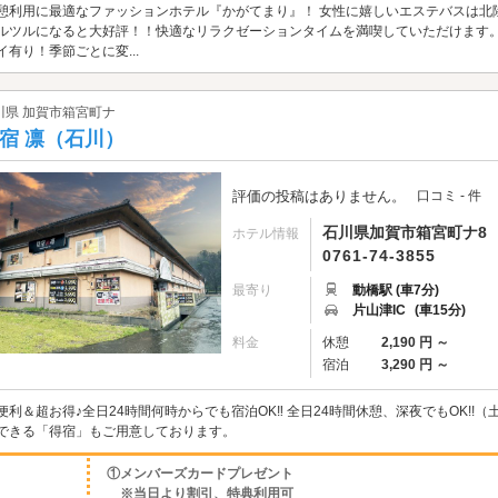
憩利用に最適なファッションホテル『かがてまり』！ 女性に嬉しいエステバスは北
ルツルになると大好評！！快適なリラクゼーションタイムを満喫していただけます。
イ有り！季節ごとに変...
川県 加賀市箱宮町ナ
宿 凛（石川）
評価の投稿はありません。
口コミ - 件
石川県加賀市箱宮町ナ8
ホテル情報
0761-74-3855
最寄り
動橋駅 (車7分)
片山津IC
(車15分)
料金
休憩
2,190 円 ～
宿泊
3,290 円 ～
便利＆超お得♪全日24時間何時からでも宿泊OK‼ 全日24時間休憩、深夜でもOK!!（土曜
できる「得宿」もご用意しております。
①メンバーズカードプレゼント
※当日より割引、特典利用可