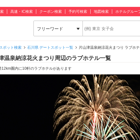
索
高速・IC検索
クーポン検索
予約可検索
地図検索
ホテルグルー
フリーワード
スポット検索
石川県 デートスポット一覧
片山津温泉納涼花火まつり ラブホテ
津温泉納涼花火まつり周辺のラブホテル一覧
径12km圏内に10軒のラブホテルがあります