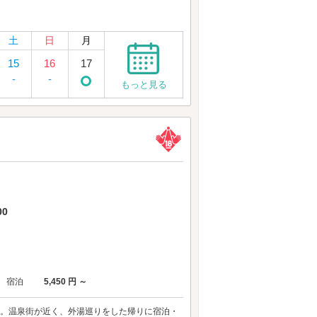
土
日
月
15
16
17
-
-
もっと見る
0
宿泊
5,450 円 ～
0分。温泉街が近く、外湯巡りをした帰りに宿泊・