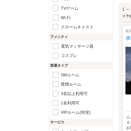
少し
いか
TVゲーム
1 ～
片山
※予
Wi-Fi
クロームキャスト
石
アメニティ
ホ
電気マッサージ器
コスプレ
部屋タイプ
SMルーム
禁煙ルーム
3名以上利用可
1名利用可
VIPルーム(特室)
人
サービス
ネ
お