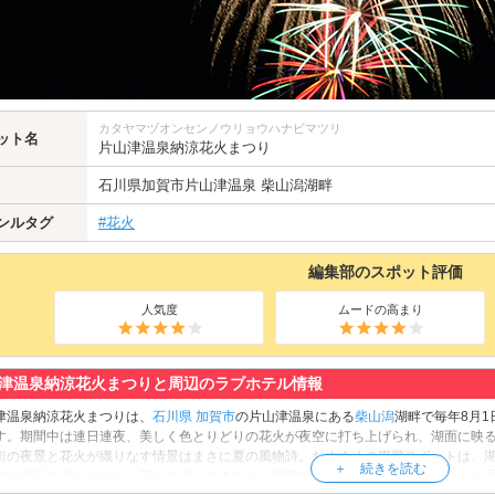
カタヤマヅオンセンノウリョウハナビマツリ
ット名
片山津温泉納涼花火まつり
石川県
加賀市
片山津温泉 柴山潟湖畔
ンルタグ
#花火
編集部のスポット評価
人気度
ムードの高まり
津温泉納涼花火まつりと周辺のラブホテル情報
津温泉納涼花火まつりは、
石川県
加賀市
の片山津温泉にある
柴山潟
湖畔で毎年8月1
す。期間中は連日連夜、美しく色とりどりの花火が夜空に打ち上げられ、湖面に映
街の夜景と花火が織りなす情景はまさに夏の風物詩。おすすめの鑑賞スポットは、
のお風呂に浸かりながら花火を楽しめるのも、温泉地ならではの贅沢です。恋人と