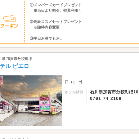
①メンバーズカードプレゼント
※当日より割引、特典利用可
②高級コスメセットプレゼント
※随時内容変更
③平日お昼でもお...
川県 加賀市分校町ほ
テル ピエロ
口コミ - 件
石川県加賀市分校町ほ10
ホテル情報
0761-74-2108