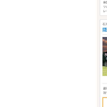
休
ツ
レ
石
隠
超
泊