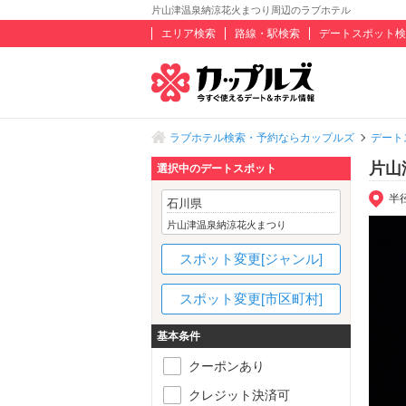
片山津温泉納涼花火まつり周辺のラブホテル
エリア検索
路線・駅検索
デートスポット検
ラブホテル検索・予約ならカップルズ
デート
片山
選択中のデートスポット
半
石川県
片山津温泉納涼花火まつり
スポット変更[ジャンル]
スポット変更[市区町村]
基本条件
クーポンあり
クレジット決済可