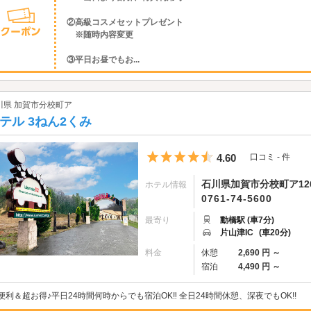
②高級コスメセットプレゼント
※随時内容変更
③平日お昼でもお...
川県 加賀市分校町ア
テル 3ねん2くみ
5つ星のうち4.5
4.60
口コミ - 件
石川県加賀市分校町ア126
ホテル情報
0761-74-5600
最寄り
動橋駅 (車7分)
片山津IC
(車20分)
料金
休憩
2,690 円 ～
宿泊
4,490 円 ～
便利＆超お得♪平日24時間何時からでも宿泊OK‼ 全日24時間休憩、深夜でもOK!!