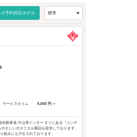
かな火花が灯るような、そんな夜を過ごしてみては
のラブホテル
からもアクセスが便利です。
ルズ予約対応ホテル
標準
9
サービスタイム
6,000 円 ～
自動車道 片山津インター すぐにある『コンチ
もやさしいボタニカル製品を提供しております。
取り組みにも力を入れております。