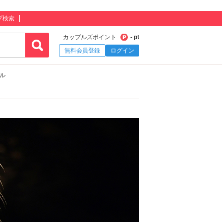
プ検索
カップルズポイント
- pt
無料会員登録
ログイン
ル