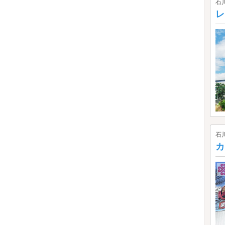
石
レ
石
カ