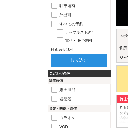
駐車場有
外出可
すべての予約
カップルズ予約可
スポ
電話・HP予約可
住所
10
検索結果
件
ジャ
こだわり条件
部屋設備
露天風呂
岩盤浴
片山
片山
音響・映像・通信
会で
カラオケ
温泉
旅館
VOD