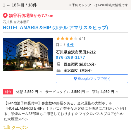
1 ～ 18件目 /
18件
り、あわせて訪れることでより深い歴史散策が楽しめます。
※予約カレンダーは14:00時点の情報です
額谷石切場跡へは、
四十万・鶴来エリアのラブホテル
からもアクセスが便
額谷石切場跡から7.7km
利です。
石川県 金沢市黒田
HOTEL AMARIS＆HIP (ホテル アマリス＆ヒップ)
5つ星のうち4
4.11
口コミ
6 件
石川県金沢市黒田1-212
076-269-1177
西金沢駅 (徒歩15分)
金沢西IC
(車5分)
Googleマップで開く
休憩
3,550 円 ～
サービスタイム
3,550 円 ～
宿泊
4,950 円 ～
料金
【24h宿泊予約受付中】客室数69部屋を誇る、金沢屈指の大型ホテル
『HOTEL AMARIS＆HIP』！タバコが苦手なお客様にも快適にご利用いただけ
る、禁煙ルーム23部屋もご用意しております☆ マイクロバス＆ブロアがつい
た大展望スペシ...
クーポン