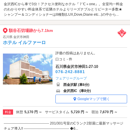
金沢西ICから車で3分！アクセス便利なホテル『７℃＋one』。全室均一料金
のわかりやすい料金体系で近隣ホテルよりリーズナブルとリピーター多数★
シャンプー＆コンディショナーは8種類(LUX,Dove,Diane etc...)の中から...
額谷石切場跡から7.1km
石川県 金沢市神田
ホテル イルファーロ
評価の投稿はありません。
口コミ - 件
石川県金沢市神田1-27-10
076-242-8881
フェアリーグループ
西金沢駅 (車6分)
金沢西IC
(車8分)
Googleマップで開く
休憩
5,170 円 ～
サービスタイム
5,720 円 ～
宿泊
7,670 円 ～
料金
--------------------------------------- 201/301号室のCランク2部屋に最新マッサージ
チェア導入!! --------------------------------------- ◆6...