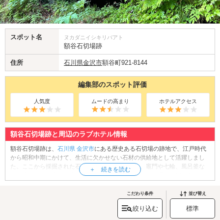
スポット名
ヌカダニイシキリバアト
額谷石切場跡
住所
石川県
金沢市
額谷町921-8144
編集部のスポット評価
人気度
ムードの高まり
ホテルアクセス
額谷石切場跡と周辺のラブホテル情報
額谷石切場跡は、
石川県
金沢市
にある歴史ある石切場の跡地で、江戸時代
から昭和中期にかけて、生活に欠かせない石材の供給地として活躍しまし
た。ここから採掘された石は「額谷石」と呼ばれ、竈門や七輪、風呂釜な
どの素材として広く使用されていました。現在でも、周辺には20～30か所
もの洞穴が確認されており、その保存状態の良さから当時の営みを今に伝
える貴重な史跡となっています。遊歩道が整備されているため、緑の中を
こだわり条件
並び替え
散策しながら、歴史の風を感じることができます。恋人と並んで歩きなが
絞り込む
標準
ら、かつての職人たちの姿に思いを馳せれば、静かで心に残る時間になる
はず。近くには加賀国の守護大名・冨樫家の墓所「冨樫家御廟谷」もあ