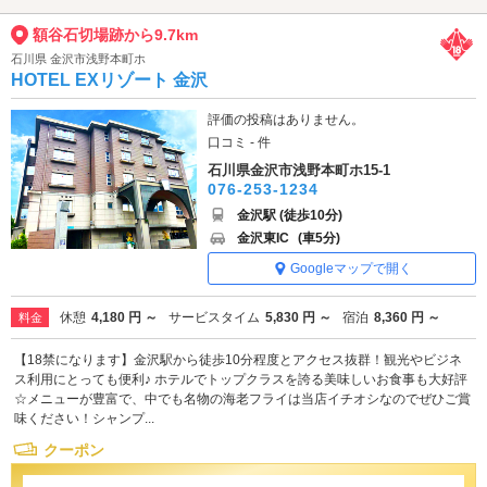
額谷石切場跡から9.7km
石川県 金沢市浅野本町ホ
HOTEL EXリゾート 金沢
評価の投稿はありません。
口コミ - 件
石川県金沢市浅野本町ホ15-1
076-253-1234
金沢駅 (徒歩10分)
金沢東IC
(車5分)
Googleマップで開く
休憩
4,180 円 ～
サービスタイム
5,830 円 ～
宿泊
8,360 円 ～
料金
【18禁になります】金沢駅から徒歩10分程度とアクセス抜群！観光やビジネ
ス利用にとっても便利♪ ホテルでトップクラスを誇る美味しいお食事も大好評
☆メニューが豊富で、中でも名物の海老フライは当店イチオシなのでぜひご賞
味ください！シャンプ...
クーポン