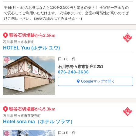
平日(月～金)のお昼はなんと120分2,500円と驚きの安さ！ 全室均一料金なの
で安心してご利用いただけます。 穴場ホテルで、空室の可能性が高いのでぜ
ひご来店下さい。 (満室の場合はすみません･･･)
額谷石切場跡から2.5km
石川県 野々市市新庄
HOTEL Yuu (ホテル ユウ)
口コミ - 件
石川県野々市市新庄2-251
076-248-3636
Googleマップで開く
額谷石切場跡から5.3km
石川県 野々市市蓮花寺町
Hotel sora.ma（ホテル ソラマ）
口コミ - 件