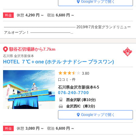
Googleマップで開く
休憩
4,290 円 ～
宿泊
6,680 円 ～
料金
----------------------------------------------------------- 2019年7月全室グランドリニュー
アルオープン！ ---------------------------------...
額谷石切場跡から7.7km
石川県 金沢市新保本
HOTEL ７℃＋one (ホテル ナナドシー プラスワン)
5つ星のうち3.5
3.80
口コミ - 件
石川県金沢市新保本4-5
076-240-7700
西金沢駅 (車10分)
金沢西IC
(車3分)
Googleマップで開く
休憩
3,080 円 ～
宿泊
6,600 円 ～
料金