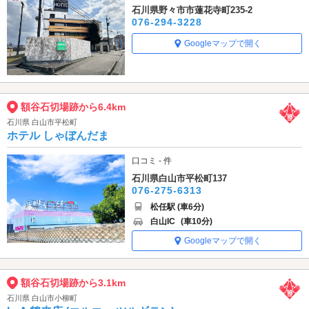
石川県野々市市蓮花寺町235-2
076-294-3228
Googleマップで開く
額谷石切場跡から6.4km
石川県 白山市平松町
ホテル しゃぼんだま
口コミ - 件
石川県白山市平松町137
076-275-6313
松任駅 (車6分)
白山IC
(車10分)
Googleマップで開く
額谷石切場跡から3.1km
石川県 白山市小柳町