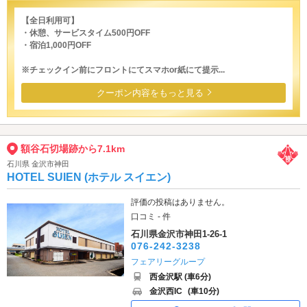
【全日利用可】
・休憩、サービスタイム500円OFF
・宿泊1,000円OFF
※チェックイン前にフロントにてスマホor紙にて提示...
クーポン内容をもっと見る
額谷石切場跡から7.1km
石川県 金沢市神田
HOTEL SUIEN (ホテル スイエン)
評価の投稿はありません。
口コミ - 件
石川県金沢市神田1-26-1
076-242-3238
フェアリーグループ
西金沢駅 (車6分)
金沢西IC
(車10分)