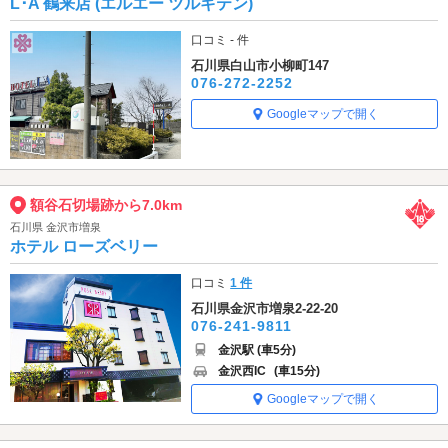
L･A 鶴来店 (エルエー ツルギテン)
口コミ - 件
石川県白山市小柳町147
076-272-2252
Googleマップで開く
額谷石切場跡から7.0km
石川県 金沢市増泉
ホテル ローズベリー
口コミ
1 件
石川県金沢市増泉2-22-20
076-241-9811
金沢駅 (車5分)
金沢西IC
(車15分)
Googleマップで開く