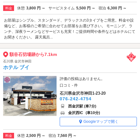
休憩
3,800 円 ～
サービスタイム
5,500 円 ～
宿泊
6,300 円 ～
料金
お部屋はシンプル、スタンダード、デラックスの3タイプをご用意。料金や設
備など、お客様のご希望に合わせてお部屋をお選び下さい。 モーニング、ラ
ンチ、深夜ラーメンなどサービスも充実！ご提供時間や条件などはホテルにて
お聞きください。 露天風呂...
額谷石切場跡から7.1km
石川県 金沢市神田
ホテル ブイ
評価の投稿はありません。
口コミ - 件
石川県金沢市神田1-23-20
076-242-4754
西金沢駅 (車7分)
金沢西IC
(車10分)
Googleマップで開く
休憩
2,500 円 ～
宿泊
7,560 円 ～
料金