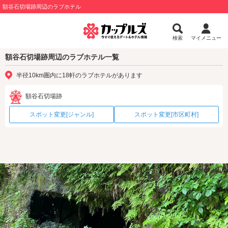
額谷石切場跡周辺のラブホテル
検索
マイメニュー
額谷石切場跡周辺のラブホテル一覧
半径10km圏内に18軒のラブホテルがあります
額谷石切場跡
スポット変更[ジャンル]
スポット変更[市区町村]