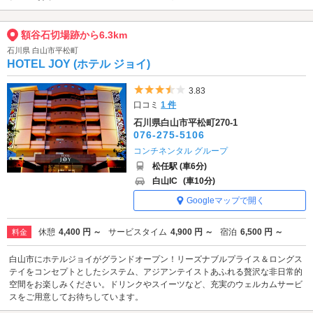
額谷石切場跡から6.3km
石川県 白山市平松町
HOTEL JOY (ホテル ジョイ)
5つ星のうち3.5
3.83
口コミ
1 件
石川県白山市平松町270-1
076-275-5106
コンチネンタル グループ
松任駅 (車6分)
白山IC
(車10分)
Googleマップで開く
休憩
4,400 円 ～
サービスタイム
4,900 円 ～
宿泊
6,500 円 ～
料金
白山市にホテルジョイがグランドオープン！リーズナブルプライス＆ロングス
テイをコンセプトとしたシステム、アジアンテイストあふれる贅沢な非日常的
空間をお楽しみください。ドリンクやスイーツなど、充実のウェルカムサービ
スをご用意してお待ちしています。