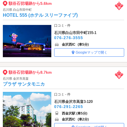
額谷石切場跡から5.6km
石川県 白山市田中町
HOTEL 555 (ホテル スリーファイブ)
口コミ - 件
石川県白山市田中町155-1
076-276-3555
金沢西IC
(車5分)
Googleマップで開く
額谷石切場跡から8.7km
石川県 金沢市高畠
プラザ サンタモニカ
口コミ - 件
石川県金沢市高畠3-120
076-291-2265
西金沢駅 (車5分)
金沢西IC
(車2分)