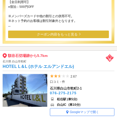
【全日利用可】
●宿泊：500円OFF
※メンバーズカードや他の割引との併用不可。
※ネット予約のお客様は割引対象外となります。
...
クーポン内容をもっと見る
額谷石切場跡から5.7km
石川県 白山市乾町
HOTEL L＆L (ホテル エルアンドエル)
5つ星のうち2.5
2.67
口コミ - 件
石川県白山市乾町2-1
076-275-2175
松任駅 (車5分)
白山IC
(車10分)
Googleマップで開く