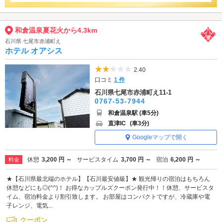
和倉温泉夏花火から4.3km
石川県 七尾市赤浦町え
ホテル オアシス
5つ星のうち2
2.40
口コミ
1 件
石川県七尾市赤浦町え11-1
0767-53-7944
和倉温泉駅 (車5分)
直津IC
(車3分)
Googleマップで開く
休憩
3,200 円 ～
サービスタイム
3,700 円 ～
宿泊
6,200 円 ～
料金
★【石川県最北端のホテル】【石川最安値級】★ 観光帰りの宿泊はもちろん
休憩などにも◎(^^)！ お得なカップルズクーポン発行中！！休憩、サービスタ
イム、宿泊料金より割引致します。 お部屋はコンパクトですが、冷蔵庫や電
子レンジ、電気...
クーポン