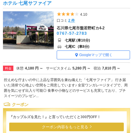
ホテル 七尾サファイア
5つ星のうち4
4.10
口コミ
2 件
石川県七尾市盤若野町カ4-2
0767-57-2783
七尾駅 (車10分)
七尾IC
(車8分)
Googleマップで開く
休憩
4,180 円 ～
サービスタイム
5,280 円 ～
宿泊
7,810 円 ～
料金
控えめな佇まいの中に上品な雰囲気を兼ね備えた「七尾サファイア」 行き届
いた清掃で心地よい空間をご用意しています♪ 全室ワンガレージタイプで、周
囲を気にせず出入り可能◎ 食事や小物などのサービスも充実しており、プチ
スイーツのプレゼン...
クーポン
『カップルズを見た！』と言っていただくと300円OFF！
クーポン内容をもっと見る