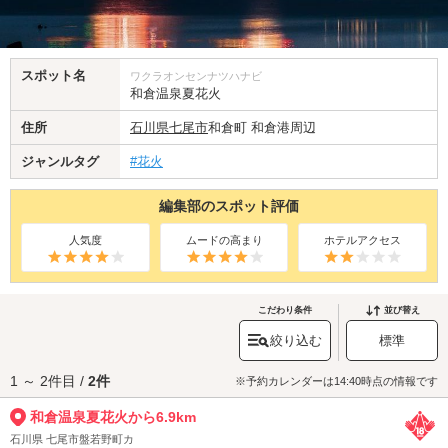
スポット名
ワクラオンセンナツハナビ
和倉温泉夏花火
住所
石川県
七尾市
和倉町 和倉港周辺
ジャンルタグ
#花火
編集部のスポット評価
人気度
ムードの高まり
ホテルアクセス
こだわり条件
並び替え
絞り込む
標準
1 ～ 2件目 /
2件
※予約カレンダーは14:40時点の情報です
和倉温泉夏花火から6.9km
石川県 七尾市盤若野町カ