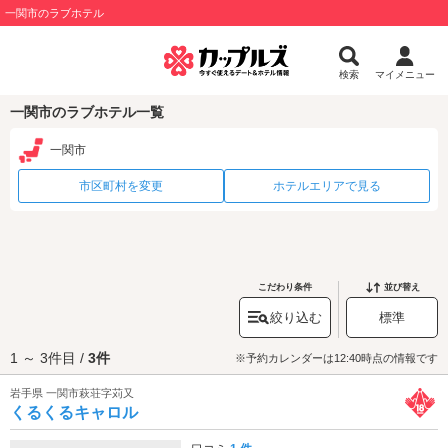
一関市のラブホテル
検索
マイメニュー
一関市のラブホテル一覧
一関市
市区町村を変更
ホテルエリアで見る
こだわり条件
並び替え
絞り込む
標準
1 ～ 3件目 /
3件
※予約カレンダーは12:40時点の情報です
岩手県 一関市萩荘字苅又
くるくるキャロル