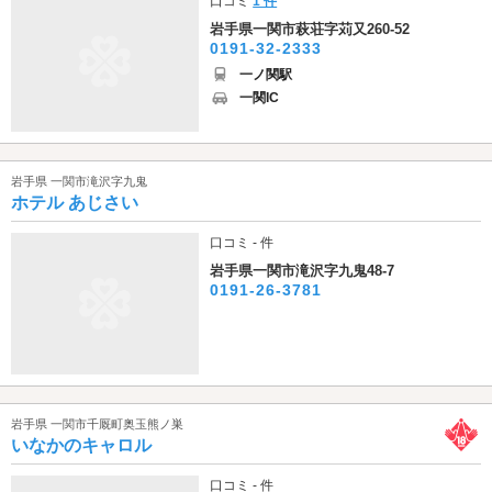
口コミ
1 件
岩手県一関市萩荘字苅又260-52
0191-32-2333
一ノ関駅
一関IC
岩手県 一関市滝沢字九鬼
ホテル あじさい
口コミ - 件
岩手県一関市滝沢字九鬼48-7
0191-26-3781
岩手県 一関市千厩町奥玉熊ノ巣
いなかのキャロル
口コミ - 件