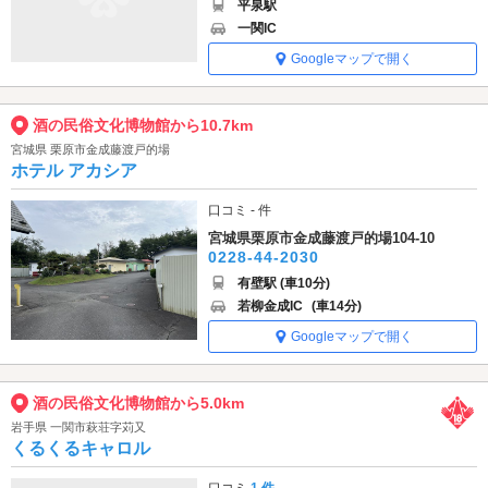
平泉駅
一関IC
Googleマップで開く
酒の民俗文化博物館から10.7km
宮城県 栗原市金成藤渡戸的場
ホテル アカシア
口コミ - 件
宮城県栗原市金成藤渡戸的場104-10
0228-44-2030
有壁駅 (車10分)
若柳金成IC
(車14分)
Googleマップで開く
酒の民俗文化博物館から5.0km
岩手県 一関市萩荘字苅又
くるくるキャロル
口コミ
1 件