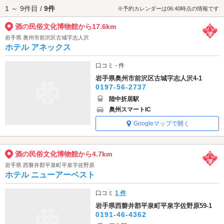
1 ～ 9件目 /
9件
酒の民俗文化博物館へは、
一関エリアのラブホテル
、
奥州・平泉エリアの
※予約カレンダーは06:40時点の情報です
ラブホテル
からもアクセスが便利です。
酒の民俗文化博物館から17.6km
岩手県 奥州市前沢区古城字志人沢
ホテル アネックス
口コミ - 件
岩手県奥州市前沢区古城字志人沢4-1
0197-56-2737
陸中折居駅
奥州スマートIC
Googleマップで開く
酒の民俗文化博物館から4.7km
岩手県 西磐井郡平泉町平泉字佐野原
ホテル ニューアーベスト
口コミ
1 件
岩手県西磐井郡平泉町平泉字佐野原59-1
0191-46-4362