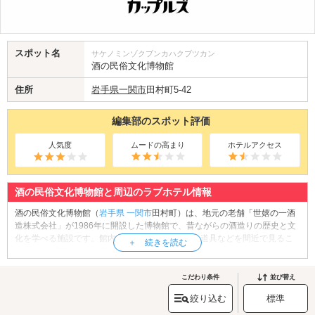
スポット名
サケノミンゾクブンカハクブツカン
酒の民俗文化博物館
住所
岩手県
一関市
田村町5-42
編集部のスポット評価
人気度
ムードの高まり
ホテルアクセス
酒の民俗文化博物館と周辺のラブホテル情報
酒の民俗文化博物館（
岩手県
一関市
田村町）は、地元の老舗「世嬉の一酒
造株式会社」が1986年に開設した博物館で、昔ながらの酒造りの歴史と文
化を学べる施設です。館内では杜氏の部屋や酒造道具などを間近で見るこ
とができ、酒造りの知恵や手仕事の魅力に触れられます。また、併設のレ
ストランでは一関の郷土料理「はっと鍋」などを味わえるほか、蔵元で醸
造された地ビールや地酒と一緒にゆったりと食事を楽しめます。敷地内に
こだわり条件
並び替え
は直売所もあり、クラフトコーラや地酒、おつまみなどのお土産選びも可
絞り込む
標準
能。歴史と味わいの詰まった空間で、ゆっくり語らいながら過ごす時間
は、カップルにとっても特別なひとときになるはずです。