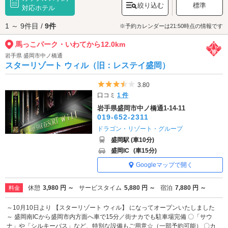
絞り込む
標準
馬っこパーク・いわてへは、
対応ホテル
滝沢・西根インターエリアのラブホテル
から
もアクセスが便利です。
1 ～ 9件目 /
9件
※予約カレンダーは21:50時点の情報です
馬っこパーク・いわてから12.0km
岩手県 盛岡市中ノ橋通
スターリゾート ウィル（旧：レステイ盛岡）
5つ星のうち3.5
3.80
口コミ
1 件
岩手県盛岡市中ノ橋通1-14-11
019-652-2311
ドラゴン・リゾート・グループ
盛岡駅 (車10分)
盛岡IC
(車15分)
Googleマップで開く
休憩
3,980 円 ～
サービスタイム
5,880 円 ～
宿泊
7,880 円 ～
料金
～10月10日より 【スターリゾート ウィル】 になってオープンいたしました
～ 盛岡南ICから盛岡市内方面へ車で15分／街ナカでも駐車場完備 〇「サウ
ナ」や「シルキーバス」など、特別な設備もご用意☆（一部予約可能） 〇カ