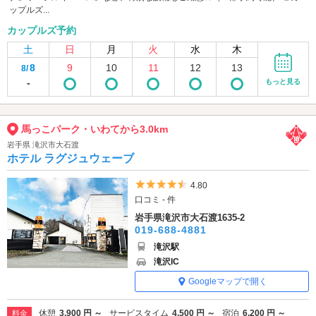
ップルズ...
カップルズ予約
土
日
月
火
水
木
8
9
10
11
12
13
8/
-
もっと見る
馬っこパーク・いわてから3.0km
岩手県 滝沢市大石渡
ホテル ラグジュウェーブ
5つ星のうち4.5
4.80
口コミ - 件
岩手県滝沢市大石渡1635-2
019-688-4881
滝沢駅
滝沢IC
Googleマップで開く
休憩
3,900 円 ～
サービスタイム
4,500 円 ～
宿泊
6,200 円 ～
料金