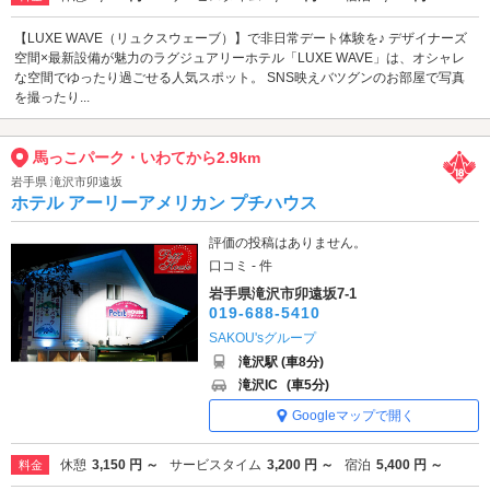
【LUXE WAVE（リュクスウェーブ）】で非日常デート体験を♪ デザイナーズ
空間×最新設備が魅力のラグジュアリーホテル「LUXE WAVE」は、オシャレ
な空間でゆったり過ごせる人気スポット。 SNS映えバツグンのお部屋で写真
を撮ったり...
馬っこパーク・いわてから2.9km
岩手県 滝沢市卯遠坂
ホテル アーリーアメリカン プチハウス
評価の投稿はありません。
口コミ - 件
岩手県滝沢市卯遠坂7-1
019-688-5410
SAKOU'sグループ
滝沢駅 (車8分)
滝沢IC
(車5分)
Googleマップで開く
休憩
3,150 円 ～
サービスタイム
3,200 円 ～
宿泊
5,400 円 ～
料金