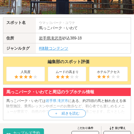
スポット名
ウマッコパーク・ユワテ
馬っこパーク・いわて
住所
岩手県
滝沢市
砂込389-18
ジャンルタグ
#体験コンテンツ
編集部のスポット評価
人気度
ムードの高まり
ホテルアクセス
馬っこパーク・いわてと周辺のラブホテル情報
馬っこパーク・いわては
岩手県
滝沢市
にある、約25頭の馬と触れ合える体
験型施設。乗馬レッスンやポニーのお散歩など、初心者でも楽しめるメニ
ューが豊富で、自然の中で癒やされるひとときが過ごせます。広々とした
園内では、カップルでのんびり馬とのふれあいや写真撮影を楽しめ、心身
ともにリフレッシュできるのも魅力。馬車体験など非日常を味わえるプラ
ンもあり、特別感のあるデートにぴったり。動物好きなふたりにおすすめ
こだわり条件
並び替え
カップルズ予約
の癒し系スポットです。