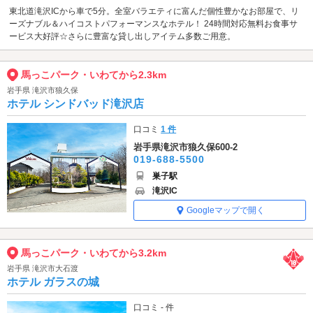
東北道滝沢ICから車で5分。全室バラエティに富んだ個性豊かなお部屋で、リ
ーズナブル＆ハイコストパフォーマンスなホテル！ 24時間対応無料お食事サ
ービス大好評☆さらに豊富な貸し出しアイテム多数ご用意。
馬っこパーク・いわてから2.3km
岩手県 滝沢市狼久保
ホテル シンドバッド滝沢店
口コミ
1 件
岩手県滝沢市狼久保600-2
019-688-5500
巣子駅
滝沢IC
Googleマップで開く
馬っこパーク・いわてから3.2km
岩手県 滝沢市大石渡
ホテル ガラスの城
口コミ - 件