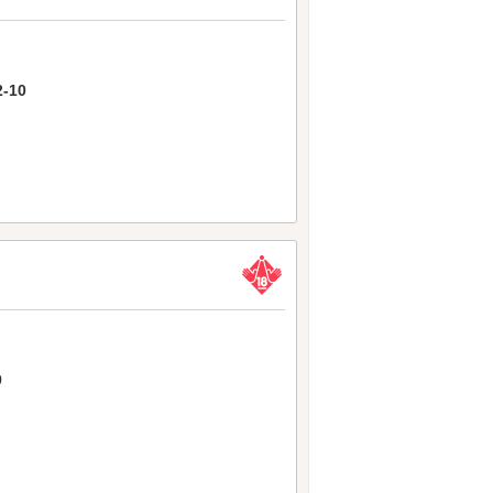
-10
9