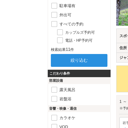
駐車場有
外出可
すべての予約
カップルズ予約可
スポ
電話・HP予約可
住所
11
検索結果
件
ジャ
こだわり条件
部屋設備
露天風呂
岩盤浴
1 ～
※予
音響・映像・通信
カラオケ
岩
VOD