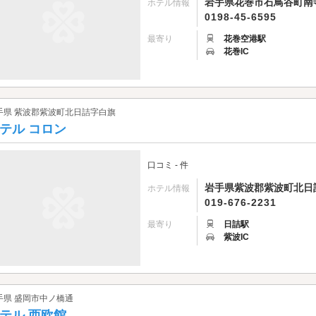
岩手県花巻市石鳥谷町南寺林
ホテル情報
0198-45-6595
最寄り
花巻空港駅
花巻IC
手県 紫波郡紫波町北日詰字白旗
テル コロン
口コミ - 件
岩手県紫波郡紫波町北日
ホテル情報
019-676-2231
最寄り
日詰駅
紫波IC
手県 盛岡市中ノ橋通
テル 西欧館