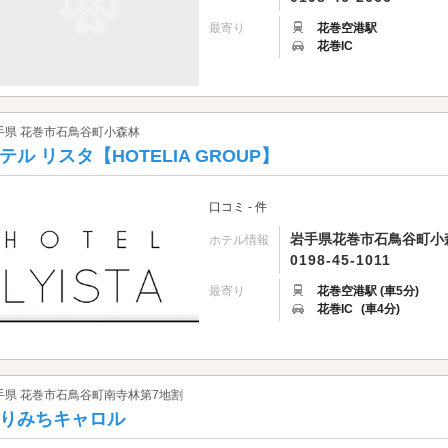
最寄り
花巻空港駅
花巻IC
手県 花巻市石鳥谷町小森林
テル リスタ【HOTELIA GROUP】
口コミ - 件
岩手県花巻市石鳥谷町小森林
ホテル情報
0198-45-1011
最寄り
花巻空港駅 (車5分)
花巻IC
(車4分)
手県 花巻市石鳥谷町南寺林第7地割
りみちキャロル