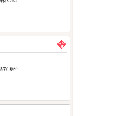
7-29-1
詰字白旗59