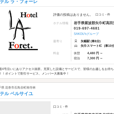
テル ラ・フォーレ
評価の投稿はありません。
口コミ - 件
岩手県紫波郡矢巾町高田第1
ホテル情報
019-697-4681
SAKOU'sグループ
最寄り
矢幅駅 (車8分)
矢巾スマートIC
(車10分
料金
休憩
4,480 円 ～
宿泊
7,300 円 ～
道4号沿いにありアクセス抜群。充実した設備とサービスで、皆様のお越しをお待ち
！！ポイントで割引サービス、メンバー大募集中！
手県 花巻市石鳥谷町南寺林
テル ベルサイユ
口コミ - 件