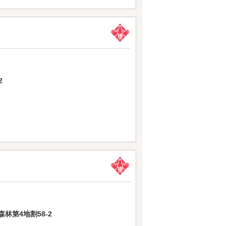
2
林第4地割58-2