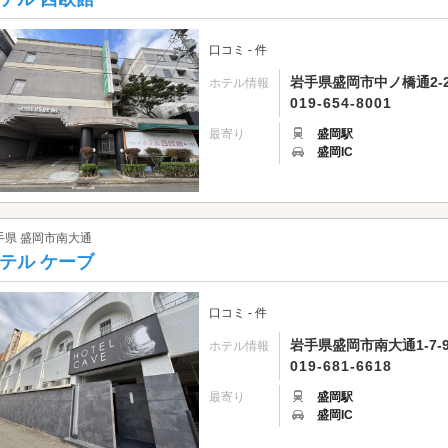
口コミ - 件
岩手県盛岡市中ノ橋通2-2
ホテル情報
019-654-8001
最寄り
盛岡駅
盛岡IC
手県 盛岡市南大通
テル ケーブ
口コミ - 件
岩手県盛岡市南大通1-7-
ホテル情報
019-681-6618
最寄り
盛岡駅
盛岡IC