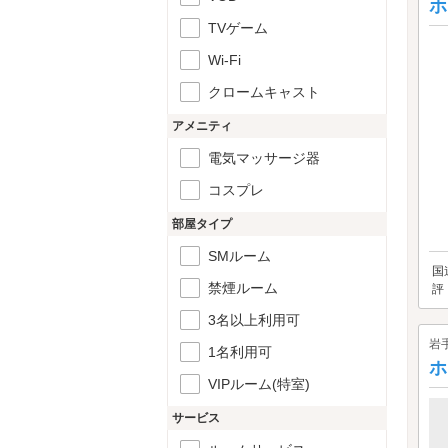
ホ
TVゲーム
Wi-Fi
クロームキャスト
アメニティ
電気マッサージ器
コスプレ
部屋タイプ
SMルーム
国
禁煙ルーム
評
3名以上利用可
岩
1名利用可
ホ
VIPルーム(特室)
サービス