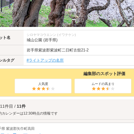
シロヤマコウエンン (イワテケン)
ット名
城山公園 (岩手県)
岩手県
紫波郡
紫波町二日町古舘21-2
ンルタグ
#ライトアップの名所
編集部のスポット評価
人気度
ムードの高まり
 11件目 /
11件
約カレンダーは12:30時点の情報です
手県 紫波郡矢巾町高田