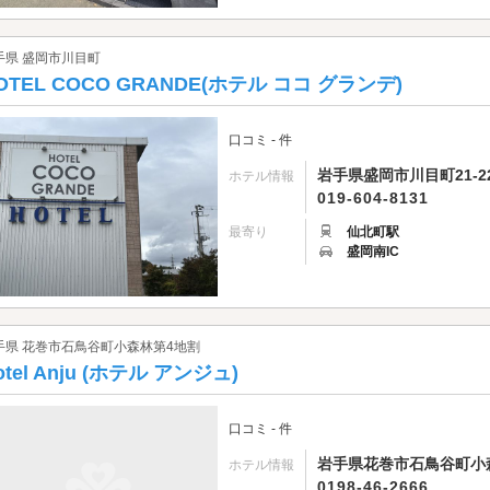
手県 盛岡市川目町
OTEL COCO GRANDE(ホテル ココ グランデ)
口コミ - 件
岩手県盛岡市川目町21-2
ホテル情報
019-604-8131
最寄り
仙北町駅
盛岡南IC
手県 花巻市石鳥谷町小森林第4地割
otel Anju (ホテル アンジュ)
口コミ - 件
岩手県花巻市石鳥谷町小森
ホテル情報
0198-46-2666