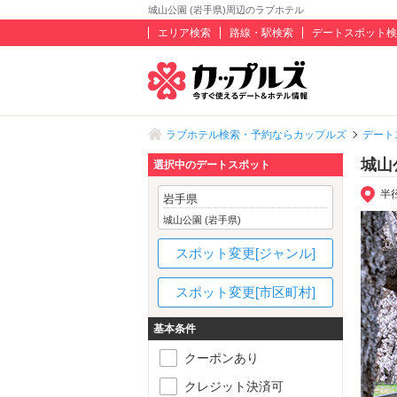
城山公園 (岩手県)周辺のラブホテル
エリア検索
路線・駅検索
デートスポット検
ラブホテル検索・予約ならカップルズ
デート
城山
選択中のデートスポット
半
岩手県
城山公園 (岩手県)
スポット変更[ジャンル]
スポット変更[市区町村]
基本条件
クーポンあり
クレジット決済可