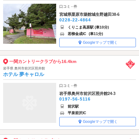
口コミ - 件
宮城県栗原市築館城生野越田38-6
0228-22-4864
くりこま高原駅 (車10分)
若柳金成IC
(車11分)
Googleマップで開く
一関カントリークラブから16.4km
岩手県 奥州市前沢区照井館
ホテル 夢キャロル
口コミ - 件
岩手県奥州市前沢区照井館24-3
0197-56-5116
前沢駅
平泉前沢IC
Googleマップで開く