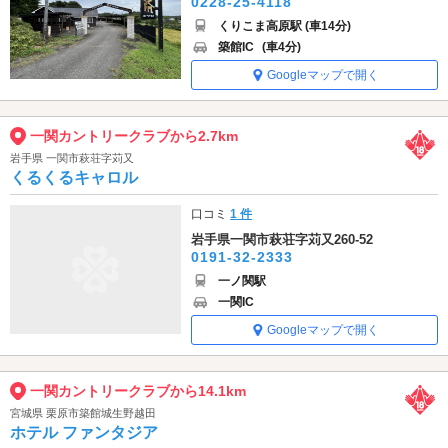
0228-25-4118
くりこま高原駅 (車14分)
築館IC
(車4分)
Googleマップで開く
一関カントリークラブから2.7km
岩手県 一関市萩荘字苅又
くるくるキャロル
口コミ
1 件
岩手県一関市萩荘字苅又260-52
0191-32-2333
一ノ関駅
一関IC
Googleマップで開く
一関カントリークラブから14.1km
宮城県 栗原市築館城生野越田
ホテル ファンタジア