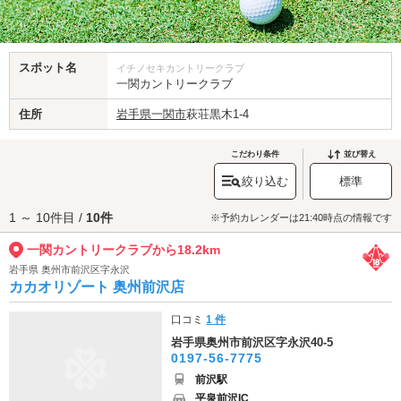
スポット名
イチノセキカントリークラブ
一関カントリークラブ
住所
岩手県
一関市
萩荘黒木1-4
こだわり条件
並び替え
絞り込む
標準
1 ～ 10件目 /
10件
※予約カレンダーは21:40時点の情報です
一関カントリークラブから18.2km
岩手県 奥州市前沢区字永沢
カカオリゾート 奥州前沢店
口コミ
1 件
岩手県奥州市前沢区字永沢40-5
0197-56-7775
前沢駅
平泉前沢IC